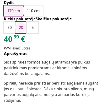
Dydis
170 cm
110 cm
Kiekis pakuotėjeSkaičius pakuotėje
50
20
5
99
40
€
PVM įskaičiuotas
Aprašymas
Šios spiralės formos augalų atramos yra puikus
pasirinkimas pomidorams ar kitoms lapinėms
daržovėms bei augalams.
Spiralių nereikia pririšti ar perrišti; augalams augant
jos gali būti išplėstos. Dėka cinkuoto plieno, mūsų
patvarios augalų atramos yra atsparios korozijai ir
rūdijimui.