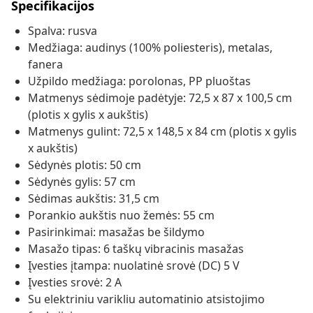
Specifikacijos
Spalva: rusva
Medžiaga: audinys (100% poliesteris), metalas,
fanera
Užpildo medžiaga: porolonas, PP pluoštas
Matmenys sėdimoje padėtyje: 72,5 x 87 x 100,5 cm
(plotis x gylis x aukštis)
Matmenys gulint: 72,5 x 148,5 x 84 cm (plotis x gylis
x aukštis)
Sėdynės plotis: 50 cm
Sėdynės gylis: 57 cm
Sėdimas aukštis: 31,5 cm
Porankio aukštis nuo žemės: 55 cm
Pasirinkimai: masažas be šildymo
Masažo tipas: 6 taškų vibracinis masažas
Įvesties įtampa: nuolatinė srovė (DC) 5 V
Įvesties srovė: 2 A
Su elektriniu varikliu automatinio atsistojimo