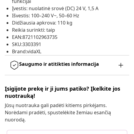
funkcijai
Įvestis: nuolatinė srovė (DC) 24 V, 1,5 A
Išvestis: 100–240 V~, 50–60 Hz
Didžiausia apkrova: 110 kg
Reikia surinkti: taip
EAN:8721102963735
SKU:3303391
Brand:vidaXL
Saugumo ir atitikties informacija
Įsigijote prekę ir ji jums patiko? Įkelkite jos
nuotrauką!
Jūsų nuotrauka gali padėti kitiems pirkėjams.
Norėdami pradėti, spustelėkite žemiau esančią
nuorodą.