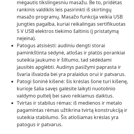
mėgautis tikslingesniu masažu. Be to, pridėtas
rankinis valdiklis leis pasirinkti iš skirtingų
masažo programų. Masažo funkcija veikia USB
jungties pagalba, kuriai reikalingas sertifikuotas
5 V USB elektros tiekimo šaltinis (į pristatymą
neįeina).
Patogus atsisėsti: audiniu dengti storai
paminkštinta sėdynė, atlošas ir platūs porankiai
suteikia jaukumo ir šiltumo, tad sėdėdami
jausitės apglėbti. Audinys pasižymi paprasta ir
švaria išvaizda bei yra pralaidus orui ir patvarus.
Patogi šoninė kišenė: šis krėslas šone turi kišenę,
kurioje šalia savęs galėsite laikyti nuotolinio
valdymo pultelį bei savo reikiamus daiktus.
Tvirtas ir stabilus rėmas: iš medienos ir metalo
pagamintas rėmas užtikrina tvirtą konstrukciją ir
suteikia stabilumo. Šis atlošiamas krėslas yra
patogus ir patvarus.