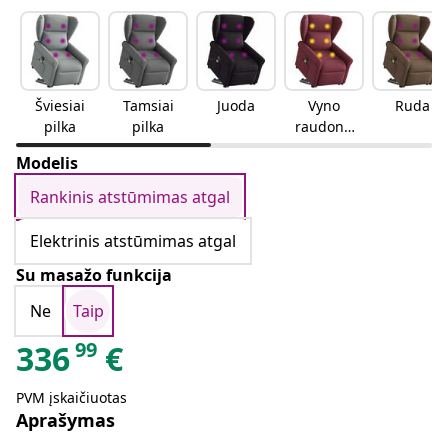
Šviesiai
Tamsiai
Juoda
Vyno
Ruda
pilka
pilka
raudonu
mo
Modelis
Rankinis atstūmimas atgal
Elektrinis atstūmimas atgal
Su masažo funkcija
Ne
Taip
99
336
€
PVM įskaičiuotas
Aprašymas