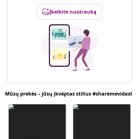
Įkelkite nuotrauką
Mūsų prekės – jūsų įkvėptas stilius #sharemevidaxl