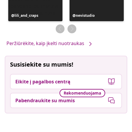
Įrašą
lili_and_craps
Įrašą
nevistudio
paskelbė
paskelbė
Peržiūrėkite, kaip įkelti nuotraukas
Susisiekite su mumis!
Eikite į pagalbos centrą
Rekomenduojama
Pabendraukite su mumis