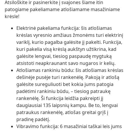
Atsiloškite ir pasinerkite į svajones šiame itin
patogiame pakeliamame atlošiamame masažiniame
krėsle!
Elektrinė pakeliama funkcija: šis atlošiamas
krėslas vyresnio amžiaus žmonėms turi elektrinį
variklį, kurio pagalba galėsite jį pakelti. Funkcija,
kuri pakelia visą krėslą aukštyn užtikrina, kad
galėsite lengvai, tiesiog paspaudę mygtuką
atsistoti neapkraunant savo nugaros ir kelių.
Atlošiamas rankiniu būdu: šis atlošiamas krėslas
dešinėje pusėje turi rankenėlę. Pakoją ir atlošą
galėsite sureguliuoti bet kokia jums patogia
padėtimi rankiniu būdu, – tiesiog patraukę
rankenėlę. Ši funkcija leidžia pakreipti jį
daugiausiai 135 laipsnių kampu. Be to, lengvai
patraukus rankenėlę, atlošas greitai grįš į
pradinę padėtį.
Vibravimo funkcija: 6 masažiniai taškai leis jums