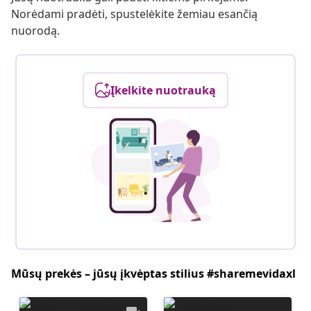
Norėdami pradėti, spustelėkite žemiau esančią
nuorodą.
Įkelkite nuotrauką
Mūsų prekės – jūsų įkvėptas stilius #sharemevidaxl