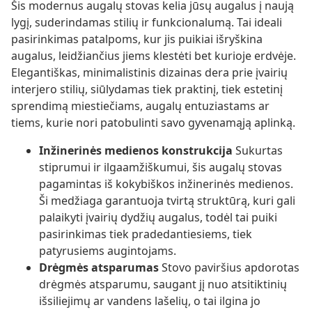
Šis modernus augalų stovas kelia jūsų augalus į naują
lygį, suderindamas stilių ir funkcionalumą. Tai ideali
pasirinkimas patalpoms, kur jis puikiai išryškina
augalus, leidžiančius jiems klestėti bet kurioje erdvėje.
Elegantiškas, minimalistinis dizainas dera prie įvairių
interjero stilių, siūlydamas tiek praktinį, tiek estetinį
sprendimą miestiečiams, augalų entuziastams ar
tiems, kurie nori patobulinti savo gyvenamąją aplinką.
Inžinerinės medienos konstrukcija
Sukurtas
stiprumui ir ilgaamžiškumui, šis augalų stovas
pagamintas iš kokybiškos inžinerinės medienos.
Ši medžiaga garantuoja tvirtą struktūrą, kuri gali
palaikyti įvairių dydžių augalus, todėl tai puiki
pasirinkimas tiek pradedantiesiems, tiek
patyrusiems augintojams.
Drėgmės atsparumas
Stovo paviršius apdorotas
drėgmės atsparumu, saugant jį nuo atsitiktinių
išsiliejimų ar vandens lašelių, o tai ilgina jo