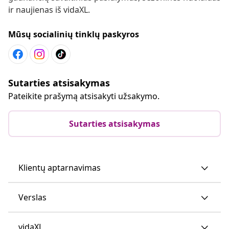
ir naujienas iš vidaXL.
Mūsų socialinių tinklų paskyros
Sutarties atsisakymas
Pateikite prašymą atsisakyti užsakymo.
Sutarties atsisakymas
Klientų aptarnavimas
Verslas
vidaXL