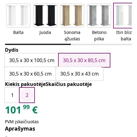
Balta
Juoda
Sonoma
Betono
Itin blizgi
ąžuolas
pilka
balta
Dydis
30,5 x 30 x 100,5 cm
30,5 x 30 x 80,5 cm
30,5 x 30 x 60,5 cm
30,5 x 30 x 43 cm
Kiekis pakuotėjeSkaičius pakuotėje
1
2
99
101
€
PVM įskaičiuotas
Aprašymas