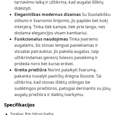
tarnavimo laiką ir užtikrina, kad augalai išliktų
išdėstyti.
Elegantiškas modernus dizainas
Su šiuolaikišku
stiliumi ir švariomis linijomis, jis papildo bet kokį
interjerą. Tinka tiek kampe, tiek prie lango, nes
dodama elegancijos visam kambariui.
Funkcionalus naudojimas
Tinka įvairiems
augalams, šis stovas lengvai pasiekiamas ir
vizualiai patrauklus. Jis pakelia augalus, taip
užtikrindamas geresnį šviesos pasiekimą ir
prideda noro bet kuriai erdvei.
Greita priežiūra
Norint palaikyti švarumą,
pakanka nuvalyti paviršių drėgna šluoste. Tai
užtikrina, kad stovas išliktų stilingas be
sudėtingos priežiūros, patogiai derinantis su jūsų
augalų priežiūra ir daiktų tvarkymu.
Specifikacijos
Spalva: Itin blizgi balta