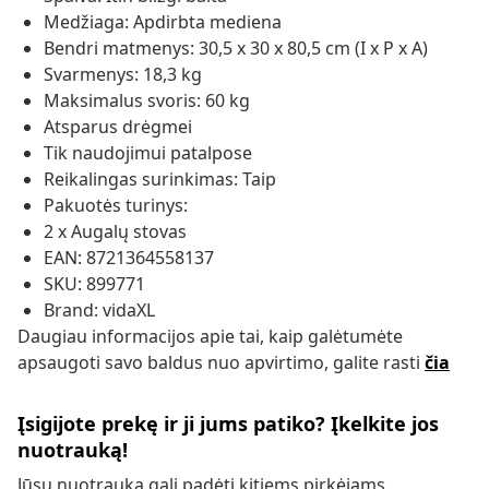
Medžiaga: Apdirbta mediena
Bendri matmenys: 30,5 x 30 x 80,5 cm (I x P x A)
Svarmenys: 18,3 kg
Maksimalus svoris: 60 kg
Atsparus drėgmei
Tik naudojimui patalpose
Reikalingas surinkimas: Taip
Pakuotės turinys:
2 x Augalų stovas
EAN: 8721364558137
SKU: 899771
Brand: vidaXL
Daugiau informacijos apie tai, kaip galėtumėte
apsaugoti savo baldus nuo apvirtimo, galite rasti
čia
Įsigijote prekę ir ji jums patiko? Įkelkite jos
nuotrauką!
Jūsų nuotrauka gali padėti kitiems pirkėjams.