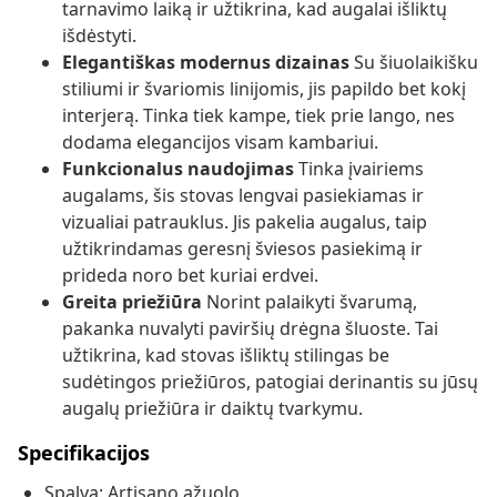
tarnavimo laiką ir užtikrina, kad augalai išliktų
išdėstyti.
Elegantiškas modernus dizainas
Su šiuolaikišku
stiliumi ir švariomis linijomis, jis papildo bet kokį
interjerą. Tinka tiek kampe, tiek prie lango, nes
dodama elegancijos visam kambariui.
Funkcionalus naudojimas
Tinka įvairiems
augalams, šis stovas lengvai pasiekiamas ir
vizualiai patrauklus. Jis pakelia augalus, taip
užtikrindamas geresnį šviesos pasiekimą ir
prideda noro bet kuriai erdvei.
Greita priežiūra
Norint palaikyti švarumą,
pakanka nuvalyti paviršių drėgna šluoste. Tai
užtikrina, kad stovas išliktų stilingas be
sudėtingos priežiūros, patogiai derinantis su jūsų
augalų priežiūra ir daiktų tvarkymu.
Specifikacijos
Spalva: Artisano ąžuolo