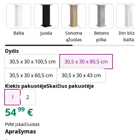
Balta
Juoda
Sonoma
Betono
Itin blizgi
ąžuolas
pilka
balta
Dydis
30,5 x 30 x 100,5 cm
30,5 x 30 x 80,5 cm
30,5 x 30 x 60,5 cm
30,5 x 30 x 43 cm
Kiekis pakuotėjeSkaičius pakuotėje
1
2
99
54
€
PVM įskaičiuotas
Aprašymas