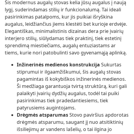
Šis modernus augalų stovas kelia jūsų augalus į naują
lygį, suderindamas stilių ir funkcionalumą. Tai ideali
pasirinkimas patalpoms, kur jis puikiai išryškina
augalus, leidžiančius jiems klestėti bet kurioje erdvėje.
Elegantiškas, minimalistinis dizainas dera prie įvairių
interjero stilių, siūlydamas tiek praktinį, tiek estetinį
sprendimą miestiečiams, augalų entuziastams ar
tiems, kurie nori patobulinti savo gyvenamąją aplinką.
Inžinerinės medienos konstrukcija
Sukurtas
stiprumui ir ilgaamžiškumui, šis augalų stovas
pagamintas iš kokybiškos inžinerinės medienos.
Ši medžiaga garantuoja tvirtą struktūrą, kuri gali
palaikyti įvairių dydžių augalus, todėl tai puiki
pasirinkimas tiek pradedantiesiems, tiek
patyrusiems augintojams.
Drėgmės atsparumas
Stovo paviršius apdorotas
drėgmės atsparumu, saugant jį nuo atsitiktinių
išsiliejimų ar vandens lašelių, o tai ilgina jo