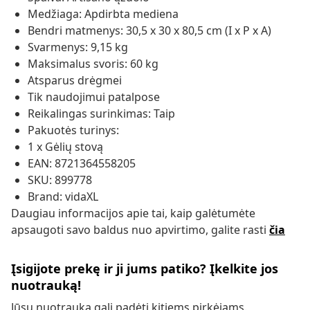
Medžiaga: Apdirbta mediena
Bendri matmenys: 30,5 x 30 x 80,5 cm (I x P x A)
Svarmenys: 9,15 kg
Maksimalus svoris: 60 kg
Atsparus drėgmei
Tik naudojimui patalpose
Reikalingas surinkimas: Taip
Pakuotės turinys:
1 x Gėlių stovą
EAN: 8721364558205
SKU: 899778
Brand: vidaXL
Daugiau informacijos apie tai, kaip galėtumėte
apsaugoti savo baldus nuo apvirtimo, galite rasti
čia
Įsigijote prekę ir ji jums patiko? Įkelkite jos
nuotrauką!
Jūsų nuotrauka gali padėti kitiems pirkėjams.