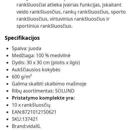
rankšluosčiai atlieka įvairias funkcijas, įskaitant
veido rankšluosčius, rankų rankšluosčius, sporto
rankšluosčius, virtuvinius rankšluosčius ir
sportinius rankšluosčius.
Specifikacijos
Spalva: juoda
Medžiaga: 100 % medvilnė
Dydis: 30 x 30 cm (plotis x ilgis)
Aukščiausios kokybės
600 g/m²
Galima skalbti skalbimo mašinoje
Ribų asortimentas: SOLUND
Pristatymo komplekte yra:
10 x rankšluosčių
EAN:8721012150621
SKU:137421
Brand:vidaXL