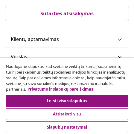
Sutarties atsisakymas
Klientų aptarnavimas
Verslas
Naudojame slapukus, kad svetainė veiktų tinkamai, suasmenintų
turinį bei skelbimus, teiktų socialinės medijos funkcijas ir analizuotų
vidaXL
srautą. Taip pat dalijamės informacija apie tai, kaip naudojatės mūsų
svetaine, su savo socialinės medijos, reklamavimo ir analizės
partneriais.
Privatumo ir slapukų pareiškimas
Atraskite daugiau
Leisti visus slapukus
Atsisakyti visų
Slapukų nustatymai