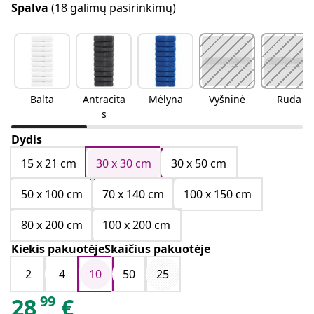
Spalva
(18 galimų pasirinkimų)
Balta
Antracita
Mėlyna
Vyšninė
Ruda
s
Dydis
15 x 21 cm
30 x 30 cm
30 x 50 cm
50 x 100 cm
70 x 140 cm
100 x 150 cm
80 x 200 cm
100 x 200 cm
Kiekis pakuotėjeSkaičius pakuotėje
2
4
10
50
25
99
28
€