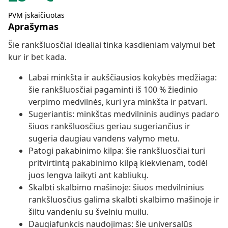
PVM įskaičiuotas
Aprašymas
Šie rankšluosčiai idealiai tinka kasdieniam valymui bet
kur ir bet kada.
Labai minkšta ir aukščiausios kokybės medžiaga:
šie rankšluosčiai pagaminti iš 100 % žiedinio
verpimo medvilnės, kuri yra minkšta ir patvari.
Sugeriantis: minkštas medvilninis audinys padaro
šiuos rankšluosčius geriau sugeriančius ir
sugeria daugiau vandens valymo metu.
Patogi pakabinimo kilpa: šie rankšluosčiai turi
pritvirtintą pakabinimo kilpą kiekvienam, todėl
juos lengva laikyti ant kabliukų.
Skalbti skalbimo mašinoje: šiuos medvilninius
rankšluosčius galima skalbti skalbimo mašinoje ir
šiltu vandeniu su švelniu muilu.
Daugiafunkcis naudojimas: šie universalūs