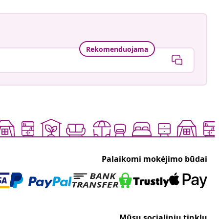
Rekomenduojama
Palaikomi mokėjimo būdai
Mūsų socialinių tinklų