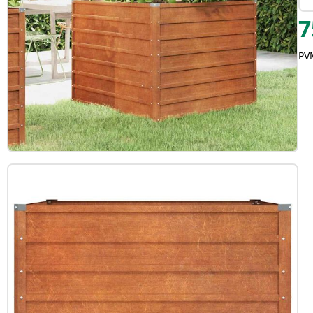
7
PVM