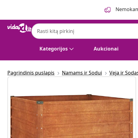
Ankstesnis
Kitas
Nemokama
Kategorijos
Aukcionai
Pagrindinis puslapis
Namams ir Sodui
Veja ir Soda