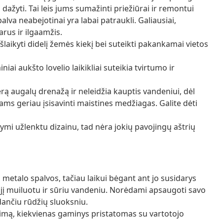
 dažyti. Tai leis jums sumažinti priežiūrai ir remontui
alva neabejotinai yra labai patraukli. Galiausiai,
arus ir ilgaamžis.
išlaikyti didelį žemės kiekį bei suteikti pakankamai vietos
iai aukšto lovelio laikikliai suteikia tvirtumo ir
rą augalų drenažą ir neleidžia kauptis vandeniui, dėl
lams geriau įsisavinti maistines medžiagas. Galite dėti
ymi užlenktu dizainu, tad nėra jokių pavojingų aštrių
s metalo spalvos, tačiau laikui bėgant ant jo susidarys
ę jį muiluotu ir sūriu vandeniu. Norėdami apsaugoti savo
ančiu rūdžių sluoksniu.
imą, kiekvienas gaminys pristatomas su vartotojo