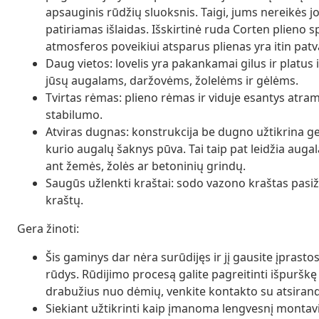
apsauginis rūdžių sluoksnis. Taigi, jums nereikės jo
patiriamas išlaidas. Išskirtinė ruda Corten plieno sp
atmosferos poveikiui atsparus plienas yra itin patv
Daug vietos: lovelis yra pakankamai gilus ir platus 
jūsų augalams, daržovėms, žolelėms ir gėlėms.
Tvirtas rėmas: plieno rėmas ir viduje esantys atramin
stabilumo.
Atviras dugnas: konstrukcija be dugno užtikrina ge
kurio augalų šaknys pūva. Tai taip pat leidžia auga
ant žemės, žolės ar betoninių grindų.
Saugūs užlenkti kraštai: sodo vazono kraštas pasiž
kraštų.
Gera žinoti:
Šis gaminys dar nėra surūdijęs ir jį gausite įprasto
rūdys. Rūdijimo procesą galite pagreitinti išpuršk
drabužius nuo dėmių, venkite kontakto su atsirand
Siekiant užtikrinti kaip įmanoma lengvesnį montav