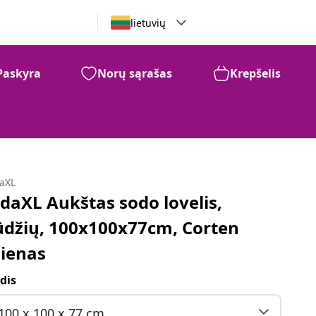
lietuvių
Paskyra
Norų sąrašas
Krepšelis
daXL
idaXL Aukštas sodo lovelis,
ūdžių, 100x100x77cm, Corten
lienas
dis
100 x 100 x 77 cm