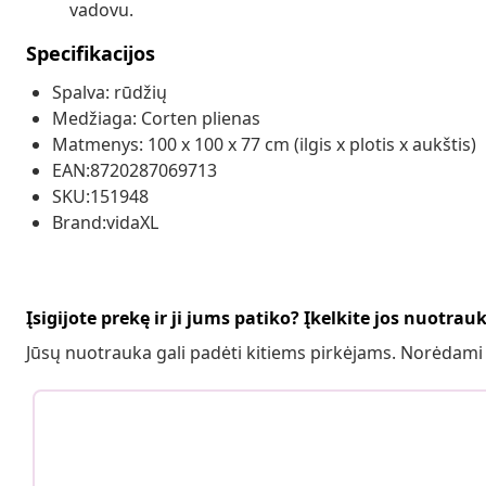
vadovu.
Specifikacijos
Spalva: rūdžių
Medžiaga: Corten plienas
Matmenys: 100 x 100 x 77 cm (ilgis x plotis x aukštis)
EAN:8720287069713
SKU:151948
Brand:vidaXL
Įsigijote prekę ir ji jums patiko? Įkelkite jos nuotrau
Jūsų nuotrauka gali padėti kitiems pirkėjams. Norėdami