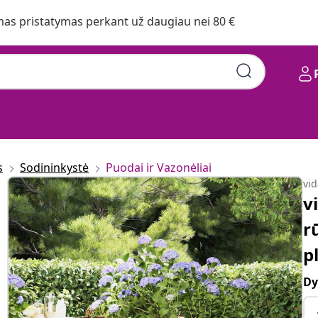
s pristatymas perkant už daugiau nei 80 €
s
Sodininkystė
Puodai ir Vazonėliai
vi
v
r
p
Dy