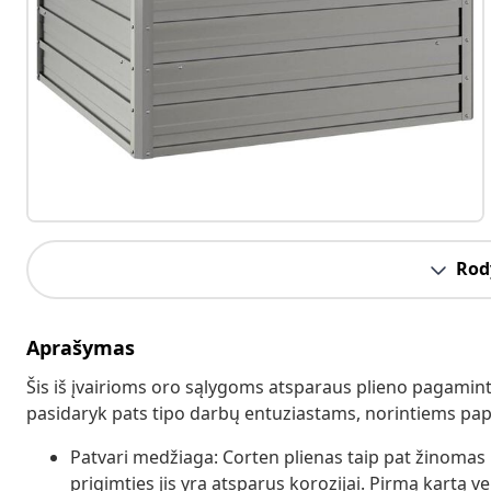
Rody
Aprašymas
Šis iš įvairioms oro sąlygoms atsparaus plieno pagamint
pasidaryk pats tipo darbų entuziastams, norintiems pap
Patvari medžiaga: Corten plienas taip pat žinomas 
prigimties jis yra atsparus korozijai. Pirmą kartą 