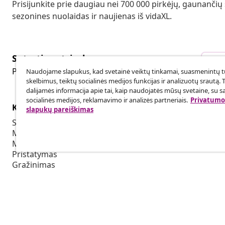
Prisijunkite prie daugiau nei 700 000 pirkėjų, gaunančių
sezonines nuolaidas ir naujienas iš vidaXL.
Sutarties atsisakymas
Sut
Pateikite prašymą atsisakyti užsakymo.
Naudojame slapukus, kad svetainė veiktų tinkamai, suasmenintų tu
skelbimus, teiktų socialinės medijos funkcijas ir analizuotų srautą. 
dalijamės informacija apie tai, kaip naudojatės mūsų svetaine, su s
socialinės medijos, reklamavimo ir analizės partneriais.
Privatumo 
Klientų aptarnavimas
Verslas
slapukų pareiškimas
Sekti savo užsakymą
Partnerystė
Mano paskyra
Produkcija sk
Mokėjimas
Bendradarbia
Pristatymas
Grąžinimas
Prekės informacija
Užsakymas