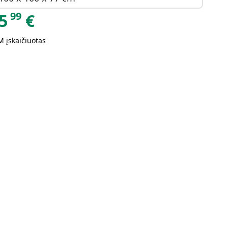
99
5
€
 įskaičiuotas