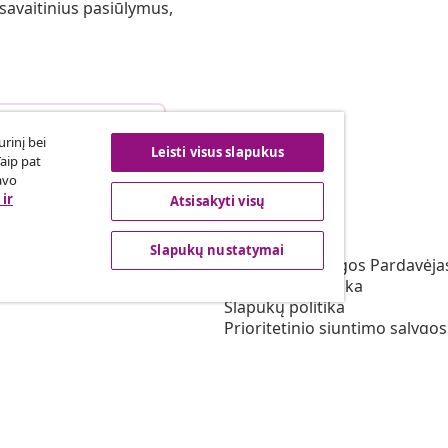
 savaitinius pasiūlymus,
arties atsisakymas
rinį bei
Leisti visus slapukus
Taip pat
avo
ir
Atsisakyti visų
vidaXL
s programa
Apie vidaXL
Slapukų nustatymai
irta vidaXL
Terminai ir sąlygos Pardavėja
vimas rinkodaros srityje
Privatumo politika
Slapukų politika
Prioritetinio siuntimo sąlygos
Slapukų nustatymai
Dirbkite vidaXL
Saugumo
ES atsakingas asmuo
EPR politiką