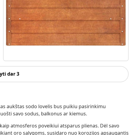
ti dar 3
as aukštas sodo lovelis bus puikiu pasirinkimu
uošti savo sodus, balkonus ar kiemus.
kaip atmosferos poveikiui atsparus plienas. Dėl savo
veikiant oro sąlygoms, susidaro nuo korozijos apsaugantis