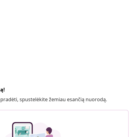
ką!
 pradėti, spustelėkite žemiau esančią nuorodą.