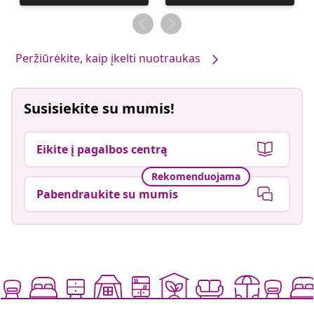
paskelbė
paskelbė
Peržiūrėkite, kaip įkelti nuotraukas
Susisiekite su mumis!
Eikite į pagalbos centrą
Rekomenduojama
Pabendraukite su mumis