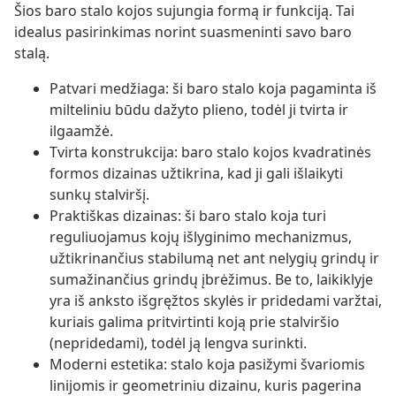
Šios baro stalo kojos sujungia formą ir funkciją. Tai
idealus pasirinkimas norint suasmeninti savo baro
stalą.
Patvari medžiaga: ši baro stalo koja pagaminta iš
milteliniu būdu dažyto plieno, todėl ji tvirta ir
ilgaamžė.
Tvirta konstrukcija: baro stalo kojos kvadratinės
formos dizainas užtikrina, kad ji gali išlaikyti
sunkų stalviršį.
Praktiškas dizainas: ši baro stalo koja turi
reguliuojamus kojų išlyginimo mechanizmus,
užtikrinančius stabilumą net ant nelygių grindų ir
sumažinančius grindų įbrėžimus. Be to, laikiklyje
yra iš anksto išgręžtos skylės ir pridedami varžtai,
kuriais galima pritvirtinti koją prie stalviršio
(nepridedami), todėl ją lengva surinkti.
Moderni estetika: stalo koja pasižymi švariomis
linijomis ir geometriniu dizainu, kuris pagerina