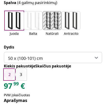
Spalva
(4 galimų pasirinkimų)
Juoda
Balta
Natūrali
Antracito
Dydis
50 x (100-101) cm
Kiekis pakuotėjeSkaičius pakuotėje
2
3
99
97
€
PVM įskaičiuotas
Aprašymas