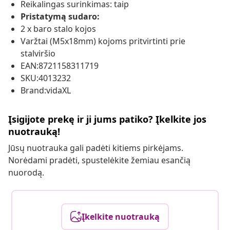
Reikalingas surinkimas: taip
Pristatymą sudaro:
2 x baro stalo kojos
Varžtai (M5x18mm) kojoms pritvirtinti prie
stalviršio
EAN:8721158311719
SKU:4013232
Brand:vidaXL
Įsigijote prekę ir ji jums patiko? Įkelkite jos
nuotrauką!
Jūsų nuotrauka gali padėti kitiems pirkėjams.
Norėdami pradėti, spustelėkite žemiau esančią
nuorodą.
Įkelkite nuotrauką