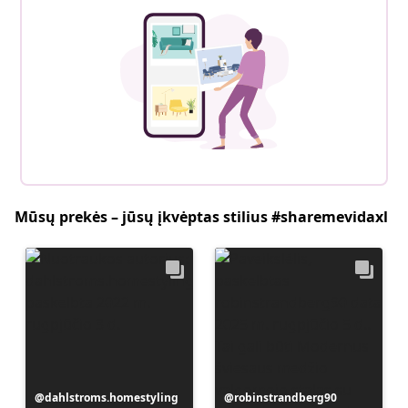
Mūsų prekės – jūsų įkvėptas stilius #sharemevidaxl
Įrašą
dahlstroms.homestyling
Įrašą
robinstrandberg90