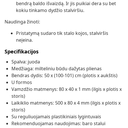
bendrą baldo išvaizdą. Ir jis puikiai dera su bet
kokiu tinkamo dydžio stalviršiu.
Naudinga žinoti:
Pristatymą sudaro tik stalo kojos, stalviršis
neįeina.
Specifikacijos
Spalva: juoda
Medžiaga: milteliniu būdu dažytas plienas
Bendras dydis: 50 x (100-101) cm (plotis x aukštis)
U formos
Vamzdžio matmenys: 80 x 40 x 1 mm (ilgis x plotis x
storis)
Laikiklio matmenys: 500 x 80 x 4 mm (ilgis x plotis x
storis)
Su reguliuojamais plastikiniais lygintuvais
Rekomenduojamas naudojimas: baro stalui