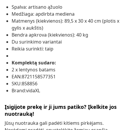
Spalva: artisano ąžuolo
Medžiaga: apdirbta mediena
Matmenys (kiekvienos): 89,5 x 30 x 40 cm (plotis x
gylis x aukštis)
Bendra apkrova (kiekvienos): 40 kg
Du surinkimo variantai
Reikia surinkti: taip
Komplektą sudaro:
2 x lentynos batams
EAN:8721158577351
SKU:858856
Brand:vidaXL
Įsigijote prekę ir ji jums patiko? Įkelkite jos
nuotrauką!
Jūsų nuotrauka gali padėti kitiems pirkėjams.