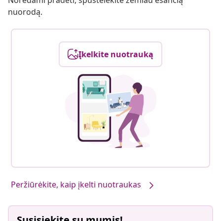
Norėdami pradėti, spustelėkite žemiau esančią
nuorodą.
Įkelkite nuotrauką
Peržiūrėkite, kaip įkelti nuotraukas
Susisiekite su mumis!