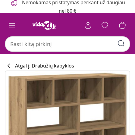
Nemokamas pristatymas perkant už daugiau
nei 80 €
Atgal į: Drabužių kabyklos