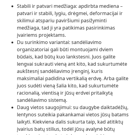
Stabili ir patvari medžiaga: apdirbta mediena –
patvari ir stabili, lygiu, drėgmei, deformacijai ir
skilimui atspariu paviršiumi pasižyminti
medžiaga, tad ji yra patikimas pasirinkimas
įvairiems projektams.
Du surinkimo variantai: sandėliavimo
organizatoriai gali būti montuojami dviem
būdais, kad būtų kuo lankstesni. Juos galite
lengvai sukrauti vieną ant kito, kad sukurtumėte
aukštesnį sandėliavimo įrenginį, kuris
maksimaliai padidina vertikalią erdvę. Arba galite
juos sudėti vieną šalia kito, kad sukurtumėte
racionalią, vientisą ir jūsų erdvei pritaikytą
sandėliavimo sistemą.
Daug vietos saugojimui: su daugybe daiktadėžių,
lentynos suteikia pakankamai vietos jūsų batams
laikyti. Kiekviena dalis sukurta taip, kad atitiktų
įvairius batų stilius, todėl jūsų avalynė būtų