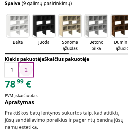
Spalva
(9 galimų pasirinkimų)
Balta
Juoda
Sonoma
Betono
Dūminio
ąžuolas
pilka
ąžuolo
Kiekis pakuotėjeSkaičius pakuotėje
1
2
99
78
€
PVM įskaičiuotas
Aprašymas
Praktiškos batų lentynos sukurtos taip, kad atitiktų
jūsų sandėliavimo poreikius ir pagerintų bendrą jūsų
namų estetiką.