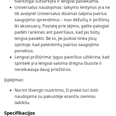
tvarkingai sutvarkyta ir lengvai pasiekiama.
Universalus naudojimas: laikymo lentynos yra ne
tik avalynė! Universalus dizainas talpina įvairius
saugojimo sprendimus – nuo dėžučių ir pirštinių
iki aksesuarų. Pastatę prie įėjimo, galite patogiai
padėti rankines ant paviršiaus, kad jas būtų
lengva pasiekti. Be to, jie puikiai tinka jūsų
spintoje, kad patenkintų įvairius saugojimo
poreikius.
Lengvai prižiūrima: lygus paviršius užtikrina, kad
spintelė yra lengvai valoma drėgna šluoste ir
nereikalauja daug priežiūros.
Įspėjimas:
Norint išvengti nuvirtimo, ši prekė turi būti
naudojama su pakuotėje esančiu sieniniu
laikikliu.
Specifikacijos