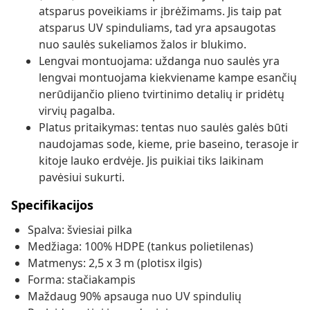
atsparus poveikiams ir įbrėžimams. Jis taip pat
atsparus UV spinduliams, tad yra apsaugotas
nuo saulės sukeliamos žalos ir blukimo.
Lengvai montuojama: uždanga nuo saulės yra
lengvai montuojama kiekviename kampe esančių
nerūdijančio plieno tvirtinimo detalių ir pridėtų
virvių pagalba.
Platus pritaikymas: tentas nuo saulės galės būti
naudojamas sode, kieme, prie baseino, terasoje ir
kitoje lauko erdvėje. Jis puikiai tiks laikinam
pavėsiui sukurti.
Specifikacijos
Spalva: šviesiai pilka
Medžiaga: 100% HDPE (tankus polietilenas)
Matmenys: 2,5 x 3 m (plotisx ilgis)
Forma: stačiakampis
Maždaug 90% apsauga nuo UV spindulių