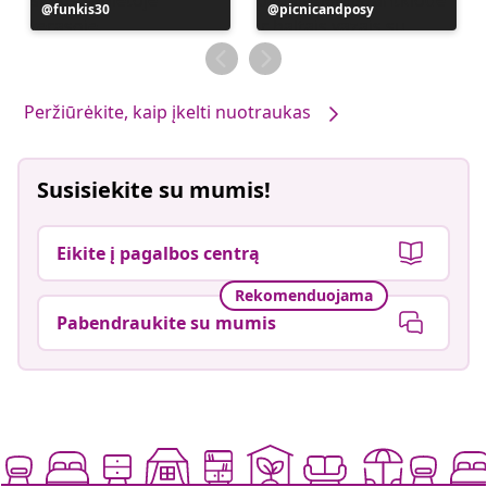
Įrašą
funkis30
Įrašą
picnicandposy
paskelbė
paskelbė
Peržiūrėkite, kaip įkelti nuotraukas
Susisiekite su mumis!
Eikite į pagalbos centrą
Rekomenduojama
Pabendraukite su mumis