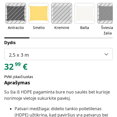
Antracito
Smėlio
Kreminė
Balta
Šviesiai
žalia
Dydis
2,5 x 3 m
99
32
€
PVM įskaičiuotas
Aprašymas
Su šia iš HDPE pagaminta bure nuo saulės bet kurioje
norimoje vietoje sukurkite pavėsį.
Patvari medžiaga: didelio tankio polietilenas
(HDPE) užtikrina, kad paviršius yra patvarus bei