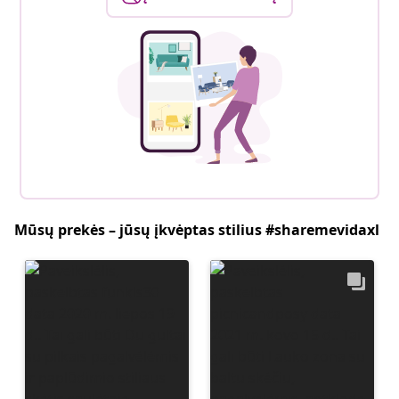
Mūsų prekės – jūsų įkvėptas stilius #sharemevidaxl