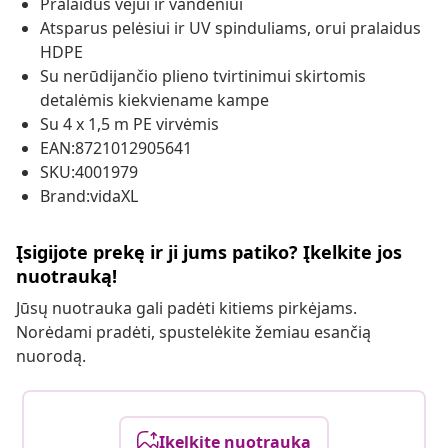
Pralaidus vėjui ir vandeniui
Atsparus pelėsiui ir UV spinduliams, orui pralaidus
HDPE
Su nerūdijančio plieno tvirtinimui skirtomis
detalėmis kiekviename kampe
Su 4 x 1,5 m PE virvėmis
EAN:8721012905641
SKU:4001979
Brand:vidaXL
Įsigijote prekę ir ji jums patiko? Įkelkite jos
nuotrauką!
Jūsų nuotrauka gali padėti kitiems pirkėjams.
Norėdami pradėti, spustelėkite žemiau esančią
nuorodą.
Įkelkite nuotrauką