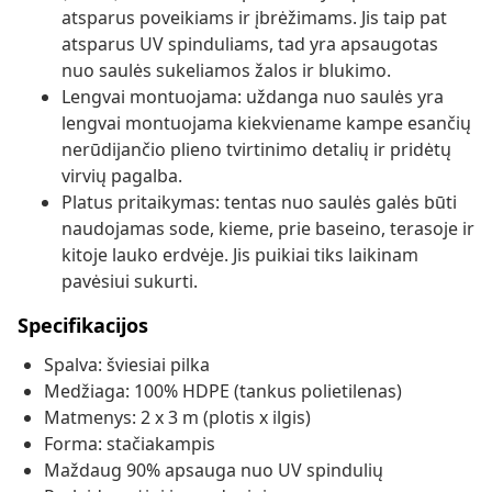
atsparus poveikiams ir įbrėžimams. Jis taip pat
atsparus UV spinduliams, tad yra apsaugotas
nuo saulės sukeliamos žalos ir blukimo.
Lengvai montuojama: uždanga nuo saulės yra
lengvai montuojama kiekviename kampe esančių
nerūdijančio plieno tvirtinimo detalių ir pridėtų
virvių pagalba.
Platus pritaikymas: tentas nuo saulės galės būti
naudojamas sode, kieme, prie baseino, terasoje ir
kitoje lauko erdvėje. Jis puikiai tiks laikinam
pavėsiui sukurti.
Specifikacijos
Spalva: šviesiai pilka
Medžiaga: 100% HDPE (tankus polietilenas)
Matmenys: 2 x 3 m (plotis x ilgis)
Forma: stačiakampis
Maždaug 90% apsauga nuo UV spindulių