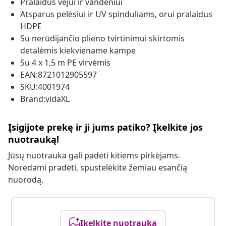
Pralaidus vėjui ir vandeniui
Atsparus pelėsiui ir UV spinduliams, orui pralaidus
HDPE
Su nerūdijančio plieno tvirtinimui skirtomis
detalėmis kiekviename kampe
Su 4 x 1,5 m PE virvėmis
EAN:8721012905597
SKU:4001974
Brand:vidaXL
Įsigijote prekę ir ji jums patiko? Įkelkite jos
nuotrauką!
Jūsų nuotrauka gali padėti kitiems pirkėjams.
Norėdami pradėti, spustelėkite žemiau esančią
nuorodą.
Įkelkite nuotrauką