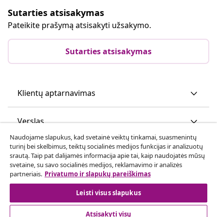
Sutarties atsisakymas
Pateikite prašymą atsisakyti užsakymo.
Sutarties atsisakymas
Klientų aptarnavimas
Verslas
Naudojame slapukus, kad svetainė veiktų tinkamai, suasmenintų
turinį bei skelbimus, teiktų socialinės medijos funkcijas ir analizuotų
vidaXL
srautą. Taip pat dalijamės informacija apie tai, kaip naudojatės mūsų
svetaine, su savo socialinės medijos, reklamavimo ir analizės
partneriais.
Privatumo ir slapukų pareiškimas
Atraskite daugiau
Leisti visus slapukus
Atsisakyti visų