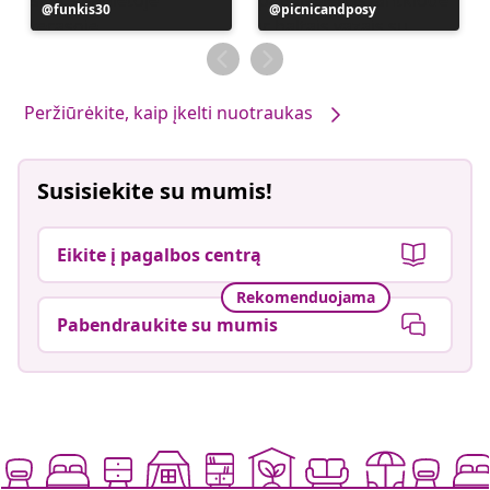
Įrašą
funkis30
Įrašą
picnicandposy
paskelbė
paskelbė
Peržiūrėkite, kaip įkelti nuotraukas
Susisiekite su mumis!
Eikite į pagalbos centrą
Rekomenduojama
Pabendraukite su mumis