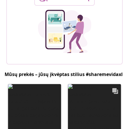
Mūsų prekės – jūsų įkvėptas stilius #sharemevidaxl