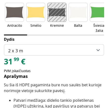
Antracito
Smėlio
Kreminė
Balta
Šviesiai
žalia
Dydis
2 x 3 m
99
31
€
PVM įskaičiuotas
Aprašymas
Su šia iš HDPE pagaminta bure nuo saulės bet kurioje
norimoje vietoje sukurkite pavėsį.
Patvari medžiaga: didelio tankio polietilenas
(HDPE) užtikrina, kad paviršius yra patvarus bei