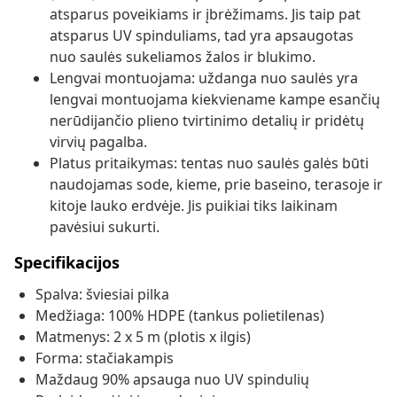
atsparus poveikiams ir įbrėžimams. Jis taip pat
atsparus UV spinduliams, tad yra apsaugotas
nuo saulės sukeliamos žalos ir blukimo.
Lengvai montuojama: uždanga nuo saulės yra
lengvai montuojama kiekviename kampe esančių
nerūdijančio plieno tvirtinimo detalių ir pridėtų
virvių pagalba.
Platus pritaikymas: tentas nuo saulės galės būti
naudojamas sode, kieme, prie baseino, terasoje ir
kitoje lauko erdvėje. Jis puikiai tiks laikinam
pavėsiui sukurti.
Specifikacijos
Spalva: šviesiai pilka
Medžiaga: 100% HDPE (tankus polietilenas)
Matmenys: 2 x 5 m (plotis x ilgis)
Forma: stačiakampis
Maždaug 90% apsauga nuo UV spindulių