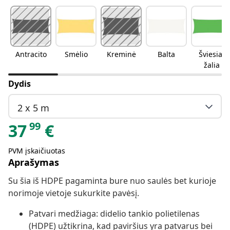
Antracito
Smėlio
Kreminė
Balta
Šviesiai
žalia
Dydis
2 x 5 m
99
37
€
PVM įskaičiuotas
Aprašymas
Su šia iš HDPE pagaminta bure nuo saulės bet kurioje
norimoje vietoje sukurkite pavėsį.
Patvari medžiaga: didelio tankio polietilenas
(HDPE) užtikrina, kad paviršius yra patvarus bei