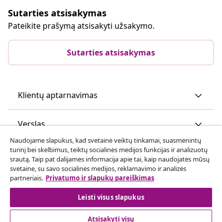
Sutarties atsisakymas
Pateikite prašymą atsisakyti užsakymo.
Sutarties atsisakymas
Klientų aptarnavimas
Verslas
Naudojame slapukus, kad svetainė veiktų tinkamai, suasmenintų
turinį bei skelbimus, teiktų socialinės medijos funkcijas ir analizuotų
vidaXL
srautą. Taip pat dalijamės informacija apie tai, kaip naudojatės mūsų
svetaine, su savo socialinės medijos, reklamavimo ir analizės
partneriais.
Privatumo ir slapukų pareiškimas
Atraskite daugiau
Leisti visus slapukus
Atsisakyti visų