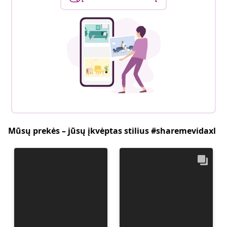
Mūsų prekės – jūsų įkvėptas stilius #sharemevidaxl