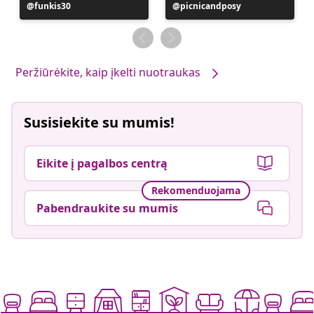
Įrašą
funkis30
Įrašą
picnicandposy
paskelbė
paskelbė
Peržiūrėkite, kaip įkelti nuotraukas
Susisiekite su mumis!
Eikite į pagalbos centrą
Rekomenduojama
Pabendraukite su mumis