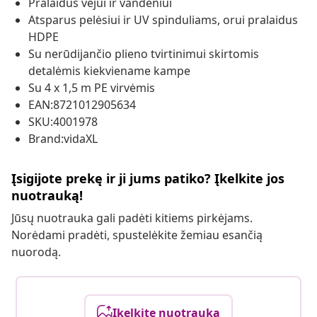
Pralaidus vėjui ir vandeniui
Atsparus pelėsiui ir UV spinduliams, orui pralaidus
HDPE
Su nerūdijančio plieno tvirtinimui skirtomis
detalėmis kiekviename kampe
Su 4 x 1,5 m PE virvėmis
EAN:8721012905634
SKU:4001978
Brand:vidaXL
Įsigijote prekę ir ji jums patiko? Įkelkite jos
nuotrauką!
Jūsų nuotrauka gali padėti kitiems pirkėjams.
Norėdami pradėti, spustelėkite žemiau esančią
nuorodą.
Įkelkite nuotrauką