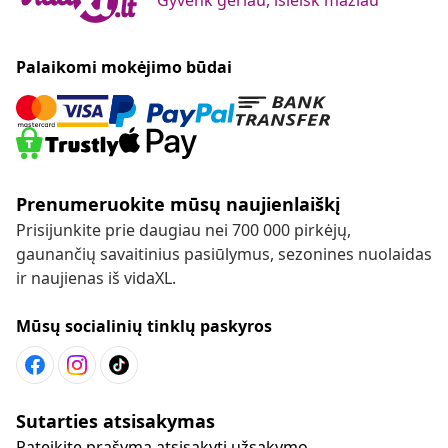
Palaikomi mokėjimo būdai
Prenumeruokite mūsų naujienlaiškį
Prisijunkite prie daugiau nei 700 000 pirkėjų,
gaunančių savaitinius pasiūlymus, sezonines nuolaidas
ir naujienas iš vidaXL.
Mūsų socialinių tinklų paskyros
Sutarties atsisakymas
Pateikite prašymą atsisakyti užsakymo.