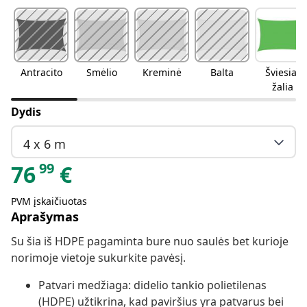
Antracito
Smėlio
Kreminė
Balta
Šviesiai
žalia
Dydis
4 x 6 m
99
76
€
PVM įskaičiuotas
Aprašymas
Su šia iš HDPE pagaminta bure nuo saulės bet kurioje
norimoje vietoje sukurkite pavėsį.
Patvari medžiaga: didelio tankio polietilenas
(HDPE) užtikrina, kad paviršius yra patvarus bei