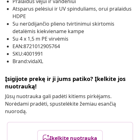
Pralaidus vėjui ir vandeniui
Atsparus pelėsiui ir UV spinduliams, orui pralaidus
HDPE
Su nerūdijančio plieno tvirtinimui skirtomis
detalėmis kiekviename kampe
Su 4 x 1,5 m PE virvėmis
EAN:8721012905764
SKU:4001991
Brand:vidaXL
Įsigijote prekę ir ji jums patiko? Įkelkite jos
nuotrauką!
Jūsų nuotrauka gali padėti kitiems pirkėjams.
Norėdami pradėti, spustelėkite žemiau esančią
nuorodą.
Įkelkite nuotrauką