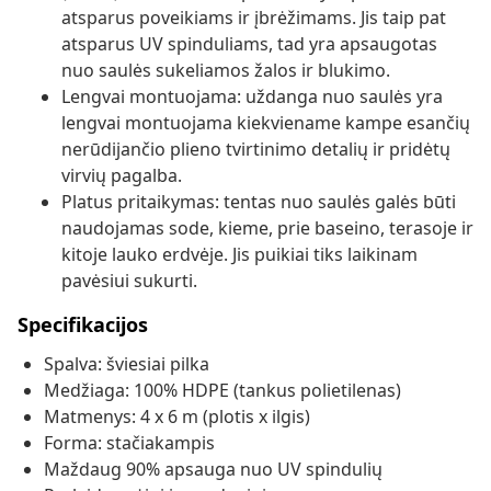
atsparus poveikiams ir įbrėžimams. Jis taip pat
atsparus UV spinduliams, tad yra apsaugotas
nuo saulės sukeliamos žalos ir blukimo.
Lengvai montuojama: uždanga nuo saulės yra
lengvai montuojama kiekviename kampe esančių
nerūdijančio plieno tvirtinimo detalių ir pridėtų
virvių pagalba.
Platus pritaikymas: tentas nuo saulės galės būti
naudojamas sode, kieme, prie baseino, terasoje ir
kitoje lauko erdvėje. Jis puikiai tiks laikinam
pavėsiui sukurti.
Specifikacijos
Spalva: šviesiai pilka
Medžiaga: 100% HDPE (tankus polietilenas)
Matmenys: 4 x 6 m (plotis x ilgis)
Forma: stačiakampis
Maždaug 90% apsauga nuo UV spindulių