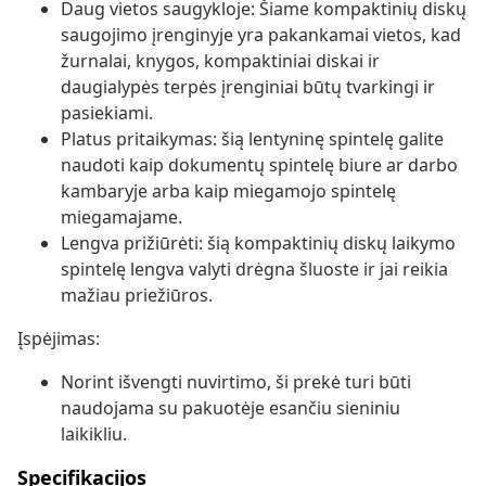
Daug vietos saugykloje: Šiame kompaktinių diskų
saugojimo įrenginyje yra pakankamai vietos, kad
žurnalai, knygos, kompaktiniai diskai ir
daugialypės terpės įrenginiai būtų tvarkingi ir
pasiekiami.
Platus pritaikymas: šią lentyninę spintelę galite
naudoti kaip dokumentų spintelę biure ar darbo
kambaryje arba kaip miegamojo spintelę
miegamajame.
Lengva prižiūrėti: šią kompaktinių diskų laikymo
spintelę lengva valyti drėgna šluoste ir jai reikia
mažiau priežiūros.
Įspėjimas:
Norint išvengti nuvirtimo, ši prekė turi būti
naudojama su pakuotėje esančiu sieniniu
laikikliu.
Specifikacijos