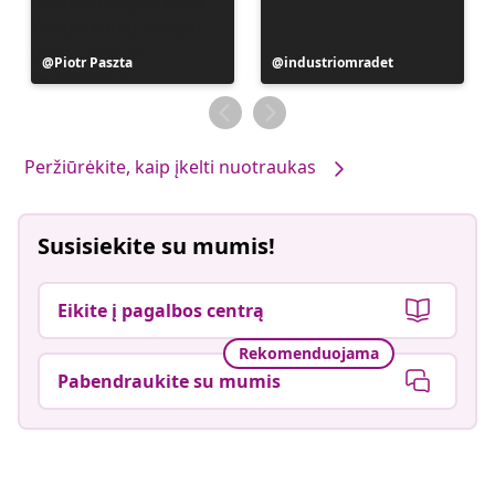
Įrašą
Piotr Paszta
Įrašą
industriomradet
paskelbė
paskelbė
Peržiūrėkite, kaip įkelti nuotraukas
Susisiekite su mumis!
Eikite į pagalbos centrą
Rekomenduojama
Pabendraukite su mumis