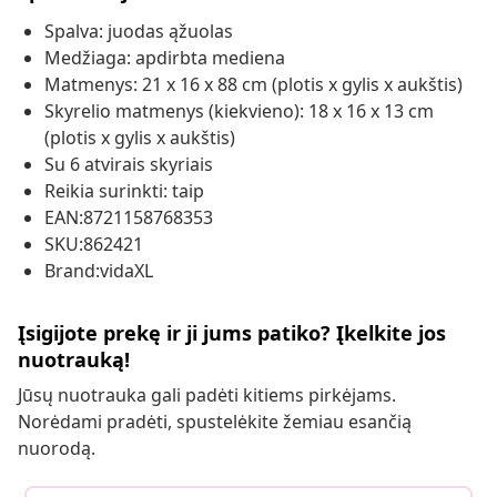
Spalva: juodas ąžuolas
Medžiaga: apdirbta mediena
Matmenys: 21 x 16 x 88 cm (plotis x gylis x aukštis)
Skyrelio matmenys (kiekvieno): 18 x 16 x 13 cm
(plotis x gylis x aukštis)
Su 6 atvirais skyriais
Reikia surinkti: taip
EAN:8721158768353
SKU:862421
Brand:vidaXL
Įsigijote prekę ir ji jums patiko? Įkelkite jos
nuotrauką!
Jūsų nuotrauka gali padėti kitiems pirkėjams.
Norėdami pradėti, spustelėkite žemiau esančią
nuorodą.