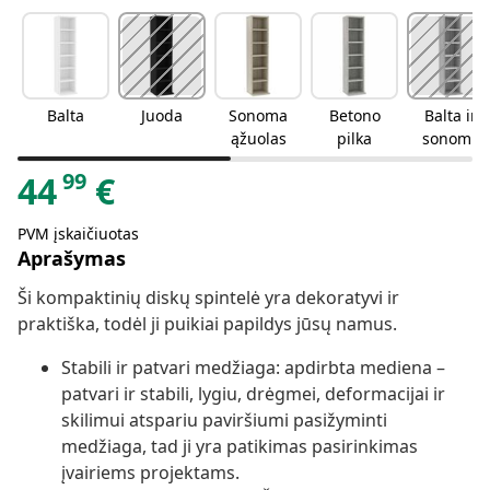
Balta
Juoda
Sonoma
Betono
Balta ir
ąžuolas
pilka
sonoma
ąžuolo
99
44
€
PVM įskaičiuotas
Aprašymas
Ši kompaktinių diskų spintelė yra dekoratyvi ir
praktiška, todėl ji puikiai papildys jūsų namus.
Stabili ir patvari medžiaga: apdirbta mediena –
patvari ir stabili, lygiu, drėgmei, deformacijai ir
skilimui atspariu paviršiumi pasižyminti
medžiaga, tad ji yra patikimas pasirinkimas
įvairiems projektams.