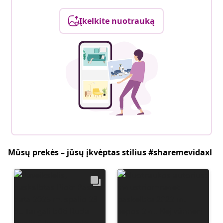
Įkelkite nuotrauką
Mūsų prekės – jūsų įkvėptas stilius #sharemevidaxl