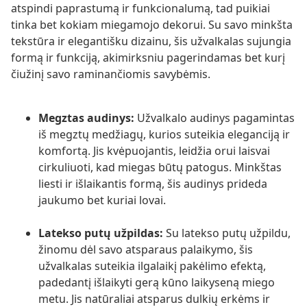
atspindi paprastumą ir funkcionalumą, tad puikiai
tinka bet kokiam miegamojo dekorui. Su savo minkšta
tekstūra ir elegantišku dizainu, šis užvalkalas sujungia
formą ir funkciją, akimirksniu pagerindamas bet kurį
čiužinį savo raminančiomis savybėmis.
Megztas audinys:
Užvalkalo audinys pagamintas
iš megztų medžiagų, kurios suteikia eleganciją ir
komfortą. Jis kvėpuojantis, leidžia orui laisvai
cirkuliuoti, kad miegas būtų patogus. Minkštas
liesti ir išlaikantis formą, šis audinys prideda
jaukumo bet kuriai lovai.
Latekso putų užpildas:
Su latekso putų užpildu,
žinomu dėl savo atsparaus palaikymo, šis
užvalkalas suteikia ilgalaikį pakėlimo efektą,
padedantį išlaikyti gerą kūno laikyseną miego
metu. Jis natūraliai atsparus dulkių erkėms ir