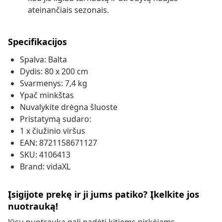
ateinančiais sezonais.
Specifikacijos
Spalva: Balta
Dydis: 80 x 200 cm
Svarmenys: 7,4 kg
Ypač minkštas
Nuvalykite drėgna šluoste
Pristatymą sudaro:
1 x čiužinio viršus
EAN: 8721158671127
SKU: 4106413
Brand: vidaXL
Įsigijote prekę ir ji jums patiko? Įkelkite jos
nuotrauką!