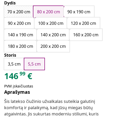
Dydis
70 x 200 cm
80 x 200 cm
90 x 190 cm
90 x 200 cm
100 x 200 cm
120 x 200 cm
140 x 190 cm
140 x 200 cm
160 x 200 cm
180 x 200 cm
200 x 200 cm
Storis
3,5 cm
5,5 cm
99
146
€
PVM įskaičiuotas
Aprašymas
Šis latekso čiužinio užvalkalas suteikia galutinį
komfortą ir palaikymą, kad jūsų miegas būtų
atgaivintas. Jis sukurtas moderniu stiliumi, kuris