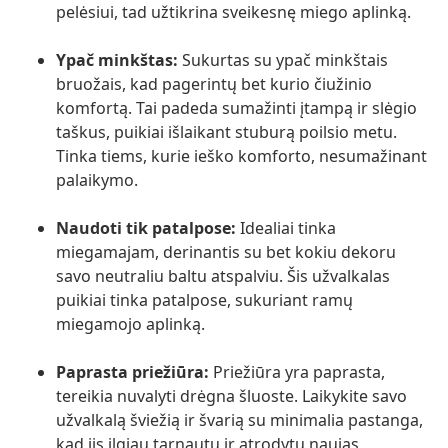
pelėsiui, tad užtikrina sveikesnę miego aplinką.
Ypač minkštas:
Sukurtas su ypač minkštais
bruožais, kad pagerintų bet kurio čiužinio
komfortą. Tai padeda sumažinti įtampą ir slėgio
taškus, puikiai išlaikant stuburą poilsio metu.
Tinka tiems, kurie ieško komforto, nesumažinant
palaikymo.
Naudoti tik patalpose:
Idealiai tinka
miegamajam, derinantis su bet kokiu dekoru
savo neutraliu baltu atspalviu. Šis užvalkalas
puikiai tinka patalpose, sukuriant ramų
miegamojo aplinką.
Paprasta priežiūra:
Priežiūra yra paprasta,
tereikia nuvalyti drėgna šluoste. Laikykite savo
užvalkalą šviežią ir švarią su minimalia pastanga,
kad jis ilgiau tarnautų ir atrodytų naujas