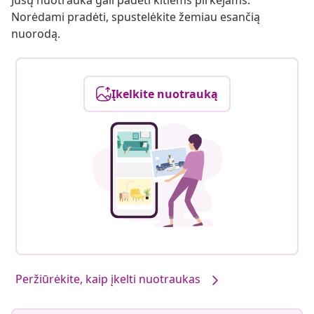
Jūsų nuotrauka gali padėti kitiems pirkėjams.
Norėdami pradėti, spustelėkite žemiau esančią
nuorodą.
Įkelkite nuotrauką
Peržiūrėkite, kaip įkelti nuotraukas