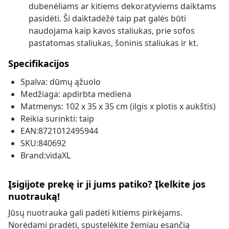
dubenėliams ar kitiems dekoratyviems daiktams
pasidėti. Ši daiktadėžė taip pat galės būti
naudojama kaip kavos staliukas, prie sofos
pastatomas staliukas, šoninis staliukas ir kt.
Specifikacijos
Spalva: dūmų ąžuolo
Medžiaga: apdirbta mediena
Matmenys: 102 x 35 x 35 cm (ilgis x plotis x aukštis)
Reikia surinkti: taip
EAN:8721012495944
SKU:840692
Brand:vidaXL
Įsigijote prekę ir ji jums patiko? Įkelkite jos
nuotrauką!
Jūsų nuotrauka gali padėti kitiems pirkėjams.
Norėdami pradėti, spustelėkite žemiau esančią