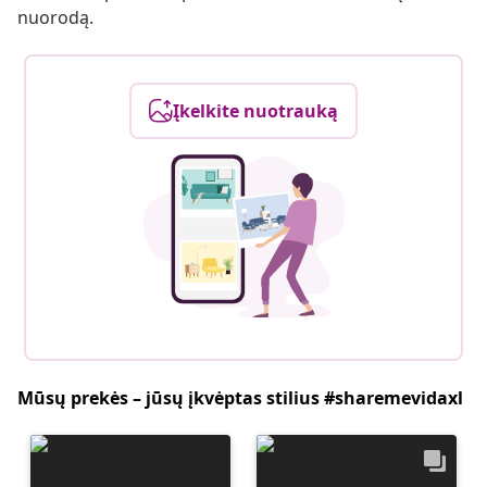
nuorodą.
Įkelkite nuotrauką
Mūsų prekės – jūsų įkvėptas stilius #sharemevidaxl