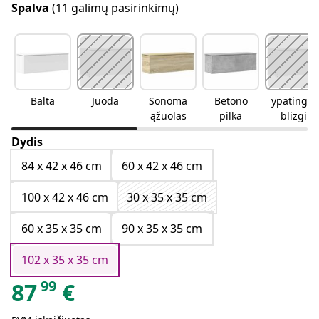
Spalva
(11 galimų pasirinkimų)
Balta
Juoda
Sonoma
Betono
ypatingai
ąžuolas
pilka
blizgi
juoda
Dydis
84 x 42 x 46 cm
60 x 42 x 46 cm
100 x 42 x 46 cm
30 x 35 x 35 cm
60 x 35 x 35 cm
90 x 35 x 35 cm
102 x 35 x 35 cm
99
87
€