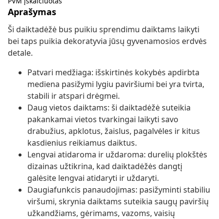
PVM įskaičiuotas
Aprašymas
Ši daiktadėžė bus puikiu sprendimu daiktams laikyti
bei taps puikia dekoratyvia jūsų gyvenamosios erdvės
detale.
Patvari medžiaga: išskirtinės kokybės apdirbta
mediena pasižymi lygiu paviršiumi bei yra tvirta,
stabili ir atspari drėgmei.
Daug vietos daiktams: ši daiktadėžė suteikia
pakankamai vietos tvarkingai laikyti savo
drabužius, apklotus, žaislus, pagalvėles ir kitus
kasdienius reikiamus daiktus.
Lengvai atidaroma ir uždaroma: durelių plokštės
dizainas užtikrina, kad daiktadėžės dangtį
galėsite lengvai atidaryti ir uždaryti.
Daugiafunkcis panaudojimas: pasižyminti stabiliu
viršumi, skrynia daiktams suteikia saugų paviršių
užkandžiams, gėrimams, vazoms, vaisių