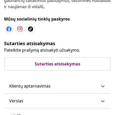
gaunančių savaitinius pasiūlymus, sezonines nuolaidas
ir naujienas iš vidaXL.
Mūsų socialinių tinklų paskyros
Sutarties atsisakymas
Pateikite prašymą atsisakyti užsakymo.
Sutarties atsisakymas
Klientų aptarnavimas
Verslas