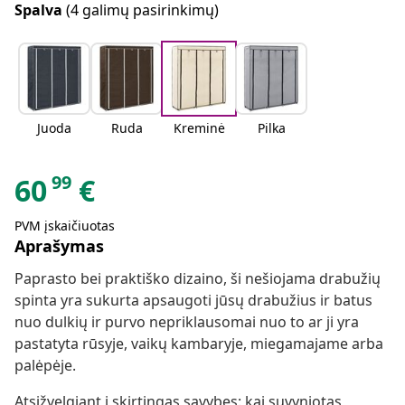
Spalva
(4 galimų pasirinkimų)
Juoda
Ruda
Kreminė
Pilka
99
60
€
PVM įskaičiuotas
Aprašymas
Paprasto bei praktiško dizaino, ši nešiojama drabužių
spinta yra sukurta apsaugoti jūsų drabužius ir batus
nuo dulkių ir purvo nepriklausomai nuo to ar ji yra
pastatyta rūsyje, vaikų kambaryje, miegamajame arba
palėpėje.
Atsižvelgiant į skirtingas savybes: kai suvyniotas