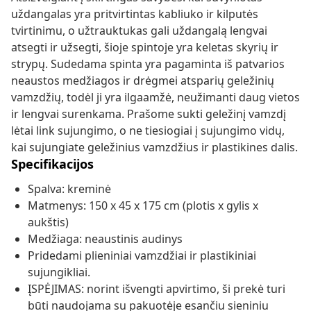
uždangalas yra pritvirtintas kabliuko ir kilputės
tvirtinimu, o užtrauktukas gali uždangalą lengvai
atsegti ir užsegti, šioje spintoje yra keletas skyrių ir
strypų. Sudedama spinta yra pagaminta iš patvarios
neaustos medžiagos ir drėgmei atsparių geležinių
vamzdžių, todėl ji yra ilgaamžė, neužimanti daug vietos
ir lengvai surenkama. Prašome sukti geležinį vamzdį
lėtai link sujungimo, o ne tiesiogiai į sujungimo vidų,
kai sujungiate geležinius vamzdžius ir plastikines dalis.
Specifikacijos
Spalva: kreminė
Matmenys: 150 x 45 x 175 cm (plotis x gylis x
aukštis)
Medžiaga: neaustinis audinys
Pridedami plieniniai vamzdžiai ir plastikiniai
sujungikliai.
ĮSPĖJIMAS: norint išvengti apvirtimo, ši prekė turi
būti naudojama su pakuotėje esančiu sieniniu