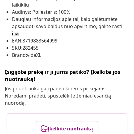
laikikliu
Audinys: Poliesteris: 100%
Daugiau informacijos apie tai, kaip galėtumėte
apsaugoti savo baldus nuo apvirtimo, galite rasti
čia
EAN:8719883564999
SKU:282455
Brand:vidaXL
Įsigijote prekę ir ji jums patiko? Įkelkite jos
nuotrauką!
Jūsų nuotrauka gali padėti kitiems pirkėjams.
Norėdami pradėti, spustelėkite žemiau esančią
nuorodą.
Įkelkite nuotrauką