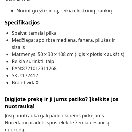
Norint gręžti sieną, reikia elektrinių įrankių.
Specifikacijos
Spalva: tamsiai pilka
Medžiaga: apdirbta mediena, fanera, pliušas ir
sizalis
Matmenys: 50 x 30 x 108 cm (ilgis x plotis x aukštis)
Reikia surinkti: taip
EAN:8721012311268
SKU:172412
Brand:vidaXL
Įsigijote prekę ir ji jums patiko? Įkelkite jos
nuotrauką!
Jūsų nuotrauka gali padėti kitiems pirkėjams.
Norėdami pradėti, spustelėkite žemiau esančią
nuorodą.