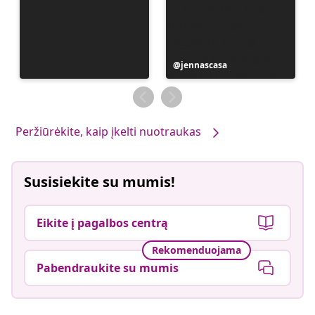
Įrašą
jennascasa
paskelbė
Peržiūrėkite, kaip įkelti nuotraukas
Susisiekite su mumis!
Eikite į pagalbos centrą
Rekomenduojama
Pabendraukite su mumis