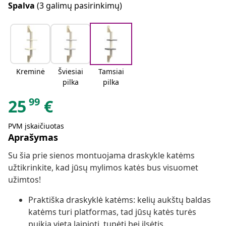
Spalva
(3 galimų pasirinkimų)
Kreminė
Šviesiai
Tamsiai
pilka
pilka
99
25
€
PVM įskaičiuotas
Aprašymas
Su šia prie sienos montuojama draskykle katėms
užtikrinkite, kad jūsų mylimos katės bus visuomet
užimtos!
Praktiška draskyklė katėms: kelių aukštų baldas
katėms turi platformas, tad jūsų katės turės
puikią vietą laipioti, tupėti bei ilsėtis.