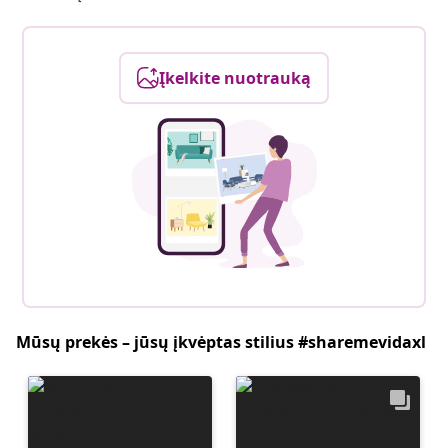
Įkelkite nuotrauką
Mūsų prekės – jūsų įkvėptas stilius #sharemevidaxl