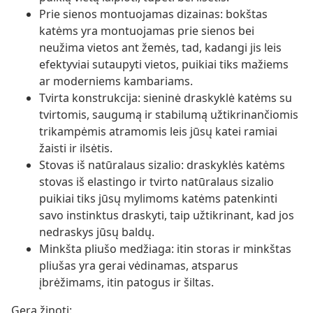
Prie sienos montuojamas dizainas: bokštas
katėms yra montuojamas prie sienos bei
neužima vietos ant žemės, tad, kadangi jis leis
efektyviai sutaupyti vietos, puikiai tiks mažiems
ar moderniems kambariams.
Tvirta konstrukcija: sieninė draskyklė katėms su
tvirtomis, saugumą ir stabilumą užtikrinančiomis
trikampėmis atramomis leis jūsų katei ramiai
žaisti ir ilsėtis.
Stovas iš natūralaus sizalio: draskyklės katėms
stovas iš elastingo ir tvirto natūralaus sizalio
puikiai tiks jūsų mylimoms katėms patenkinti
savo instinktus draskyti, taip užtikrinant, kad jos
nedraskys jūsų baldų.
Minkšta pliušo medžiaga: itin storas ir minkštas
pliušas yra gerai vėdinamas, atsparus
įbrėžimams, itin patogus ir šiltas.
Gera žinoti: