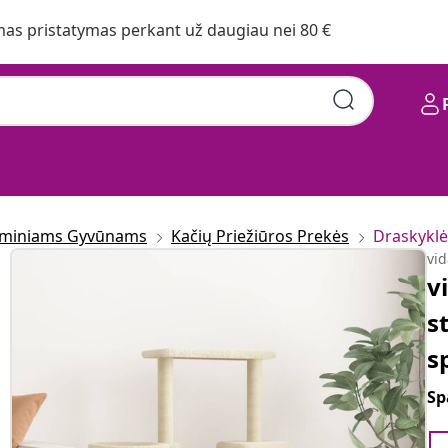
s pristatymas perkant už daugiau nei 80 €
aminiams Gyvūnams
Kačių Priežiūros Prekės
Draskykl
vi
v
s
s
Sp