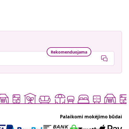
1
ė
Rekomenduojama
Palaikomi mokėjimo būdai