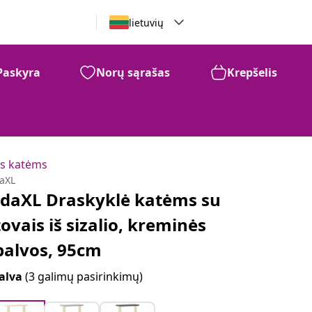
lietuvių
Paskyra
Norų sąrašas
Krepšelis
ės katėms
daXL
idaXL Draskyklė katėms su
tovais iš sizalio, kreminės
palvos, 95cm
alva
(3 galimų pasirinkimų)