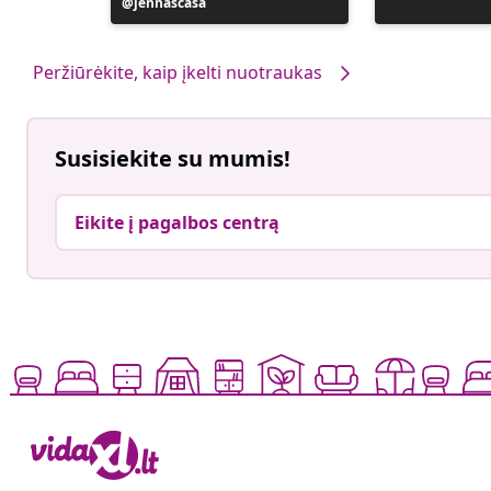
pond
Įrašą
jennascasa
paskelbė
Peržiūrėkite, kaip įkelti nuotraukas
Susisiekite su mumis!
Eikite į pagalbos centrą