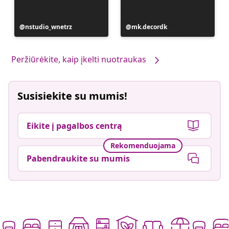
Įrašą
nstudio_wnetrz
Įrašą
mk.decordk
paskelbė
paskelbė
Peržiūrėkite, kaip įkelti nuotraukas
Susisiekite su mumis!
Eikite į pagalbos centrą
Rekomenduojama
Pabendraukite su mumis