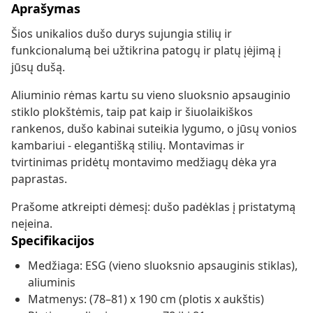
Aprašymas
Šios unikalios dušo durys sujungia stilių ir
funkcionalumą bei užtikrina patogų ir platų įėjimą į
jūsų dušą.
Aliuminio rėmas kartu su vieno sluoksnio apsauginio
stiklo plokštėmis, taip pat kaip ir šiuolaikiškos
rankenos, dušo kabinai suteikia lygumo, o jūsų vonios
kambariui - elegantišką stilių. Montavimas ir
tvirtinimas pridėtų montavimo medžiagų dėka yra
paprastas.
Prašome atkreipti dėmesį: dušo padėklas į pristatymą
neįeina.
Specifikacijos
Medžiaga: ESG (vieno sluoksnio apsauginis stiklas),
aliuminis
Matmenys: (78–81) x 190 cm (plotis x aukštis)