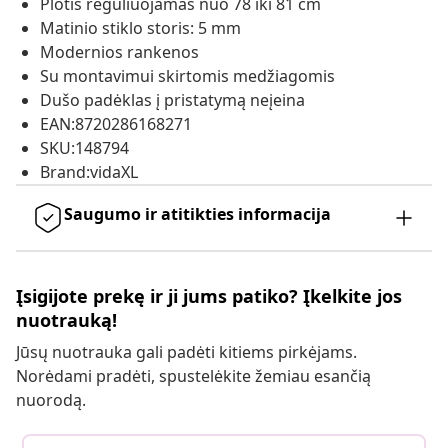
Plotis reguliuojamas nuo 78 iki 81 cm
Matinio stiklo storis: 5 mm
Modernios rankenos
Su montavimui skirtomis medžiagomis
Dušo padėklas į pristatymą neįeina
EAN:8720286168271
SKU:148794
Brand:vidaXL
Saugumo ir atitikties informacija
Įsigijote prekę ir ji jums patiko? Įkelkite jos
nuotrauką!
Jūsų nuotrauka gali padėti kitiems pirkėjams.
Norėdami pradėti, spustelėkite žemiau esančią
nuorodą.