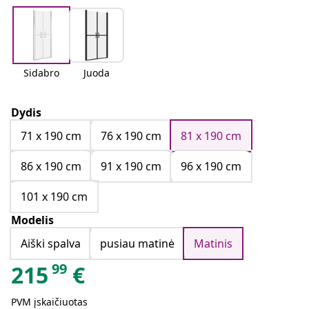
Sidabro
Juoda
Dydis
71 x 190 cm
76 x 190 cm
81 x 190 cm
86 x 190 cm
91 x 190 cm
96 x 190 cm
101 x 190 cm
Modelis
Aiški spalva
pusiau matinė
Matinis
99
215
€
PVM įskaičiuotas