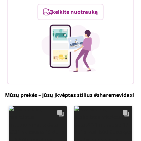
Įkelkite nuotrauką
Mūsų prekės – jūsų įkvėptas stilius #sharemevidaxl