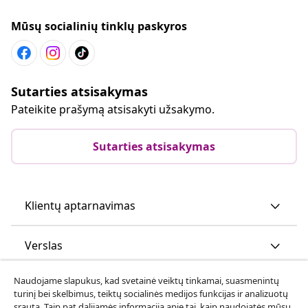
Mūsų socialinių tinklų paskyros
Sutarties atsisakymas
Pateikite prašymą atsisakyti užsakymo.
Sutarties atsisakymas
Klientų aptarnavimas
Verslas
Naudojame slapukus, kad svetainė veiktų tinkamai, suasmenintų
vidaXL
turinį bei skelbimus, teiktų socialinės medijos funkcijas ir analizuotų
srautą. Taip pat dalijamės informacija apie tai, kaip naudojatės mūsų