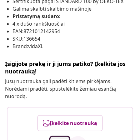
Sertifikuota pagal STANDARD 100 by OEKO-TEX
Galima skalbti skalbimo mašinoje
Pristatymą sudaro:
4 x dušo rankšluosčiai
EAN:8721012142954
SKU:136654
Brand:vidaXL
Įsigijote prekę ir ji jums patiko? Įkelkite jos
nuotrauką!
Jūsų nuotrauka gali padėti kitiems pirkėjams.
Norėdami pradėti, spustelėkite žemiau esančią
nuorodą.
Įkelkite nuotrauką