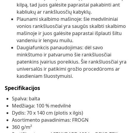
kilpą, tad juos galėsite paprastai pakabinti ant
kabliukų ar rankšluosčių kabyklų.
Plaunami skalbimo mašinoje: šie medvilniniai
vonios rankšluosčiai yra saugūs skalbti skalbimo
mašinoje ir juos galėsite paprastai išplauti šiltu
vandeniu ir lengvu muilu.
Daugiafunkcis panaudojimas: dėl savo
minkštumo ir patvarumo šie rankšluosčiai
patenkins įvairius poreikius. Šie rankšluosčiai yra
universalūs ir patikimi grožio procedūroms ar
kasdieniam šluostymuisi.
Specifikacijos
Spalva: balta
Medžiaga: 100 % medvilnė
Dydis: 70 x 140 cm (plotis x ilgis)
Asortimento pavadinimas: FROGN
360 g/m²