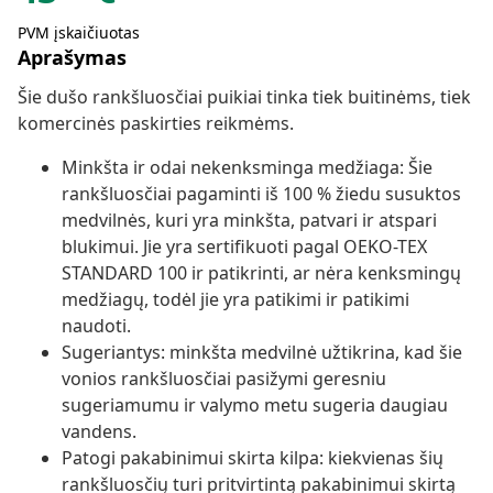
PVM įskaičiuotas
Aprašymas
Šie dušo rankšluosčiai puikiai tinka tiek buitinėms, tiek
komercinės paskirties reikmėms.
Minkšta ir odai nekenksminga medžiaga: Šie
rankšluosčiai pagaminti iš 100 % žiedu susuktos
medvilnės, kuri yra minkšta, patvari ir atspari
blukimui. Jie yra sertifikuoti pagal OEKO-TEX
STANDARD 100 ir patikrinti, ar nėra kenksmingų
medžiagų, todėl jie yra patikimi ir patikimi
naudoti.
Sugeriantys: minkšta medvilnė užtikrina, kad šie
vonios rankšluosčiai pasižymi geresniu
sugeriamumu ir valymo metu sugeria daugiau
vandens.
Patogi pakabinimui skirta kilpa: kiekvienas šių
rankšluosčių turi pritvirtintą pakabinimui skirtą