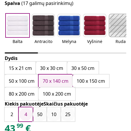
Spalva
(17 galimų pasirinkimų)
Balta
Antracito
Mėlyna
Vyšninė
Ruda
Dydis
15 x 21 cm
30 x 30 cm
30 x 50 cm
50 x 100 cm
70 x 140 cm
100 x 150 cm
80 x 200 cm
100 x 200 cm
Kiekis pakuotėjeSkaičius pakuotėje
2
4
50
10
25
99
43
€