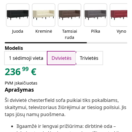
Juoda
Kreminė
Tamsiai
Pilka
Vyno
ruda
Modelis
1 sėdimoji vieta
Dvivietės
Trivietės
99
236
€
PVM įskaičiuotas
Aprašymas
Ši dvivietė chesterfield sofa puikiai tiks pokalbiams,
skaitymui, televizoriaus žiūrėjimui ar tiesiog poilsiui. Jis
taps jūsų namų puošmena.
Ilgaamžė ir lengvai prižiūrima: dirbtinė oda –