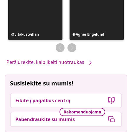
Įrašą
vitakustvillan
Įrašą
Agner Engelund
paskelbė
paskelbė
Peržiūrėkite, kaip įkelti nuotraukas
Susisiekite su mumis!
Eikite į pagalbos centrą
Rekomenduojama
Pabendraukite su mumis