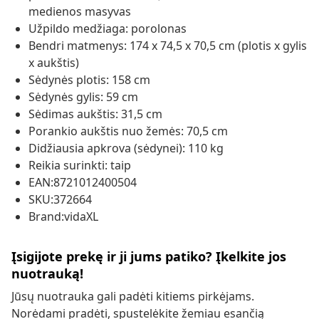
medienos masyvas
Užpildo medžiaga: porolonas
Bendri matmenys: 174 x 74,5 x 70,5 cm (plotis x gylis
x aukštis)
Sėdynės plotis: 158 cm
Sėdynės gylis: 59 cm
Sėdimas aukštis: 31,5 cm
Porankio aukštis nuo žemės: 70,5 cm
Didžiausia apkrova (sėdynei): 110 kg
Reikia surinkti: taip
EAN:8721012400504
SKU:372664
Brand:vidaXL
Įsigijote prekę ir ji jums patiko? Įkelkite jos
nuotrauką!
Jūsų nuotrauka gali padėti kitiems pirkėjams.
Norėdami pradėti, spustelėkite žemiau esančią