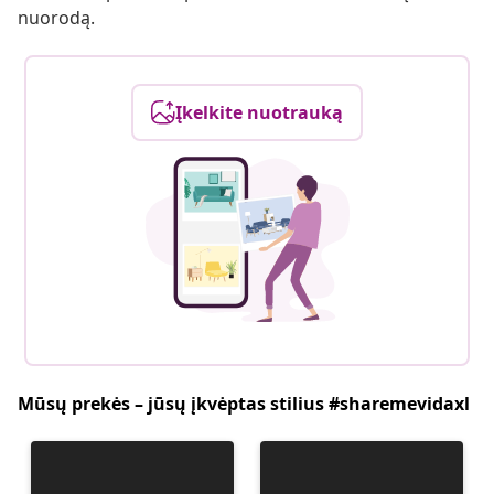
nuorodą.
Įkelkite nuotrauką
Mūsų prekės – jūsų įkvėptas stilius #sharemevidaxl