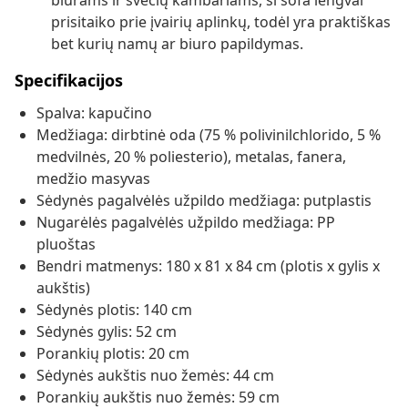
biurams ir svečių kambariams, ši sofa lengvai
prisitaiko prie įvairių aplinkų, todėl yra praktiškas
bet kurių namų ar biuro papildymas.
Specifikacijos
Spalva: kapučino
Medžiaga: dirbtinė oda (75 % polivinilchlorido, 5 %
medvilnės, 20 % poliesterio), metalas, fanera,
medžio masyvas
Sėdynės pagalvėlės užpildo medžiaga: putplastis
Nugarėlės pagalvėlės užpildo medžiaga: PP
pluoštas
Bendri matmenys: 180 x 81 x 84 cm (plotis x gylis x
aukštis)
Sėdynės plotis: 140 cm
Sėdynės gylis: 52 cm
Porankių plotis: 20 cm
Sėdynės aukštis nuo žemės: 44 cm
Porankių aukštis nuo žemės: 59 cm