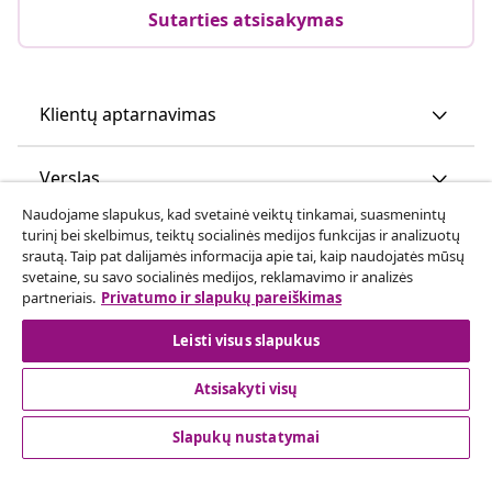
Sutarties atsisakymas
Klientų aptarnavimas
Verslas
Naudojame slapukus, kad svetainė veiktų tinkamai, suasmenintų
turinį bei skelbimus, teiktų socialinės medijos funkcijas ir analizuotų
vidaXL
srautą. Taip pat dalijamės informacija apie tai, kaip naudojatės mūsų
svetaine, su savo socialinės medijos, reklamavimo ir analizės
partneriais.
Privatumo ir slapukų pareiškimas
Atraskite daugiau
Leisti visus slapukus
Atsisakyti visų
Slapukų nustatymai
© 2008-2026 vidaXL www.vidaxl.lt yra vidaXL Marketplace