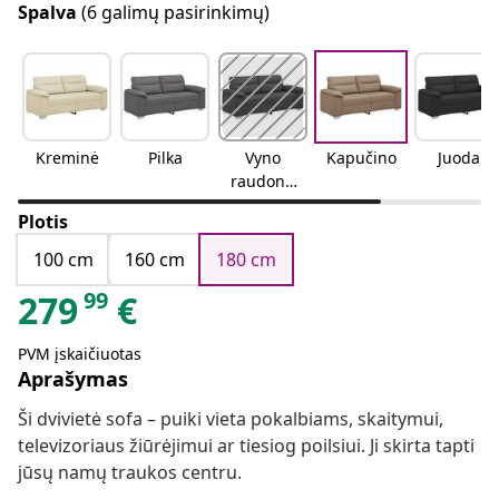
Spalva
(6 galimų pasirinkimų)
Kreminė
Pilka
Vyno
Kapučino
Juoda
raudonu
mo
Plotis
100 cm
160 cm
180 cm
99
279
€
PVM įskaičiuotas
Aprašymas
Ši dvivietė sofa – puiki vieta pokalbiams, skaitymui,
televizoriaus žiūrėjimui ar tiesiog poilsiui. Ji skirta tapti
jūsų namų traukos centru.