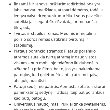
Ilgaamžė ir lengvai prižiūrima: dirbtinė oda yra
labai patvari medžiaga, atspari dėmėms, todėl ją
lengva valyti drėgnu skudurėliu. Lygus paviršius
suteikia jai elegantišką išvaizdą, primenančią
tikrą odą.
Tvirtas ir stabilus rėmas: Medinis ir metalinis
poilsio sofos rėmas užtikrina tvirtumą ir
stabilumą.
Plataus porankio atramos: Plataus porankio
atramos suteikia tvirtą atramą ir daug vietos
viskam – nuo mobiliojo telefono iki dubenėlio
užkandžių prie filmo, be to, jos yra pakankamai
patogios, kad galėtumėte ant jų atremti galvą
atsigulę nusnūsti.
Patogi sėdėjimo patirtis: Apmušta sofa turi storai
paminkštintą sėdynę ir atlošą, taip pat porankius,
kad būtų patogu.
Universalus naudojimas: Puikiai tinka svetainėms,