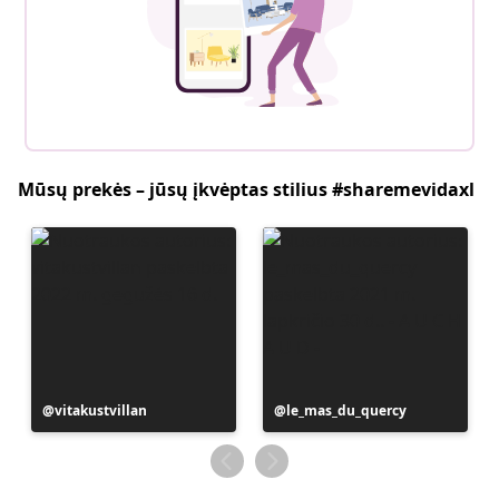
Mūsų prekės – jūsų įkvėptas stilius #sharemevidaxl
Įrašą
vitakustvillan
Įrašą
le_mas_du_quercy
paskelbė
paskelbė