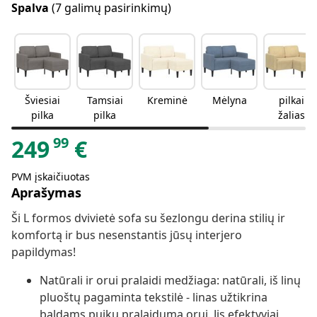
Spalva
(7 galimų pasirinkimų)
Šviesiai
Tamsiai
Kreminė
Mėlyna
pilkai
pilka
pilka
žalias
99
249
€
PVM įskaičiuotas
Aprašymas
Ši L formos dvivietė sofa su šezlongu derina stilių ir
komfortą ir bus nesenstantis jūsų interjero
papildymas!
Natūrali ir orui pralaidi medžiaga: natūrali, iš linų
pluoštų pagaminta tekstilė - linas užtikrina
baldams puikų pralaidumą orui. Jis efektyviai