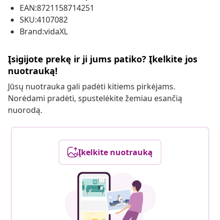
EAN:8721158714251
SKU:4107082
Brand:vidaXL
Įsigijote prekę ir ji jums patiko? Įkelkite jos
nuotrauką!
Jūsų nuotrauka gali padėti kitiems pirkėjams.
Norėdami pradėti, spustelėkite žemiau esančią
nuorodą.
Įkelkite nuotrauką