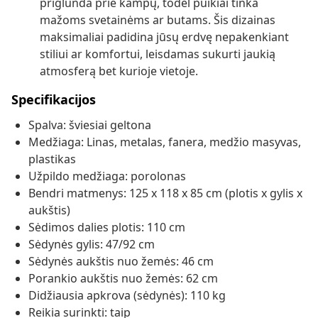
priglunda prie kampų, todėl puikiai tinka
mažoms svetainėms ar butams. Šis dizainas
maksimaliai padidina jūsų erdvę nepakenkiant
stiliui ar komfortui, leisdamas sukurti jaukią
atmosferą bet kurioje vietoje.
Specifikacijos
Spalva: šviesiai geltona
Medžiaga: Linas, metalas, fanera, medžio masyvas,
plastikas
Užpildo medžiaga: porolonas
Bendri matmenys: 125 x 118 x 85 cm (plotis x gylis x
aukštis)
Sėdimos dalies plotis: 110 cm
Sėdynės gylis: 47/92 cm
Sėdynės aukštis nuo žemės: 46 cm
Porankio aukštis nuo žemės: 62 cm
Didžiausia apkrova (sėdynės): 110 kg
Reikia surinkti: taip