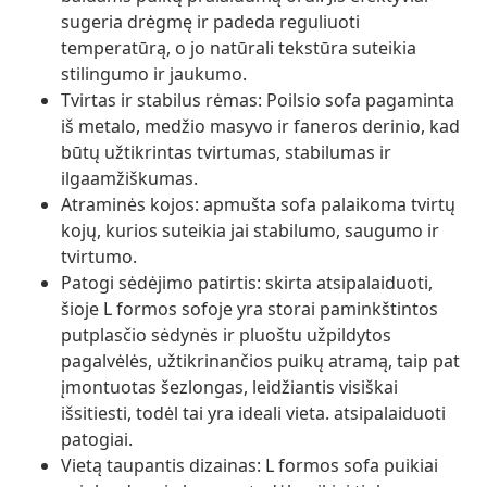
sugeria drėgmę ir padeda reguliuoti
temperatūrą, o jo natūrali tekstūra suteikia
stilingumo ir jaukumo.
Tvirtas ir stabilus rėmas: Poilsio sofa pagaminta
iš metalo, medžio masyvo ir faneros derinio, kad
būtų užtikrintas tvirtumas, stabilumas ir
ilgaamžiškumas.
Atraminės kojos: apmušta sofa palaikoma tvirtų
kojų, kurios suteikia jai stabilumo, saugumo ir
tvirtumo.
Patogi sėdėjimo patirtis: skirta atsipalaiduoti,
šioje L formos sofoje yra storai paminkštintos
putplasčio sėdynės ir pluoštu užpildytos
pagalvėlės, užtikrinančios puikų atramą, taip pat
įmontuotas šezlongas, leidžiantis visiškai
išsitiesti, todėl tai yra ideali vieta. atsipalaiduoti
patogiai.
Vietą taupantis dizainas: L formos sofa puikiai