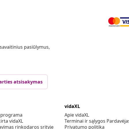
 savaitinius pasiūlymus,
arties atsisakymas
vidaXL
s programa
Apie vidaXL
irta vidaXL
Terminai ir sąlygos Pardavėja
vimas rinkodaros srityje
Privatumo politika