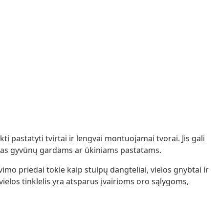
ti pastatyti tvirtai ir lengvai montuojamai tvorai. Jis gali
jeras gyvūnų gardams ar ūkiniams pastatams.
mo priedai tokie kaip stulpų dangteliai, vielos gnybtai ir
vielos tinklelis yra atsparus įvairioms oro sąlygoms,