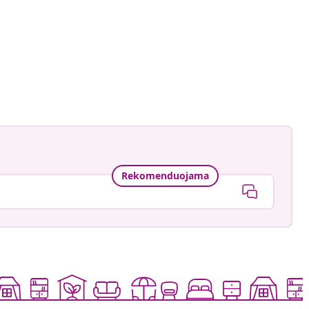
an-Pierre
ė
Rekomenduojama