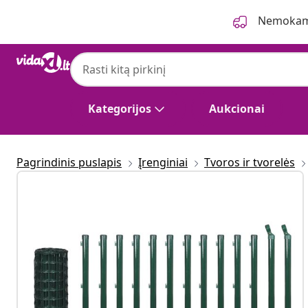
Ankstesnis
Kitas
Nemokama
Kategorijos
Aukcionai
Pagrindinis puslapis
Įrenginiai
Tvoros ir tvorelės