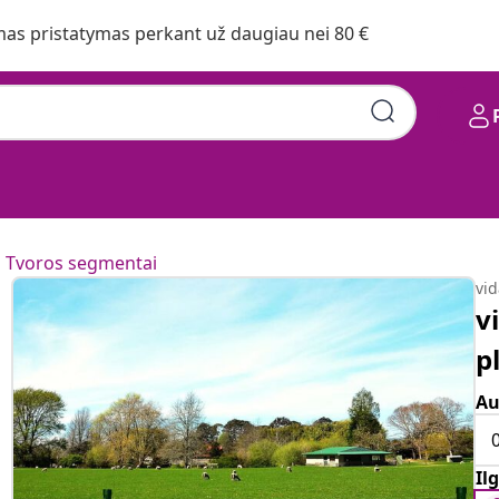
s pristatymas perkant už daugiau nei 80 €
Tvoros segmentai
vi
v
p
Au
Ilg