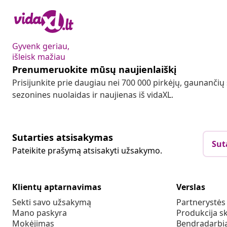
Gyvenk geriau,
išleisk mažiau
Prenumeruokite mūsų naujienlaiškį
Prisijunkite prie daugiau nei 700 000 pirkėjų, gaunančių
sezonines nuolaidas ir naujienas iš vidaXL.
Sutarties atsisakymas
Sut
Pateikite prašymą atsisakyti užsakymo.
Klientų aptarnavimas
Verslas
Sekti savo užsakymą
Partnerystė
Mano paskyra
Produkcija sk
Mokėjimas
Bendradarbia