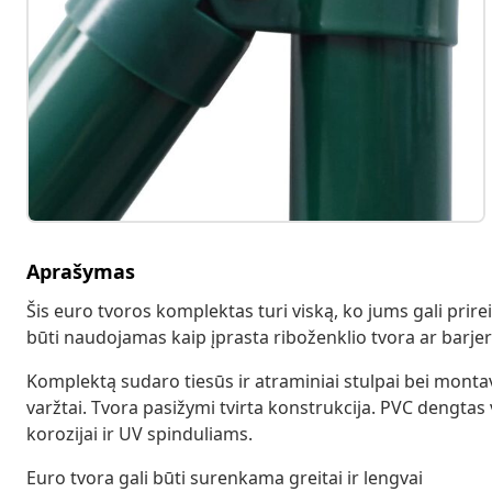
Aprašymas
Šis euro tvoros komplektas turi viską, ko jums gali prireik
būti naudojamas kaip įprasta riboženklio tvora ar bar
Komplektą sudaro tiesūs ir atraminiai stulpai bei montavi
varžtai. Tvora pasižymi tvirta konstrukcija. PVC dengtas 
korozijai ir UV spinduliams.
Euro tvora gali būti surenkama greitai ir lengvai