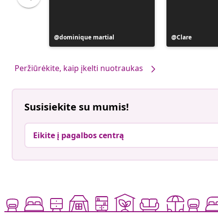
Įrašą
dominique martial
Įrašą
Clare
paskelbė
paskelbė
Peržiūrėkite, kaip įkelti nuotraukas
Susisiekite su mumis!
Eikite į pagalbos centrą