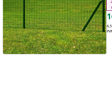
1
6,5
PVM