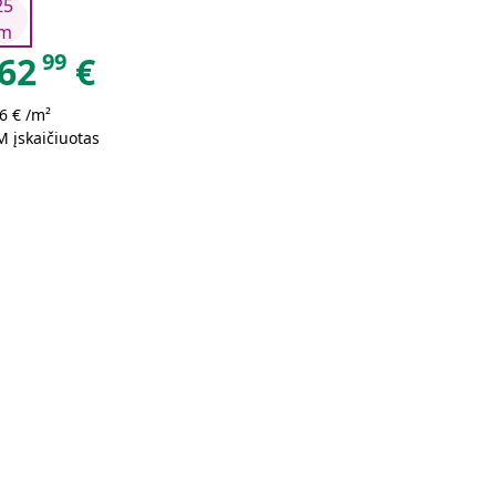
25
m
99
62
€
6 € /m²
 įskaičiuotas