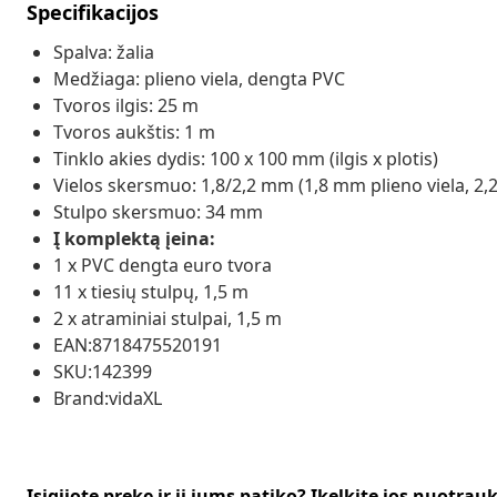
Specifikacijos
Spalva: žalia
Medžiaga: plieno viela, dengta PVC
Tvoros ilgis: 25 m
Tvoros aukštis: 1 m
Tinklo akies dydis: 100 x 100 mm (ilgis x plotis)
Vielos skersmuo: 1,8/2,2 mm (1,8 mm plieno viela, 2
Stulpo skersmuo: 34 mm
Į komplektą įeina:
1 x PVC dengta euro tvora
11 x tiesių stulpų, 1,5 m
2 x atraminiai stulpai, 1,5 m
EAN:8718475520191
SKU:142399
Brand:vidaXL
Įsigijote prekę ir ji jums patiko? Įkelkite jos nuotrau