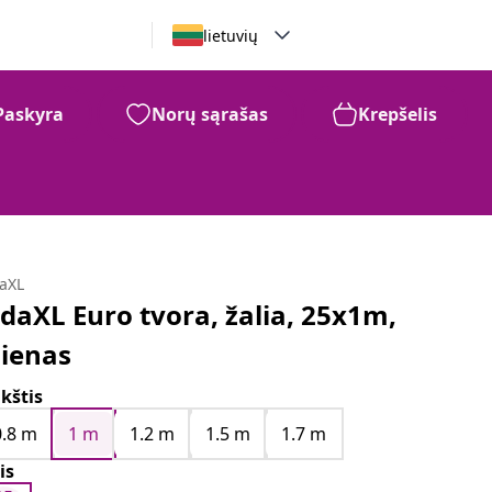
lietuvių
Paskyra
Norų sąrašas
Krepšelis
daXL
idaXL Euro tvora, žalia, 25x1m,
lienas
kštis
0.8 m
1 m
1.2 m
1.5 m
1.7 m
is