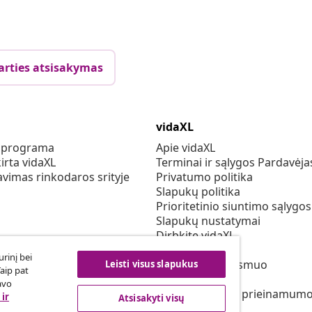
arties atsisakymas
vidaXL
s programa
Apie vidaXL
irta vidaXL
Terminai ir sąlygos Pardavėja
vimas rinkodaros srityje
Privatumo politika
Slapukų politika
Prioritetinio siuntimo sąlygos
Slapukų nustatymai
Dirbkite vidaXL
Saugumo
rinį bei
ES atsakingas asmuo
Leisti visus slapukus
Taip pat
EPR politiką
avo
Pareiškimas dėl prieinamum
ir
Atsisakyti visų