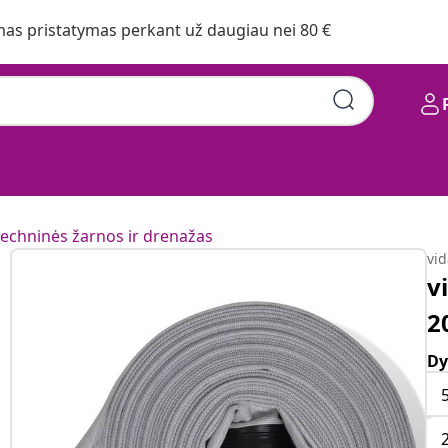
s pristatymas perkant už daugiau nei 80 €
echninės žarnos ir drenažas
vi
v
2
Dy