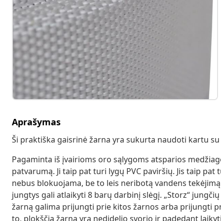
Aprašymas
Ši praktiška gaisrinė žarna yra sukurta naudoti kartu su
Pagaminta iš įvairioms oro sąlygoms atsparios medžiagos
patvarumą. Ji taip pat turi lygų PVC paviršių. Jis taip pat
nebus blokuojama, be to leis neribotą vandens tekėjimą. P
jungtys gali atlaikyti 8 barų darbinį slėgį. „Storz“ jungči
žarną galima prijungti prie kitos žarnos arba prijungti 
to, plokščia žarna yra nedidelio svorio ir padedant laikyti