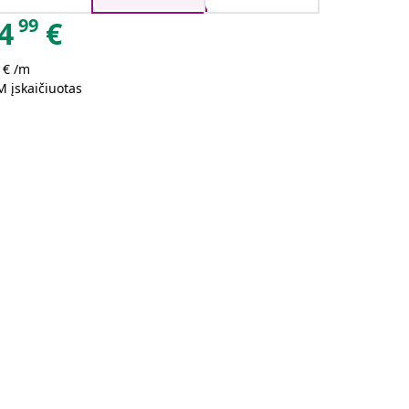
99
4
€
 € /m
 įskaičiuotas