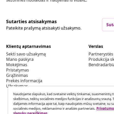
Sutarties atsisakymas
Sut
Pateikite prašymą atsisakyti užsakymo.
Klientų aptarnavimas
Verslas
Sekti savo užsakymą
Partnerystė
Mano paskyra
Produkcija sk
Mokėjimas
Bendradarbia
Pristatymas
Grąžinimas
Prekės informacija
Užsakymas
Naudojame slapukus, kad svetainė veiktų tinkamai, suasmenintų tu
skelbimus, teiktų socialinės medijos funkcijas ir analizuotų srautą. 
dalijamės informacija apie tai, kaip naudojatės mūsų svetaine, su s
socialinės medijos, reklamavimo ir analizės partneriais.
Privatumo 
slapukų pareiškimas