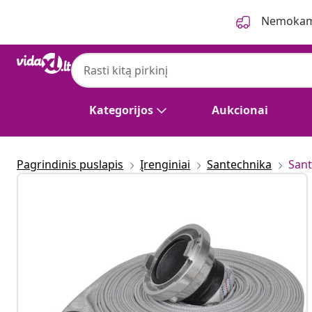
Ankstesnis
Kitas
Nemokama
Kategorijos
Aukcionai
Pagrindinis puslapis
Įrenginiai
Santechnika
Sant