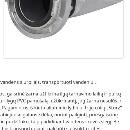
 vandens siurbliais, transportuoti vandeniui.
, gaisrinė žarna užtikrina ilgą tarnavimo laiką ir puikų
 turi lygų PVC pamušalą, užtikrinantį, jog žarna nesulūš ir
agamintos iš kieto aliuminio lydinio, trijų colių „Storz“
ų abiejuose galuose dėka, norint pailginti, priešgaisrinę
prie purkštuko, taip padidinant vandens srovės slėgį. Be
 bei transportuojant, gali būti susisukta į rites.