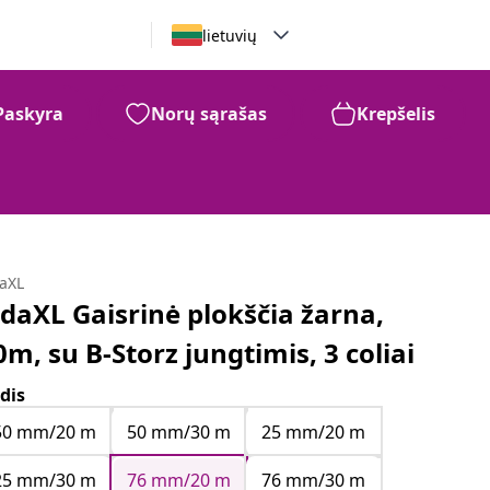
lietuvių
Paskyra
Norų sąrašas
Krepšelis
daXL
idaXL Gaisrinė plokščia žarna,
0m, su B-Storz jungtimis, 3 coliai
dis
50 mm/20 m
50 mm/30 m
25 mm/20 m
25 mm/30 m
76 mm/20 m
76 mm/30 m