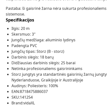
Pastaba: ši gaisrinė žarna nėra sukurta profesionaliems
sistemose.
Specifikacijos
Ilgis: 20 m
Skersmuo: 3"
Jungčių medžiaga: aliuminio lydinys
Padengta PVC
Jungčių tipas: Storz (B - storz)
Darbinis slėgis: 18 barų
Didžiausias darbinis slėgis: 25 barai
Netinka profesionaliems gaisrininkams
Storz jungtys yra standartinės gaisrinių žarnų jungtys: 
Nyderlanduose, Graikijoje ir Australijoje
Audinys: Poliesteris: 100%
EAN:8718475886037
SKU:141254
Brand:vidaXL