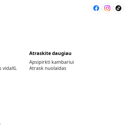
Atraskite daugiau
Apsipirkti kambariui
s vidaXL
Atrask nuolaidas
o