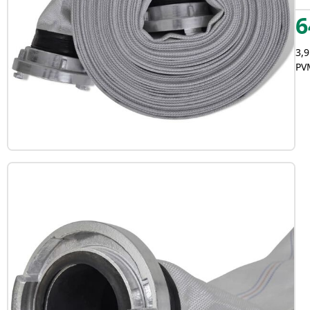
6
3,9
PVM