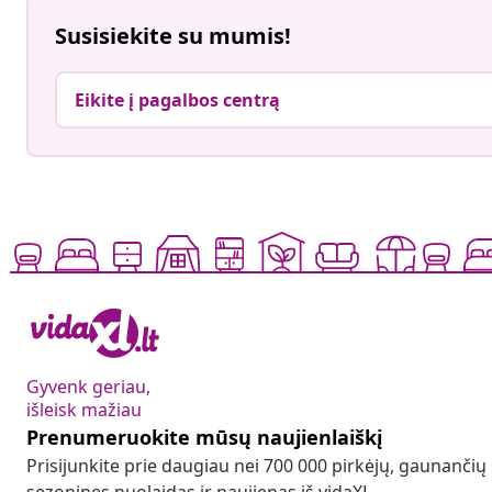
Susisiekite su mumis!
Eikite į pagalbos centrą
Gyvenk geriau,
išleisk mažiau
Prenumeruokite mūsų naujienlaiškį
Prisijunkite prie daugiau nei 700 000 pirkėjų, gaunančių
sezonines nuolaidas ir naujienas iš vidaXL.