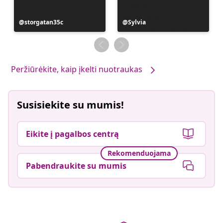
Įrašą
storgatan35c
Įrašą
Sylvia
paskelbė
paskelbė
Peržiūrėkite, kaip įkelti nuotraukas
Susisiekite su mumis!
Eikite į pagalbos centrą
Rekomenduojama
Pabendraukite su mumis