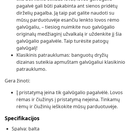
pagalvė gali būti pakabinta ant sienos pridėtų
dirželių pagalba. Ją taip pat galite naudoti su
mūsų parduotuvėje esančiu lenkto lovos rėmo
galvūgaliu, – tiesiog nuimkite nuo galvūgalio
originalų medžiaginį užvalkalą ir uždenkite jį šia
galvūgalio pagalvėle. Taip turėsite patogų
galvūgalį!
Klasikinis patrauklumas: banguotų dryžių
dizainas suteikia apmuštam galvūgaliui klasikinio
patrauklumo.
Gera žinoti:
Į pristatymą įeina tik galvūgalio pagalvėlė. Lovos
rėmas ir čiužinys į pristatymą neįeina. Tinkamų
rėmų ir čiužinių ieškokite mūsų parduotuvėje.
Specifikacijos
Spalva: balta