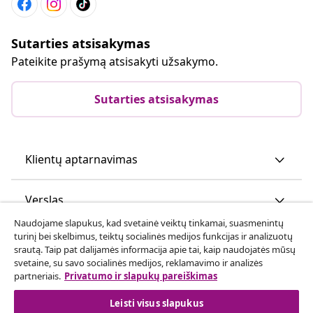
Sutarties atsisakymas
Pateikite prašymą atsisakyti užsakymo.
Sutarties atsisakymas
Klientų aptarnavimas
Verslas
Naudojame slapukus, kad svetainė veiktų tinkamai, suasmenintų
turinį bei skelbimus, teiktų socialinės medijos funkcijas ir analizuotų
vidaXL
srautą. Taip pat dalijamės informacija apie tai, kaip naudojatės mūsų
svetaine, su savo socialinės medijos, reklamavimo ir analizės
partneriais.
Privatumo ir slapukų pareiškimas
Atraskite daugiau
Leisti visus slapukus