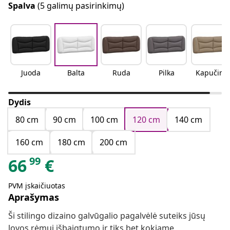
Spalva
(5 galimų pasirinkimų)
Juoda
Balta
Ruda
Pilka
Kapučino
Dydis
80 cm
90 cm
100 cm
120 cm
140 cm
160 cm
180 cm
200 cm
99
66
€
PVM įskaičiuotas
Aprašymas
Ši stilingo dizaino galvūgalio pagalvėlė suteiks jūsų
lovos rėmui išbaigtumo ir tiks bet kokiame