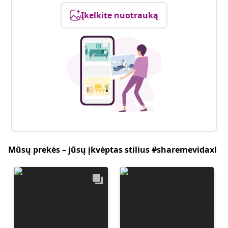
Įkelkite nuotrauką
Mūsų prekės – jūsų įkvėptas stilius #sharemevidaxl