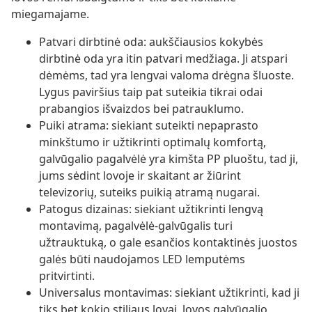
miegamajame.
Patvari dirbtinė oda: aukščiausios kokybės
dirbtinė oda yra itin patvari medžiaga. Ji atspari
dėmėms, tad yra lengvai valoma drėgna šluoste.
Lygus paviršius taip pat suteikia tikrai odai
prabangios išvaizdos bei patrauklumo.
Puiki atrama: siekiant suteikti nepaprasto
minkštumo ir užtikrinti optimalų komfortą,
galvūgalio pagalvėlė yra kimšta PP pluoštu, tad ji,
jums sėdint lovoje ir skaitant ar žiūrint
televizorių, suteiks puikią atramą nugarai.
Patogus dizainas: siekiant užtikrinti lengvą
montavimą, pagalvėlė-galvūgalis turi
užtrauktuką, o gale esančios kontaktinės juostos
galės būti naudojamos LED lemputėms
pritvirtinti.
Universalus montavimas: siekiant užtikrinti, kad ji
tiks bet kokio stiliaus lovai, lovos galvūgalio