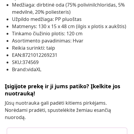
Medžiaga: dirbtinė oda (75% polivinilchloridas, 5%
medvilnė, 20% poliesteris)
Užpildo medžiaga: PP pluoštas
Matmenys: 130 x 15 x 48 cm (ilgis x plotis x aukštis)
Tinkamo čiužinio plotis: 120 cm
Asortimento pavadinimas: Hvar
Reikia surinkti: taip
EAN:8721012269231
SKU:374569
Brand:vidaXL
Įsigijote prekę ir ji jums patiko? Įkelkite jos
nuotrauką!
Jūsų nuotrauka gali padėti kitiems pirkėjams.
Norėdami pradėti, spustelėkite žemiau esančią
nuorodą.