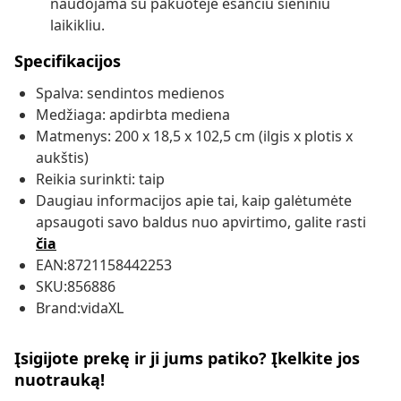
naudojama su pakuotėje esančiu sieniniu
laikikliu.
Specifikacijos
Spalva: sendintos medienos
Medžiaga: apdirbta mediena
Matmenys: 200 x 18,5 x 102,5 cm (ilgis x plotis x
aukštis)
Reikia surinkti: taip
Daugiau informacijos apie tai, kaip galėtumėte
apsaugoti savo baldus nuo apvirtimo, galite rasti
čia
EAN:8721158442253
SKU:856886
Brand:vidaXL
Įsigijote prekę ir ji jums patiko? Įkelkite jos
nuotrauką!