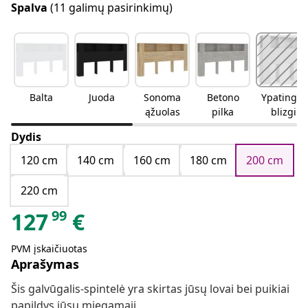
Spalva
(11 galimų pasirinkimų)
Balta
Juoda
Sonoma
Betono
Ypatingai
ąžuolas
pilka
blizgi
balta
Dydis
120 cm
140 cm
160 cm
180 cm
200 cm
220 cm
99
127
€
PVM įskaičiuotas
Aprašymas
Šis galvūgalis-spintelė yra skirtas jūsų lovai bei puikiai
papildys jūsų miegamąjį.