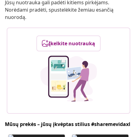
Jūsų nuotrauka gali padėti kitiems pirkėjams.
Norėdami pradėti, spustelėkite žemiau esančią
nuorodą.
Įkelkite nuotrauką
Mūsų prekės – jūsų įkvėptas stilius #sharemevidaxl