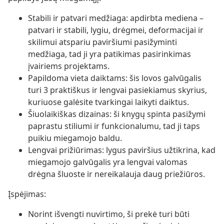
Stabili ir patvari medžiaga: apdirbta mediena –
patvari ir stabili, lygiu, drėgmei, deformacijai ir
skilimui atspariu paviršiumi pasižyminti
medžiaga, tad ji yra patikimas pasirinkimas
įvairiems projektams.
Papildoma vieta daiktams: šis lovos galvūgalis
turi 3 praktiškus ir lengvai pasiekiamus skyrius,
kuriuose galėsite tvarkingai laikyti daiktus.
Šiuolaikiškas dizainas: ši knygų spinta pasižymi
paprastu stiliumi ir funkcionalumu, tad ji taps
puikiu miegamojo baldu.
Lengvai prižiūrimas: lygus paviršius užtikrina, kad
miegamojo galvūgalis yra lengvai valomas
drėgna šluoste ir nereikalauja daug priežiūros.
Įspėjimas:
Norint išvengti nuvirtimo, ši prekė turi būti