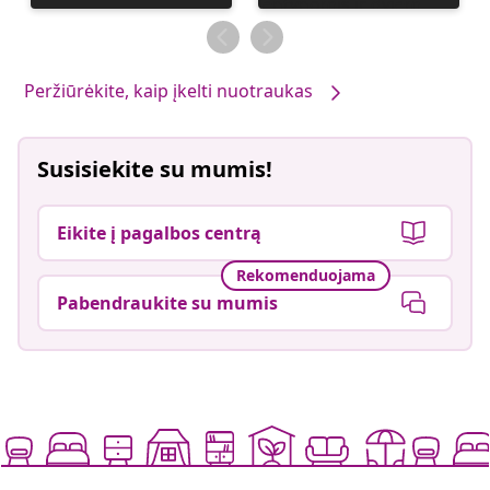
paskelbė
paskelbė
Peržiūrėkite, kaip įkelti nuotraukas
Susisiekite su mumis!
Eikite į pagalbos centrą
Rekomenduojama
Pabendraukite su mumis