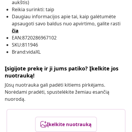
aukštis)
Reikia surinkti: taip
Daugiau informacijos apie tai, kaip galėtumėte
apsaugoti savo baldus nuo apvirtimo, galite rasti
čia
EAN:8720286967102
SKU:811946
Brand:vidaXL
Įsigijote prekę ir ji jums patiko? Įkelkite jos
nuotrauką!
Jūsų nuotrauka gali padėti kitiems pirkėjams.
Norėdami pradėti, spustelėkite žemiau esančią
nuorodą.
Įkelkite nuotrauką