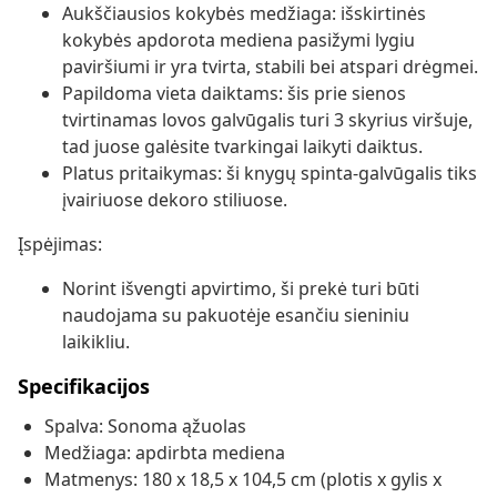
Aukščiausios kokybės medžiaga: išskirtinės
kokybės apdorota mediena pasižymi lygiu
paviršiumi ir yra tvirta, stabili bei atspari drėgmei.
Papildoma vieta daiktams: šis prie sienos
tvirtinamas lovos galvūgalis turi 3 skyrius viršuje,
tad juose galėsite tvarkingai laikyti daiktus.
Platus pritaikymas: ši knygų spinta-galvūgalis tiks
įvairiuose dekoro stiliuose.
Įspėjimas:
Norint išvengti apvirtimo, ši prekė turi būti
naudojama su pakuotėje esančiu sieniniu
laikikliu.
Specifikacijos
Spalva: Sonoma ąžuolas
Medžiaga: apdirbta mediena
Matmenys: 180 x 18,5 x 104,5 cm (plotis x gylis x