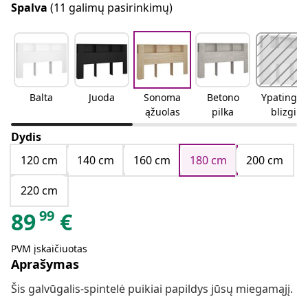
Spalva
(11 galimų pasirinkimų)
Balta
Juoda
Sonoma
Betono
Ypatingai
ąžuolas
pilka
blizgi
balta
Dydis
120 cm
140 cm
160 cm
180 cm
200 cm
220 cm
99
89
€
PVM įskaičiuotas
Aprašymas
Šis galvūgalis-spintelė puikiai papildys jūsų miegamąjį.