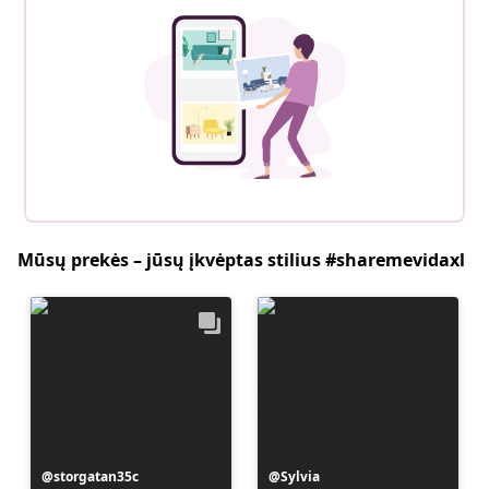
Mūsų prekės – jūsų įkvėptas stilius #sharemevidaxl
Įrašą
storgatan35c
Įrašą
Sylvia