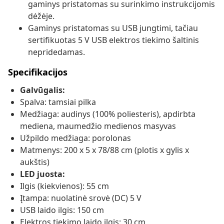
gaminys pristatomas su surinkimo instrukcijomis
dėžėje.
Gaminys pristatomas su USB jungtimi, tačiau
sertifikuotas 5 V USB elektros tiekimo šaltinis
nepridedamas.
Specifikacijos
Galvūgalis:
Spalva: tamsiai pilka
Medžiaga: audinys (100% poliesteris), apdirbta
mediena, maumedžio medienos masyvas
Užpildo medžiaga: porolonas
Matmenys: 200 x 5 x 78/88 cm (plotis x gylis x
aukštis)
LED juosta:
Ilgis (kiekvienos): 55 cm
Įtampa: nuolatinė srovė (DC) 5 V
USB laido ilgis: 150 cm
Elektros tiekimo laido ilgis: 30 cm