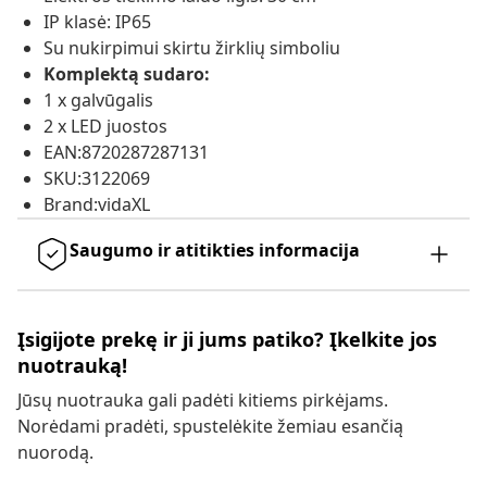
IP klasė: IP65
Su nukirpimui skirtu žirklių simboliu
Komplektą sudaro:
1 x galvūgalis
2 x LED juostos
EAN:8720287287131
SKU:3122069
Brand:vidaXL
Saugumo ir atitikties informacija
Įsigijote prekę ir ji jums patiko? Įkelkite jos
nuotrauką!
Jūsų nuotrauka gali padėti kitiems pirkėjams.
Norėdami pradėti, spustelėkite žemiau esančią
nuorodą.