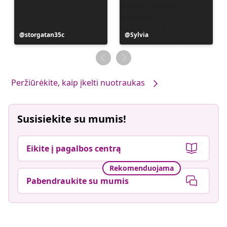
Įrašą
storgatan35c
Įrašą
Sylvia
paskelbė
paskelbė
Peržiūrėkite, kaip įkelti nuotraukas
Susisiekite su mumis!
Eikite į pagalbos centrą
Rekomenduojama
Pabendraukite su mumis