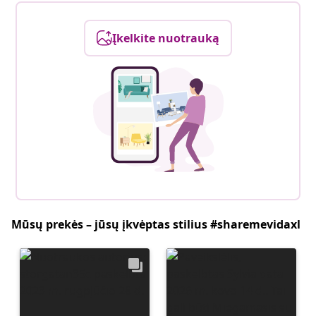
Įkelkite nuotrauką
Mūsų prekės – jūsų įkvėptas stilius #sharemevidaxl