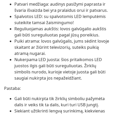
Patvari medžiaga: audinys pasižymi paprasta ir
švaria išvaizda bei yra pralaidus orui ir patvarus.
Spalvotos LED: su spalvotomis LED lemputėmis
suteikite tamsai žaismingumo!
Reguliuojamas aukštis: lovos galvūgalio aukštis
gali būti sureguliuotas pagal jūsų poreikius.
Puiki atrama: lovos galvūgalis, jums sėdint lovoje
skaitant ar žiūrint televizorių, suteiks puikią
atramą nugarai.
Nukerpama LED juosta: šios pritaikomos LED
juostos ilgis gali būti sureguliuotas. Žirklių
simbolis nurodo, kurioje vietoje juosta gali būti
saugiai nukirpta jos nepažeidžiant.
Pastaba:
Gali būti nukirpta tik žirklių simboliu pažymėta
dalis ir veiks tik ta dalis, kuri turi USB jungtį.
Siekiant užtikrinti lengvą surinkimą, kiekvienas