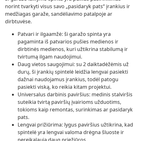
norint tvarkyti visus savo „pasidaryk pats“ įrankius ir
medžiagas garaže, sandėliavimo patalpoje ar
dirbtuvėse.
Patvari ir ilgaamžė: ši garažo spinta yra
pagaminta iš patvarios pušies medienos ir
dirbtinės medienos, kuri užtikrina stabilumą ir
tvirtumą ilgam naudojimui.
Daug vietos saugojimui: su 2 daiktadėžėmis už
durų, ši įrankių spintelė leidžia lengvai pasiekti
dažnai naudojamus įrankius, todėl patogu
pasiekti viską, ko reikia kitam projektui.
Universalus darbinis paviršius: medinis stalviršis
suteikia tvirtą paviršių įvairioms užduotims,
tokioms kaip remontas, surinkimas ar pasidaryk
pats.
Lengvai prižiūrima: lygus paviršius užtikrina, kad
spintelė yra lengvai valoma drėgna šluoste ir
nereikalauja daug priežiūros.