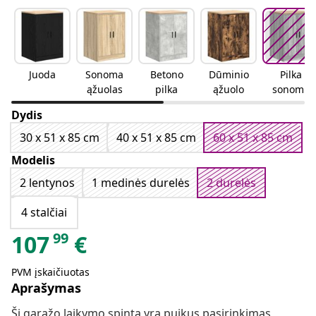
Juoda
Sonoma
Betono
Dūminio
Pilka
ąžuolas
pilka
ąžuolo
sonoma
ąžuolo
Dydis
30 x 51 x 85 cm
40 x 51 x 85 cm
60 x 51 x 85 cm
Modelis
2 lentynos
1 medinės durelės
2 durelės
4 stalčiai
99
107
€
PVM įskaičiuotas
Aprašymas
Ši garažo laikymo spinta yra puikus pasirinkimas