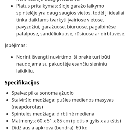
Platus pritaikymas: šioje garažo laikymo
spintelėje yra daug saugios vietos, todėl ji idealiai
tinka daiktams tvarkyti įvairiose vietose,
pavyzdžiui, garažuose, biuruose, pagalbinėse
patalpose, sandėliukuose, rūsiuose ar dirbtuvėse.
Įspėjimas:
Norint išvengti nuvirtimo, ši prekė turi būti
naudojama su pakuotėje esančiu sieniniu
laikikliu.
Specifikacijos
Spalva: pilka sonoma ąžuolo
Stalviršio medžiaga: pušies medienos masyvas
(neapdorotas)
Spintelės medžiaga: dirbtinė mediena
Matmenys: 60 x 51 x 85 cm (plotis x gylis x aukštis)
Didžiausia apkrova (bendra): 60 kg