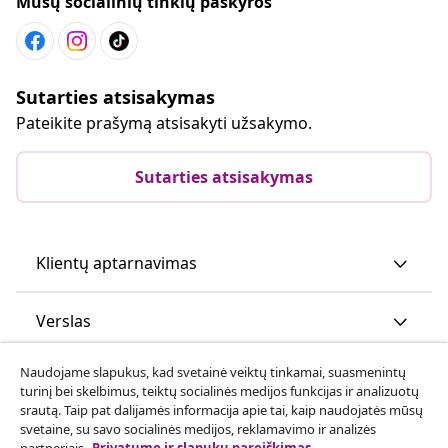
Mūsų socialinių tinklų paskyros
Sutarties atsisakymas
Pateikite prašymą atsisakyti užsakymo.
Sutarties atsisakymas
Klientų aptarnavimas
Verslas
Naudojame slapukus, kad svetainė veiktų tinkamai, suasmenintų
vidaXL
turinį bei skelbimus, teiktų socialinės medijos funkcijas ir analizuotų
srautą. Taip pat dalijamės informacija apie tai, kaip naudojatės mūsų
svetaine, su savo socialinės medijos, reklamavimo ir analizės
Atraskite daugiau