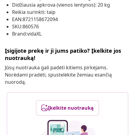
Didžiausia apkrova (vienos lentynos): 20 kg
Reikia surinkti: taip
EAN:8721158672094
SKU:860576
Brand:vidaXL
Įsigijote prekę ir ji jums patiko? Įkelkite jos
nuotrauką!
Jūsų nuotrauka gali padėti kitiems pirkėjams.
Norėdami pradėti, spustelėkite žemiau esančią
nuorodą.
Įkelkite nuotrauką