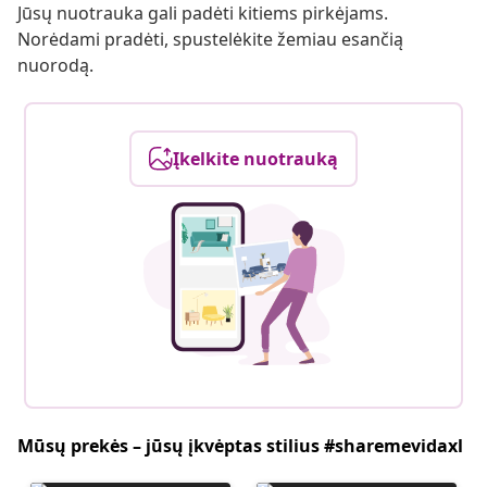
Jūsų nuotrauka gali padėti kitiems pirkėjams.
Norėdami pradėti, spustelėkite žemiau esančią
nuorodą.
Įkelkite nuotrauką
Mūsų prekės – jūsų įkvėptas stilius #sharemevidaxl