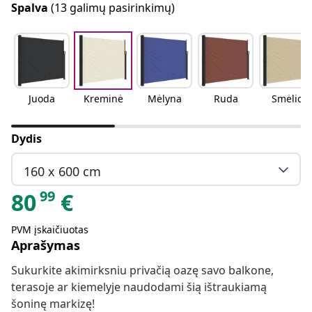
Spalva
(13 galimų pasirinkimų)
Juoda
Kreminė
Mėlyna
Ruda
Smėlio
Dydis
160 x 600 cm
99
80
€
PVM įskaičiuotas
Aprašymas
Sukurkite akimirksniu privačią oazę savo balkone,
terasoje ar kiemelyje naudodami šią ištraukiamą
šoninę markizę!