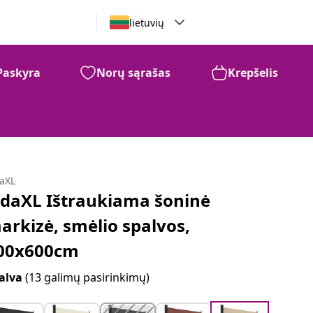
lietuvių
Paskyra
Norų sąrašas
Krepšelis
daXL
idaXL Ištraukiama šoninė
arkizė, smėlio spalvos,
00x600cm
alva
(13 galimų pasirinkimų)