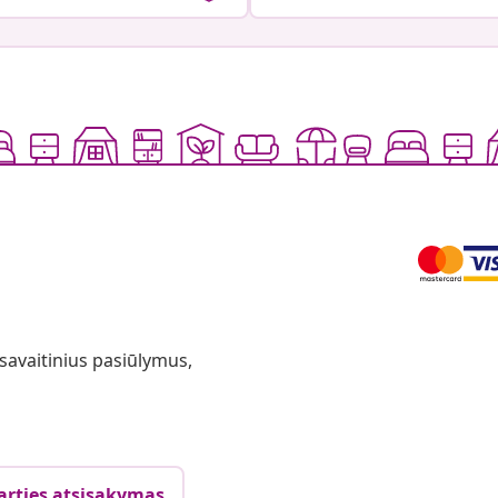
 savaitinius pasiūlymus,
arties atsisakymas