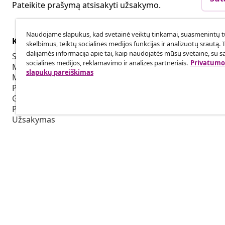
Pateikite prašymą atsisakyti užsakymo.
Naudojame slapukus, kad svetainė veiktų tinkamai, suasmenintų tu
Klientų aptarnavimas
Verslas
skelbimus, teiktų socialinės medijos funkcijas ir analizuotų srautą. 
dalijamės informacija apie tai, kaip naudojatės mūsų svetaine, su s
Sekti savo užsakymą
Partnerystė
socialinės medijos, reklamavimo ir analizės partneriais.
Privatumo 
Mano paskyra
Produkcija sk
slapukų pareiškimas
Mokėjimas
Bendradarbia
Pristatymas
Grąžinimas
Prekės informacija
Užsakymas