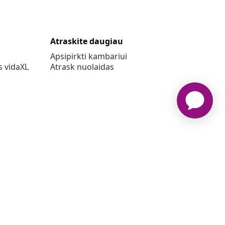
Atraskite daugiau
Apsipirkti kambariui
s vidaXL
Atrask nuolaidas
o
www.vidaxl.lt yra vidaXL Marketplace Europe B.V. internetinė