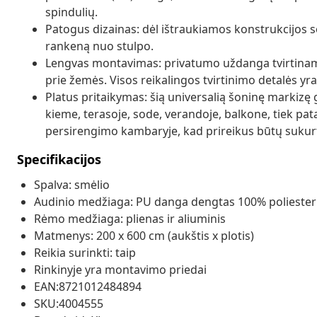
spindulių.
Patogus dizainas: dėl ištraukiamos konstrukcijos 
rankeną nuo stulpo.
Lengvas montavimas: privatumo uždanga tvirtinama p
prie žemės. Visos reikalingos tvirtinimo detalės yr
Platus pritaikymas: šią universalią šoninę markizę g
kieme, terasoje, sode, verandoje, balkone, tiek patal
persirengimo kambaryje, kad prireikus būtų sukur
Specifikacijos
Spalva: smėlio
Audinio medžiaga: PU danga dengtas 100% poliester
Rėmo medžiaga: plienas ir aliuminis
Matmenys: 200 x 600 cm (aukštis x plotis)
Reikia surinkti: taip
Rinkinyje yra montavimo priedai
EAN:8721012484894
SKU:4004555