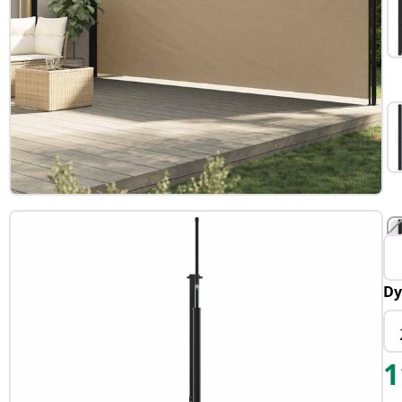
Dy
T
1