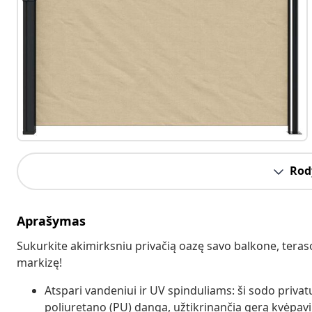
Rody
Aprašymas
Sukurkite akimirksniu privačią oazę savo balkone, tera
markizę!
Atspari vandeniui ir UV spinduliams: ši sodo priv
poliuretano (PU) danga, užtikrinančia gerą kvėpavi