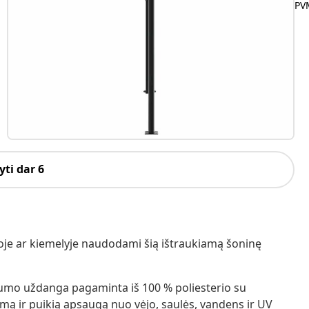
PVM
ti dar 6
soje ar kiemelyje naudodami šią ištraukiamą šoninę
atumo uždanga pagaminta iš 100 % poliesterio su
mą ir puikią apsaugą nuo vėjo, saulės, vandens ir UV