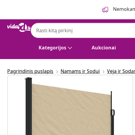
Ankstesnis
Kitas
Nemokama
Kategorijos
Aukcionai
Pagrindinis puslapis
Namams ir Sodui
Veja ir Soda