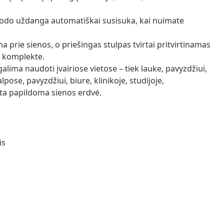
sodo uždanga automatiškai susisuka, kai nuimate
rie sienos, o priešingas stulpas tvirtai pritvirtinamas
a komplekte.
alima naudoti įvairiose vietose – tiek lauke, pavyzdžiui,
pose, pavyzdžiui, biure, klinikoje, studijoje,
ta papildoma sienos erdvė.
is