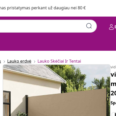
s pristatymas perkant už daugiau nei 80 €
s
Lauko erdvė
Lauko Skėčiai Ir Tentai
vi
v
m
2
Sp