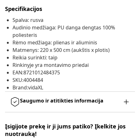
Specifikacijos
Spalva: rusva
Audinio medžiaga: PU danga dengtas 100%
poliesteris
Rėmo medžiaga: plienas ir aliuminis
Matmenys: 220 x 500 cm (aukštis x plotis)
Reikia surinkti: taip
Rinkinyje yra montavimo priedai
EAN:8721012484375
SKU:4004484
Brand:vidaXL
Saugumo ir atitikties informacija
Įsigijote prekę ir ji jums patiko? Įkelkite jos
nuotrauką!