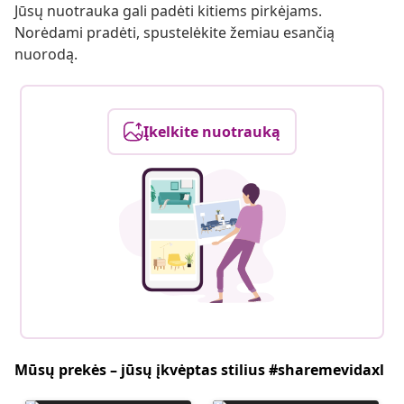
Jūsų nuotrauka gali padėti kitiems pirkėjams.
Norėdami pradėti, spustelėkite žemiau esančią
nuorodą.
Įkelkite nuotrauką
Mūsų prekės – jūsų įkvėptas stilius #sharemevidaxl