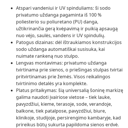
Atspari vandeniui ir UV spinduliams: ši sodo
privatumo uždanga pagaminta iš 100 %
poliesterio su poliuretano (PU) danga,
užtikrinančia gerą kvėpavimą ir puikią apsaugą
nuo vėjo, saulės, vandens ir UV spindulių.
Patogus dizainas: dėl ištraukiamos konstrukcijos
sodo uždanga automatiškai susisuka, kai
nuimate rankeną nuo stulpo.
Lengvas montavimas: privatumo uždanga
tvirtinama prie sienos, o priešingas stulpas tvirtai
pritvirtinamas prie žemės. Visos reikalingos
tvirtinimo detalės yra komplekte.
Platus pritaikymas: šią universalią šoninę markizę
galima naudoti įvairiose vietose – tiek lauke,
pavyzdžiui, kieme, terasoje, sode, verandoje,
balkone, tiek patalpose, pavyzdžiui, biure,
klinikoje, studijoje, persirengimo kambaryje, kad
prireikus būtų sukurta papildoma sienos erdvė.