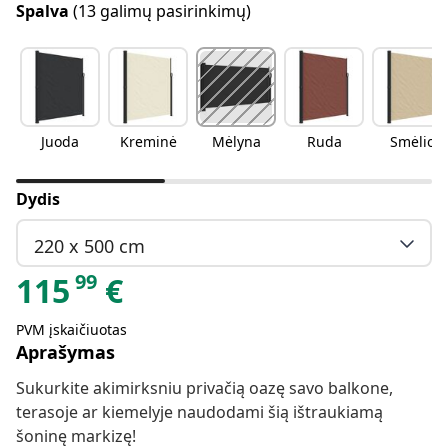
Spalva
(13 galimų pasirinkimų)
Juoda
Kreminė
Mėlyna
Ruda
Smėlio
Dydis
220 x 500 cm
99
115
€
PVM įskaičiuotas
Aprašymas
Sukurkite akimirksniu privačią oazę savo balkone,
terasoje ar kiemelyje naudodami šią ištraukiamą
šoninę markizę!