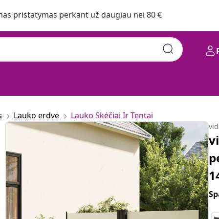
s pristatymas perkant už daugiau nei 80 €
s
Lauko erdvė
Lauko Skėčiai Ir Tentai
vi
v
p
1
Sp