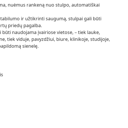
irma, nuėmus rankeną nuo stulpo, automatiškai
abilumo ir užtikrinti saugumą, stulpai gali būti
irtų priedų pagalba.
i būti naudojama įvairiose vietose, – tiek lauke,
, tiek viduje, pavyzdžiui, biure, klinikoje, studijoje,
papildomą sienelę.
is