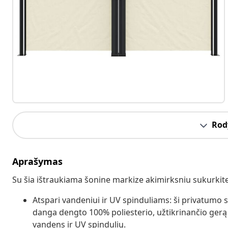
Rody
Aprašymas
Su šia ištraukiama šonine markize akimirksniu sukurkite
Atspari vandeniui ir UV spinduliams: ši privatumo 
danga dengto 100% poliesterio, užtikrinančio gerą 
vandens ir UV spindulių.