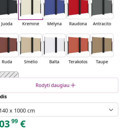
Juoda
Kreminė
Mėlyna
Raudona
Antracito
Ruda
Smėlio
Balta
Terakotos
Taupe
Rodyti daugiau
dis
Tamsiai
žalia
140 x 1000 cm
99
03
€