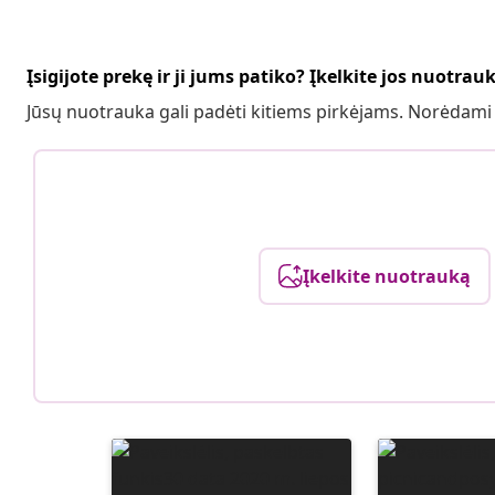
Įsigijote prekę ir ji jums patiko? Įkelkite jos nuotrau
Jūsų nuotrauka gali padėti kitiems pirkėjams. Norėdami
Įkelkite nuotrauką