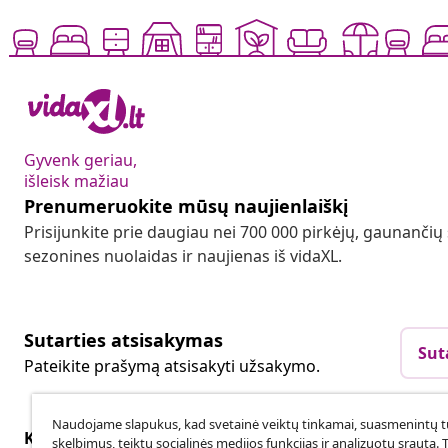
Gyvenk geriau,
išleisk mažiau
Prenumeruokite mūsų naujienlaiškį
Prisijunkite prie daugiau nei 700 000 pirkėjų, gaunančių
sezonines nuolaidas ir naujienas iš vidaXL.
Sutarties atsisakymas
Sut
Pateikite prašymą atsisakyti užsakymo.
Naudojame slapukus, kad svetainė veiktų tinkamai, suasmenintų tu
Klientų aptarnavimas
Verslas
skelbimus, teiktų socialinės medijos funkcijas ir analizuotų srautą. 