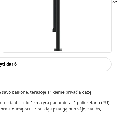
PVM
ti dar 6
 savo balkone, terasoje ar kieme privačią oazę!
suteikianti sodo širma yra pagaminta iš poliuretano (PU)
pralaidumą orui ir puikią apsaugą nuo vėjo, saulės,