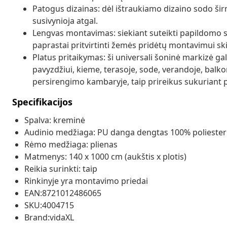
Patogus dizainas: dėl ištraukiamo dizaino sodo š
susivynioja atgal.
Lengvas montavimas: siekiant suteikti papildomo st
paprastai pritvirtinti žemės pridėtų montavimui sk
Platus pritaikymas: ši universali šoninė markizė gal
pavyzdžiui, kieme, terasoje, sode, verandoje, balkone
persirengimo kambaryje, taip prireikus sukuriant 
Specifikacijos
Spalva: kreminė
Audinio medžiaga: PU danga dengtas 100% poliester
Rėmo medžiaga: plienas
Matmenys: 140 x 1000 cm (aukštis x plotis)
Reikia surinkti: taip
Rinkinyje yra montavimo priedai
EAN:8721012486065
SKU:4004715
Brand:vidaXL