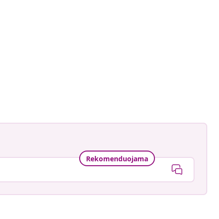
ankay
ė
Rekomenduojama