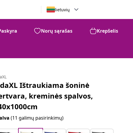
lietuvių
Paskyra
Norų sąrašas
Krepšelis
daXL
idaXL Ištraukiama šoninė
ertvara, kreminės spalvos,
40x1000cm
alva
(11 galimų pasirinkimų)