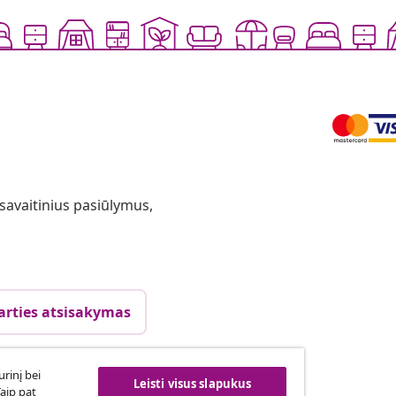
 savaitinius pasiūlymus,
arties atsisakymas
rinį bei
Leisti visus slapukus
vidaXL
Taip pat