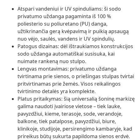
Atspari vandeniui ir UV spinduliams: ši sodo
privatumo uždanga pagaminta iš 100 %
poliesterio su poliuretano (PU) danga,
užtikrinančia gerą kvėpavimą ir puikią apsaugą
nuo vėjo, saulės, vandens ir UV spindulių.
Patogus dizainas: dėl ištraukiamos konstrukcijos
sodo uždanga automatiškai susisuka, kai
nuimate rankeną nuo stulpo.
Lengvas montavimas: privatumo uždanga
tvirtinama prie sienos, o priešingas stulpas tvirtai
pritvirtinamas prie žemės. Visos reikalingos
tvirtinimo detalės yra komplekte.
Platus pritaikymas: šią universalią šoninę markizę
galima naudoti įvairiose vietose – tiek lauke,
pavyzdžiui, kieme, terasoje, sode, verandoje,
balkone, tiek patalpose, pavyzdžiui, biure,
klinikoje, studijoje, persirengimo kambaryje, kad
prireikus būtų sukurta papildoma sienos erdvė.