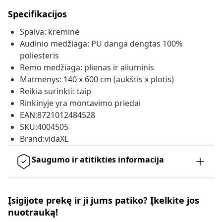
Specifikacijos
Spalva: kreminė
Audinio medžiaga: PU danga dengtas 100%
poliesteris
Rėmo medžiaga: plienas ir aliuminis
Matmenys: 140 x 600 cm (aukštis x plotis)
Reikia surinkti: taip
Rinkinyje yra montavimo priedai
EAN:8721012484528
SKU:4004505
Brand:vidaXL
Saugumo ir atitikties informacija
Įsigijote prekę ir ji jums patiko? Įkelkite jos
nuotrauką!