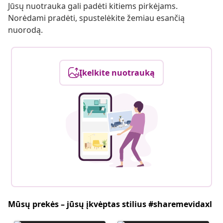
Jūsų nuotrauka gali padėti kitiems pirkėjams.
Norėdami pradėti, spustelėkite žemiau esančią
nuorodą.
Įkelkite nuotrauką
Mūsų prekės – jūsų įkvėptas stilius #sharemevidaxl