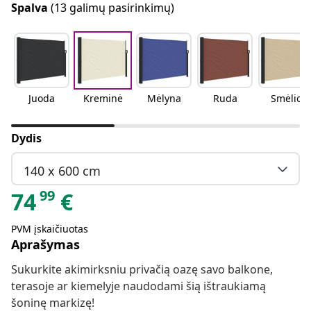
Spalva
(13 galimų pasirinkimų)
Juoda
Kreminė
Mėlyna
Ruda
Smėlio
Dydis
140 x 600 cm
99
74
€
PVM įskaičiuotas
Aprašymas
Sukurkite akimirksniu privačią oazę savo balkone,
terasoje ar kiemelyje naudodami šią ištraukiamą
šoninę markizę!