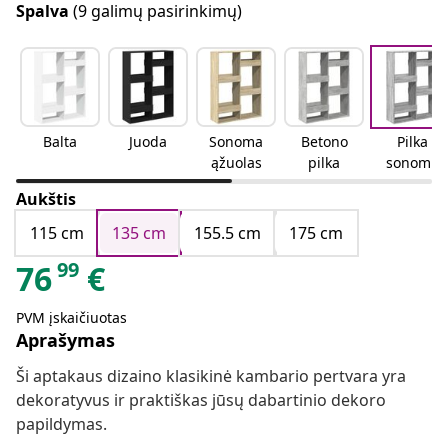
Spalva
(9 galimų pasirinkimų)
Balta
Juoda
Sonoma
Betono
Pilka
ąžuolas
pilka
sonoma
ąžuolo
Aukštis
115 cm
135 cm
155.5 cm
175 cm
99
76
€
PVM įskaičiuotas
Aprašymas
Ši aptakaus dizaino klasikinė kambario pertvara yra
dekoratyvus ir praktiškas jūsų dabartinio dekoro
papildymas.