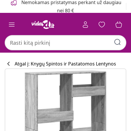
Nemokamas pristatymas perkant už daugiau
nei 80 €
Atgal į: Knygų Spintos ir Pastatomos Lentynos