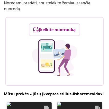
Norėdami pradėti, spustelėkite žemiau esančią
nuorodą.
Įkelkite nuotrauką
Mūsų prekės – jūsų įkvėptas stilius #sharemevidaxl