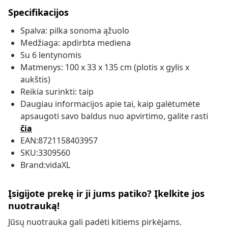
Specifikacijos
Spalva: pilka sonoma ąžuolo
Medžiaga: apdirbta mediena
Su 6 lentynomis
Matmenys: 100 x 33 x 135 cm (plotis x gylis x
aukštis)
Reikia surinkti: taip
Daugiau informacijos apie tai, kaip galėtumėte
apsaugoti savo baldus nuo apvirtimo, galite rasti
čia
EAN:8721158403957
SKU:3309560
Brand:vidaXL
Įsigijote prekę ir ji jums patiko? Įkelkite jos
nuotrauką!
Jūsų nuotrauka gali padėti kitiems pirkėjams.