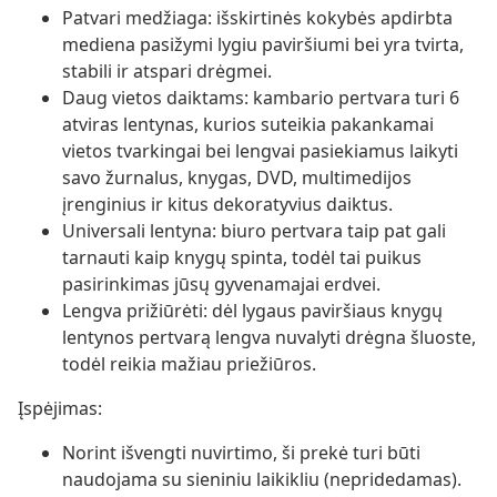
Patvari medžiaga: išskirtinės kokybės apdirbta
mediena pasižymi lygiu paviršiumi bei yra tvirta,
stabili ir atspari drėgmei.
Daug vietos daiktams: kambario pertvara turi 6
atviras lentynas, kurios suteikia pakankamai
vietos tvarkingai bei lengvai pasiekiamus laikyti
savo žurnalus, knygas, DVD, multimedijos
įrenginius ir kitus dekoratyvius daiktus.
Universali lentyna: biuro pertvara taip pat gali
tarnauti kaip knygų spinta, todėl tai puikus
pasirinkimas jūsų gyvenamajai erdvei.
Lengva prižiūrėti: dėl lygaus paviršiaus knygų
lentynos pertvarą lengva nuvalyti drėgna šluoste,
todėl reikia mažiau priežiūros.
Įspėjimas:
Norint išvengti nuvirtimo, ši prekė turi būti
naudojama su sieniniu laikikliu (nepridedamas).