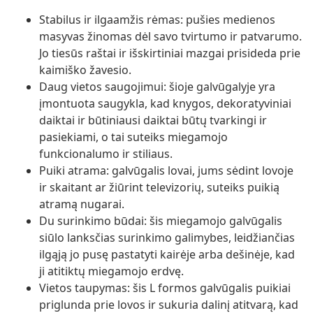
Stabilus ir ilgaamžis rėmas: pušies medienos
masyvas žinomas dėl savo tvirtumo ir patvarumo.
Jo tiesūs raštai ir išskirtiniai mazgai prisideda prie
kaimiško žavesio.
Daug vietos saugojimui: šioje galvūgalyje yra
įmontuota saugykla, kad knygos, dekoratyviniai
daiktai ir būtiniausi daiktai būtų tvarkingi ir
pasiekiami, o tai suteiks miegamojo
funkcionalumo ir stiliaus.
Puiki atrama: galvūgalis lovai, jums sėdint lovoje
ir skaitant ar žiūrint televizorių, suteiks puikią
atramą nugarai.
Du surinkimo būdai: šis miegamojo galvūgalis
siūlo lanksčias surinkimo galimybes, leidžiančias
ilgąją jo pusę pastatyti kairėje arba dešinėje, kad
ji atitiktų miegamojo erdvę.
Vietos taupymas: šis L formos galvūgalis puikiai
priglunda prie lovos ir sukuria dalinį atitvarą, kad