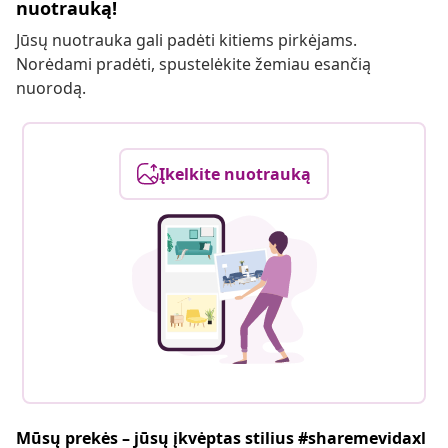
nuotrauką!
Jūsų nuotrauka gali padėti kitiems pirkėjams.
Norėdami pradėti, spustelėkite žemiau esančią
nuorodą.
Įkelkite nuotrauką
Mūsų prekės – jūsų įkvėptas stilius #sharemevidaxl