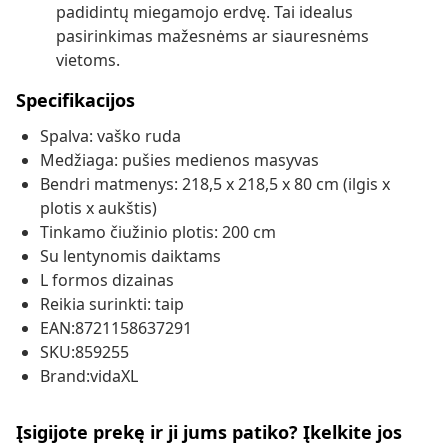
padidintų miegamojo erdvę. Tai idealus
pasirinkimas mažesnėms ar siauresnėms
vietoms.
Specifikacijos
Spalva: vaško ruda
Medžiaga: pušies medienos masyvas
Bendri matmenys: 218,5 x 218,5 x 80 cm (ilgis x
plotis x aukštis)
Tinkamo čiužinio plotis: 200 cm
Su lentynomis daiktams
L formos dizainas
Reikia surinkti: taip
EAN:8721158637291
SKU:859255
Brand:vidaXL
Įsigijote prekę ir ji jums patiko? Įkelkite jos