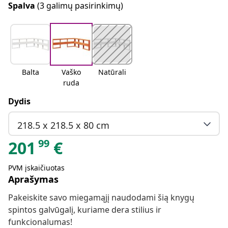
Spalva
(3 galimų pasirinkimų)
Balta
Vaško
Natūrali
ruda
Dydis
218.5 x 218.5 x 80 cm
99
201
€
PVM įskaičiuotas
Aprašymas
Pakeiskite savo miegamąjį naudodami šią knygų
spintos galvūgalį, kuriame dera stilius ir
funkcionalumas!