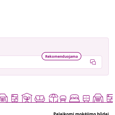
ntage.to.modern
ė
Rekomenduojama
Palaikomi mokėjimo būdai