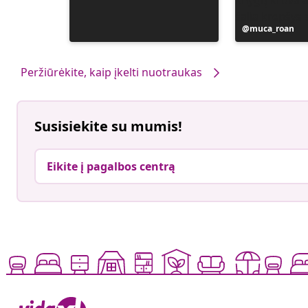
Įrašą
muca_roan
paskelbė
Peržiūrėkite, kaip įkelti nuotraukas
Susisiekite su mumis!
Eikite į pagalbos centrą