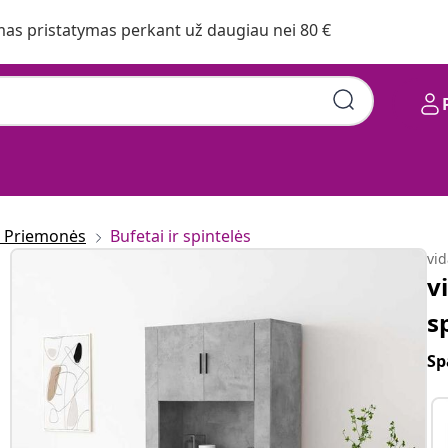
s pristatymas perkant už daugiau nei 80 €
o Priemonės
Bufetai ir spintelės
vi
v
s
Sp