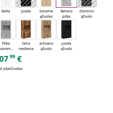
Balta
Juoda
Sonoma
Betono
Dūminio
ąžuolas
pilka
ąžuolo
Pilka
Sena
artisano
juoda
sonoma
mediena
ąžuolo
ąžuolo
ąžuolo
99
07
€
 įskaičiuotas