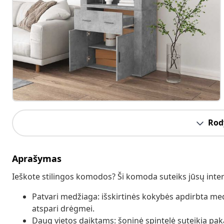
Rody
Aprašymas
Ieškote stilingos komodos? Ši komoda suteiks jūsų inter
Patvari medžiaga: išskirtinės kokybės apdirbta medie
atspari drėgmei.
Daug vietos daiktams: šoninė spintelė suteikia pak