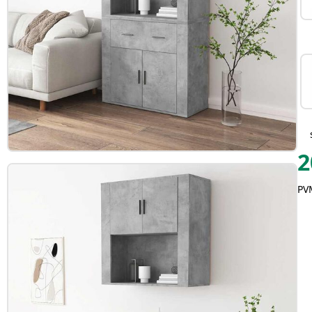
2
PVM