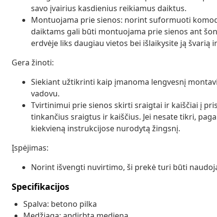
savo įvairius kasdienius reikiamus daiktus.
Montuojama prie sienos: norint suformuoti komodą, 
daiktams gali būti montuojama prie sienos ant šon
erdvėje liks daugiau vietos bei išlaikysite ją švarią i
Gera žinoti:
Siekiant užtikrinti kaip įmanoma lengvesnį montav
vadovu.
Tvirtinimui prie sienos skirti sraigtai ir kaiščiai į 
tinkančius sraigtus ir kaiščius. Jei nesate tikri, pag
kiekvieną instrukcijose nurodytą žingsnį.
Įspėjimas:
Norint išvengti nuvirtimo, ši prekė turi būti naudoj
Specifikacijos
Spalva: betono pilka
Medžiaga: apdirbta mediena