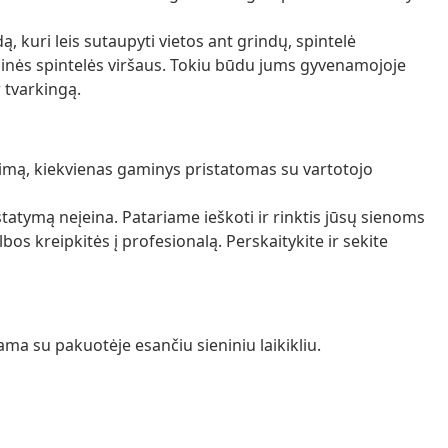
kuri leis sutaupyti vietos ant grindų, spintelė
inės spintelės viršaus. Tokiu būdu jums gyvenamojoje
r tvarkingą.
imą, kiekvienas gaminys pristatomas su vartotojo
pristatymą neįeina. Patariame ieškoti ir rinktis jūsų sienoms
albos kreipkitės į profesionalą. Perskaitykite ir sekite
ama su pakuotėje esančiu sieniniu laikikliu.