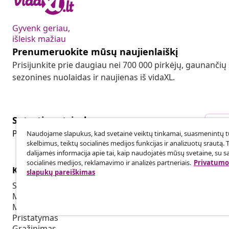
Gyvenk geriau,
išleisk mažiau
Prenumeruokite mūsų naujienlaiškį
Prisijunkite prie daugiau nei 700 000 pirkėjų, gaunančių
sezonines nuolaidas ir naujienas iš vidaXL.
Sutarties atsisakymas
Sut
Pateikite prašymą atsisakyti užsakymo.
Naudojame slapukus, kad svetainė veiktų tinkamai, suasmenintų tu
skelbimus, teiktų socialinės medijos funkcijas ir analizuotų srautą. 
dalijamės informacija apie tai, kaip naudojatės mūsų svetaine, su s
socialinės medijos, reklamavimo ir analizės partneriais.
Privatumo 
Klientų aptarnavimas
Verslas
slapukų pareiškimas
Sekti savo užsakymą
Partnerystė
Mano paskyra
Produkcija sk
Mokėjimas
Bendradarbia
Pristatymas
Grąžinimas