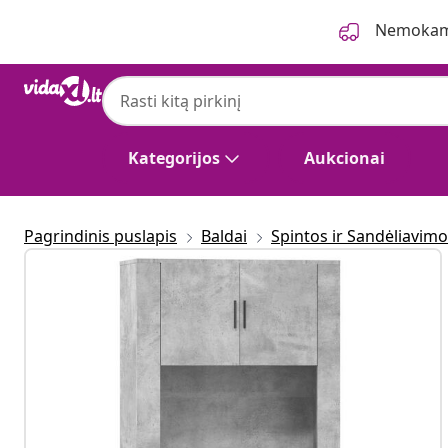
Ankstesnis
Kitas
Nemokama
Kategorijos
Aukcionai
Pagrindinis puslapis
Baldai
Spintos ir Sandėliavim