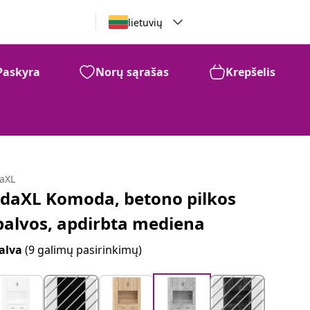
lietuvių
Paskyra
Norų sąrašas
Krepšelis
daXL
idaXL Komoda, betono pilkos
palvos, apdirbta mediena
alva
(9 galimų pasirinkimų)