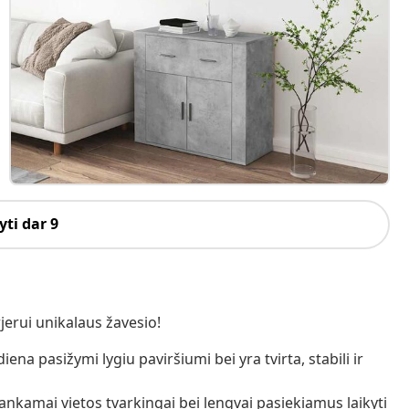
ti dar 9
jerui unikalaus žavesio!
na pasižymi lygiu paviršiumi bei yra tvirta, stabili ir
ankamai vietos tvarkingai bei lengvai pasiekiamus laikyti