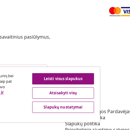
 savaitinius pasiūlymus,
arties atsisakymas
rinį bei
Leisti visus slapukus
Taip pat
avo
ir
Atsisakyti visų
vidaXL
s programa
Apie vidaXL
Slapukų nustatymai
irta vidaXL
Terminai ir sąlygos Pardavėja
vimas rinkodaros srityje
Privatumo politika
Slapukų politika
Prioritetinio siuntimo sąlygos