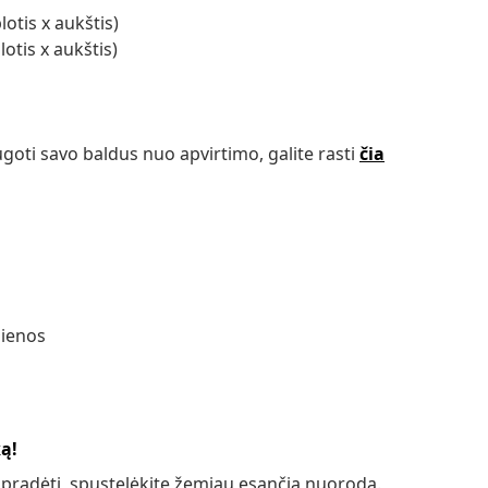
otis x aukštis)
otis x aukštis)
goti savo baldus nuo apvirtimo, galite rasti
čia
dienos
ką!
 pradėti, spustelėkite žemiau esančią nuorodą.