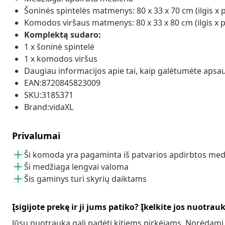
Šoninės spintelės matmenys: 80 x 33 x 70 cm (ilgis x pl
Komodos viršaus matmenys: 80 x 33 x 80 cm (ilgis x pl
Komplektą sudaro:
1 x šoninė spintelė
1 x komodos viršus
Daugiau informacijos apie tai, kaip galėtumėte apsau
EAN:8720845823009
SKU:3185371
Brand:vidaXL
Privalumai
Ši komoda yra pagaminta iš patvarios apdirbtos me
Ši medžiaga lengvai valoma
Šis gaminys turi skyrių daiktams
Įsigijote prekę ir ji jums patiko? Įkelkite jos nuotrau
Jūsų nuotrauka gali padėti kitiems pirkėjams. Norėdami