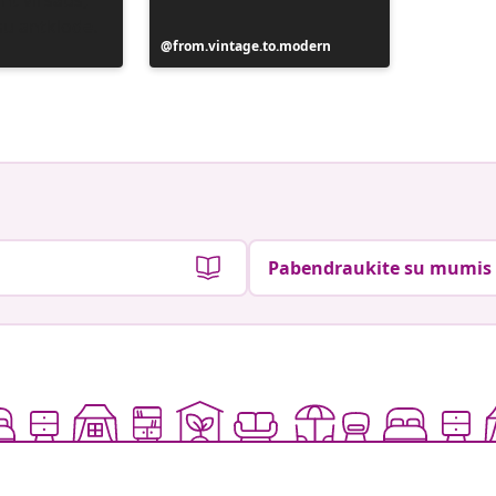
Įrašą
from.vintage.to.modern
Įrašą
from.vi
paskelbė
paskelb
Pabendraukite su mumis