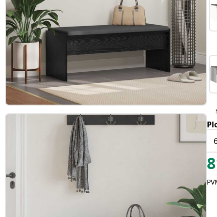
Pl
8
PVM