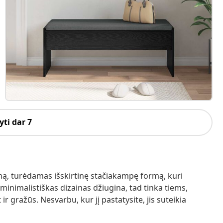
ti dar 7
mą, turėdamas išskirtinę stačiakampę formą, kuri
r minimalistiškas dizainas džiugina, tad tinka tiems,
r gražūs. Nesvarbu, kur jį pastatysite, jis suteikia