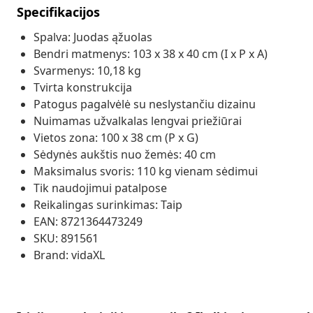
Specifikacijos
Spalva: Juodas ąžuolas
Bendri matmenys: 103 x 38 x 40 cm (I x P x A)
Svarmenys: 10,18 kg
Tvirta konstrukcija
Patogus pagalvėlė su neslystančiu dizainu
Nuimamas užvalkalas lengvai priežiūrai
Vietos zona: 100 x 38 cm (P x G)
Sėdynės aukštis nuo žemės: 40 cm
Maksimalus svoris: 110 kg vienam sėdimui
Tik naudojimui patalpose
Reikalingas surinkimas: Taip
EAN: 8721364473249
SKU: 891561
Brand: vidaXL