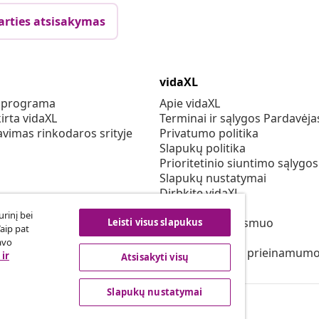
arties atsisakymas
vidaXL
s programa
Apie vidaXL
irta vidaXL
Terminai ir sąlygos Pardavėja
vimas rinkodaros srityje
Privatumo politika
Slapukų politika
Prioritetinio siuntimo sąlygos
Slapukų nustatymai
Dirbkite vidaXL
Saugumo
rinį bei
ES atsakingas asmuo
Leisti visus slapukus
Taip pat
EPR politiką
avo
Pareiškimas dėl prieinamum
ir
Atsisakyti visų
Slapukų nustatymai