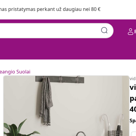
s pristatymas perkant už daugiau nei 80 €
ieangio Suolai
vi
v
p
4
Sp