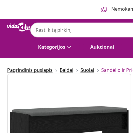
Ankstesnis
Kitas
Nemokama
Kategorijos
Aukcionai
Pagrindinis puslapis
Baldai
Suolai
Sandėlio ir Pr