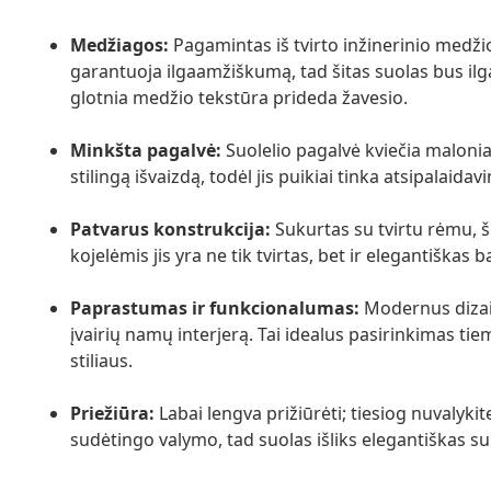
Medžiagos:
Pagamintas iš tvirto inžinerinio medži
garantuoja ilgaamžiškumą, tad šitas suolas bus il
glotnia medžio tekstūra prideda žavesio.
Minkšta pagalvė:
Suolelio pagalvė kviečia malonia
stilingą išvaizdą, todėl jis puikiai tinka atsipalaidav
Patvarus konstrukcija:
Sukurtas su tvirtu rėmu, š
kojelėmis jis yra ne tik tvirtas, bet ir elegantiškas 
Paprastumas ir funkcionalumas:
Modernus dizaina
įvairių namų interjerą. Tai idealus pasirinkimas ti
stiliaus.
Priežiūra:
Labai lengva prižiūrėti; tiesiog nuvalykit
sudėtingo valymo, tad suolas išliks elegantiškas s