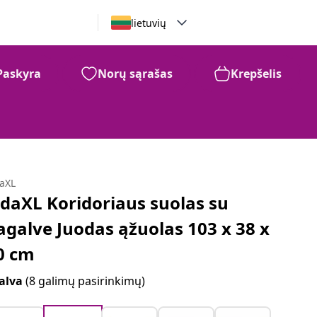
lietuvių
Paskyra
Norų sąrašas
Krepšelis
daXL
idaXL Koridoriaus suolas su
agalve Juodas ąžuolas 103 x 38 x
0 cm
alva
(8 galimų pasirinkimų)