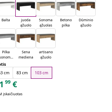
Balta
juoda
Sonoma
Betono
Dūminio
ąžuolo
ąžuolas
pilka
ąžuolo
Pilka
Sena
artisano
sonoma
mediena
ąžuolo
ąžuolo
otis
63 cm
83 cm
103 cm
99
1
€
 įskaičiuotas