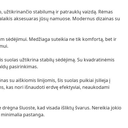
o, užtikrinančio stabilumą ir patrauklų vaizdą. Rėmas
galaikis aksesuaras jūsų namuose. Modernus dizainas su
m sėdėjimui. Medžiaga suteikia ne tik komfortą, bet ir
imui.
is suolas užtikrina stabilų sėdėjimą. Su kvadratinėmis
baldų pasirinkimas.
s su aiškiomis linijomis, šis suolas puikiai įsilieja į
ems, kas nori išnaudoti erdvę efektyviai, neaukodami
e drėgna šluoste, kad visada išliktų švarus. Nereikia jokio
u minimalia pastanga.