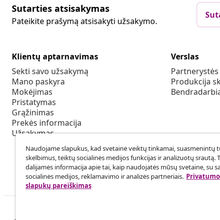
Sutarties atsisakymas
Sut
Pateikite prašymą atsisakyti užsakymo.
Klientų aptarnavimas
Verslas
Sekti savo užsakymą
Partnerystė
Mano paskyra
Produkcija sk
Mokėjimas
Bendradarbia
Pristatymas
Grąžinimas
Prekės informacija
Užsakymas
Naudojame slapukus, kad svetainė veiktų tinkamai, suasmenintų tu
skelbimus, teiktų socialinės medijos funkcijas ir analizuotų srautą. 
dalijamės informacija apie tai, kaip naudojatės mūsų svetaine, su s
socialinės medijos, reklamavimo ir analizės partneriais.
Privatumo 
slapukų pareiškimas