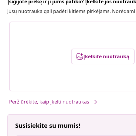
Įsigijote prekę ir ji jums patiko? Įkelkite jos nuotrau
Jūsų nuotrauka gali padėti kitiems pirkėjams. Norėdami
Įkelkite nuotrauką
Peržiūrėkite, kaip įkelti nuotraukas
Susisiekite su mumis!