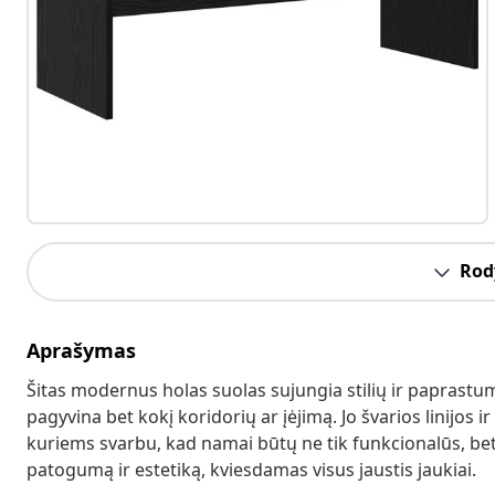
Rody
Aprašymas
Šitas modernus holas suolas sujungia stilių ir paprastu
pagyvina bet kokį koridorių ar įėjimą. Jo švarios linijos i
kuriems svarbu, kad namai būtų ne tik funkcionalūs, bet i
patogumą ir estetiką, kviesdamas visus jaustis jaukiai.