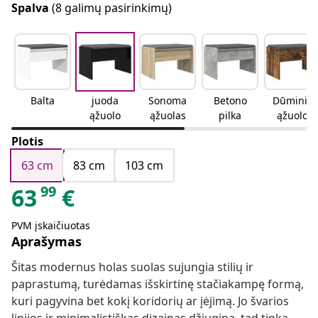
Spalva
(8 galimų pasirinkimų)
Balta
juoda
Sonoma
Betono
Dūminio
ąžuolo
ąžuolas
pilka
ąžuolo
Plotis
63 cm
83 cm
103 cm
99
63
€
PVM įskaičiuotas
Aprašymas
Šitas modernus holas suolas sujungia stilių ir
paprastumą, turėdamas išskirtinę stačiakampę formą,
kuri pagyvina bet kokį koridorių ar įėjimą. Jo švarios