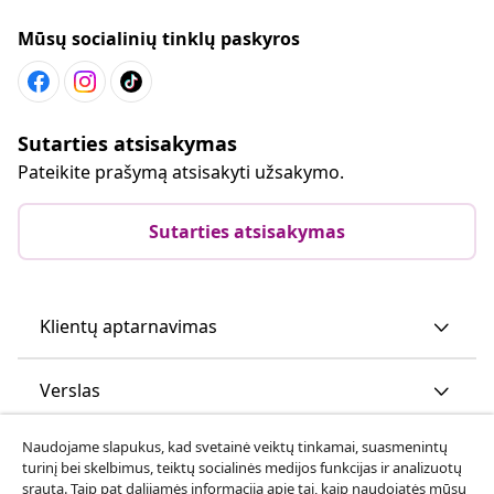
Mūsų socialinių tinklų paskyros
Sutarties atsisakymas
Pateikite prašymą atsisakyti užsakymo.
Sutarties atsisakymas
Klientų aptarnavimas
Verslas
Naudojame slapukus, kad svetainė veiktų tinkamai, suasmenintų
vidaXL
turinį bei skelbimus, teiktų socialinės medijos funkcijas ir analizuotų
srautą. Taip pat dalijamės informacija apie tai, kaip naudojatės mūsų