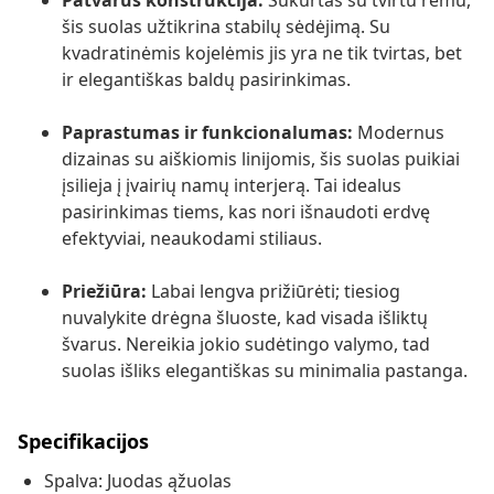
Patvarus konstrukcija:
Sukurtas su tvirtu rėmu,
šis suolas užtikrina stabilų sėdėjimą. Su
kvadratinėmis kojelėmis jis yra ne tik tvirtas, bet
ir elegantiškas baldų pasirinkimas.
Paprastumas ir funkcionalumas:
Modernus
dizainas su aiškiomis linijomis, šis suolas puikiai
įsilieja į įvairių namų interjerą. Tai idealus
pasirinkimas tiems, kas nori išnaudoti erdvę
efektyviai, neaukodami stiliaus.
Priežiūra:
Labai lengva prižiūrėti; tiesiog
nuvalykite drėgna šluoste, kad visada išliktų
švarus. Nereikia jokio sudėtingo valymo, tad
suolas išliks elegantiškas su minimalia pastanga.
Specifikacijos
Spalva: Juodas ąžuolas