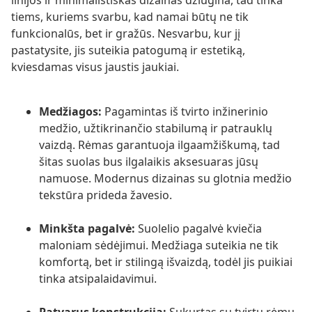
linijos ir minimalistiškas dizainas džiugina, tad tinka
tiems, kuriems svarbu, kad namai būtų ne tik
funkcionalūs, bet ir gražūs. Nesvarbu, kur jį
pastatysite, jis suteikia patogumą ir estetiką,
kviesdamas visus jaustis jaukiai.
Medžiagos:
Pagamintas iš tvirto inžinerinio
medžio, užtikrinančio stabilumą ir patrauklų
vaizdą. Rėmas garantuoja ilgaamžiškumą, tad
šitas suolas bus ilgalaikis aksesuaras jūsų
namuose. Modernus dizainas su glotnia medžio
tekstūra prideda žavesio.
Minkšta pagalvė:
Suolelio pagalvė kviečia
maloniam sėdėjimui. Medžiaga suteikia ne tik
komfortą, bet ir stilingą išvaizdą, todėl jis puikiai
tinka atsipalaidavimui.