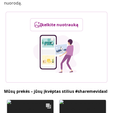
nuorodą.
Įkelkite nuotrauką
Mūsų prekės – jūsų įkvėptas stilius #sharemevidaxl