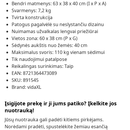
Bendri matmenys: 63 x 38 x 40 cm (I x P x A)
Svarmenys: 7,2 kg
Tvirta konstrukcija
Patogus pagalvėlė su neslystančiu dizainu
Nuimamas užvalkalas lengvai priežiūrai
Vietos zona: 60 x 38 cm (P x G)
Sėdynės aukštis nuo žemės: 40 cm
Maksimalus svoris: 110 kg vienam sėdimui
Tik naudojimui patalpose
Reikalingas surinkimas: Taip
EAN: 8721364473089
SKU: 891545
Brand: vidaXL
Įsigijote prekę ir ji jums patiko? Įkelkite jos
nuotrauką!
Jūsų nuotrauka gali padėti kitiems pirkėjams.
Norėdami pradėti, spustelėkite žemiau esančią