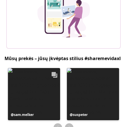
Mūsų prekės – jūsų įkvėptas stilius #sharemevidaxl
Įrašą
sam.melker
Įrašą
suspeter
paskelbė
paskelbė