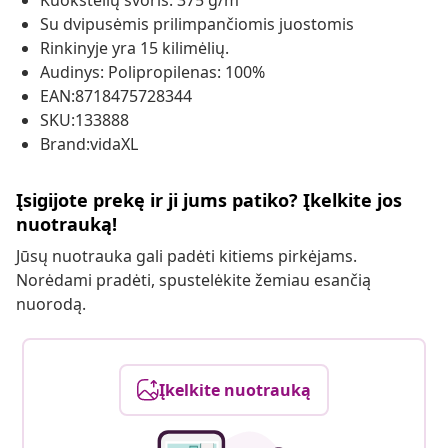
Kuokštelių svoris: 375 g/m²
Su dvipusėmis prilimpančiomis juostomis
Rinkinyje yra 15 kilimėlių.
Audinys: Polipropilenas: 100%
EAN:8718475728344
SKU:133888
Brand:vidaXL
Įsigijote prekę ir ji jums patiko? Įkelkite jos
nuotrauką!
Jūsų nuotrauka gali padėti kitiems pirkėjams.
Norėdami pradėti, spustelėkite žemiau esančią
nuorodą.
Įkelkite nuotrauką