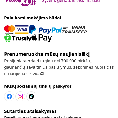
Gyvenk geriau, išleisk mažiau
Palaikomi mokėjimo būdai
Prenumeruokite mūsų naujienlaiškį
Prisijunkite prie daugiau nei 700 000 pirkėjų,
gaunančių savaitinius pasiūlymus, sezonines nuolaidas
ir naujienas iš vidaXL.
Mūsų socialinių tinklų paskyros
Sutarties atsisakymas
Pateikite prašymą atsisakyti užsakymo.