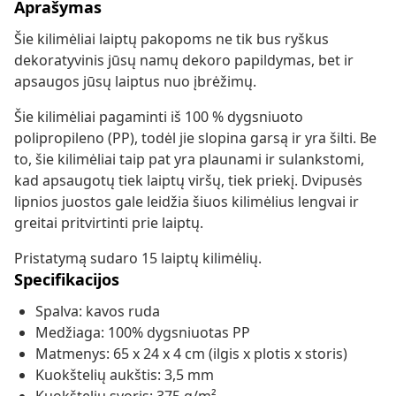
Aprašymas
Šie kilimėliai laiptų pakopoms ne tik bus ryškus
dekoratyvinis jūsų namų dekoro papildymas, bet ir
apsaugos jūsų laiptus nuo įbrėžimų.
Šie kilimėliai pagaminti iš 100 % dygsniuoto
polipropileno (PP), todėl jie slopina garsą ir yra šilti. Be
to, šie kilimėliai taip pat yra plaunami ir sulankstomi,
kad apsaugotų tiek laiptų viršų, tiek priekį. Dvipusės
lipnios juostos gale leidžia šiuos kilimėlius lengvai ir
greitai pritvirtinti prie laiptų.
Pristatymą sudaro 15 laiptų kilimėlių.
Specifikacijos
Spalva: kavos ruda
Medžiaga: 100% dygsniuotas PP
Matmenys: 65 x 24 x 4 cm (ilgis x plotis x storis)
Kuokštelių aukštis: 3,5 mm