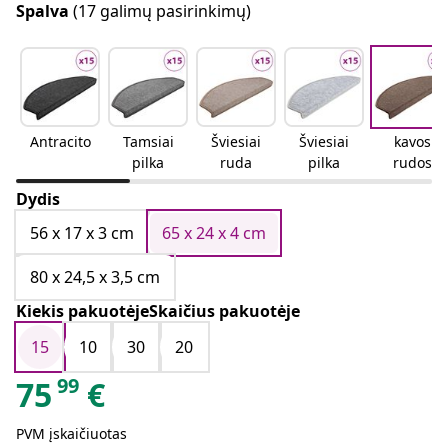
Spalva
(17 galimų pasirinkimų)
Antracito
Tamsiai
Šviesiai
Šviesiai
kavos
pilka
ruda
pilka
rudos
spalvos
Dydis
56 x 17 x 3 cm
65 x 24 x 4 cm
80 x 24,5 x 3,5 cm
Kiekis pakuotėjeSkaičius pakuotėje
15
10
30
20
99
75
€
PVM įskaičiuotas