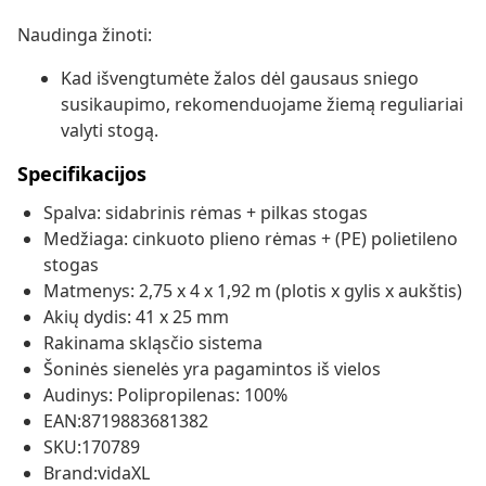
Naudinga žinoti:
Kad išvengtumėte žalos dėl gausaus sniego
susikaupimo, rekomenduojame žiemą reguliariai
valyti stogą.
Specifikacijos
Spalva: sidabrinis rėmas + pilkas stogas
Medžiaga: cinkuoto plieno rėmas + (PE) polietileno
stogas
Matmenys: 2,75 x 4 x 1,92 m (plotis x gylis x aukštis)
Akių dydis: 41 x 25 mm
Rakinama skląsčio sistema
Šoninės sienelės yra pagamintos iš vielos
Audinys: Polipropilenas: 100%
EAN:8719883681382
SKU:170789
Brand:vidaXL