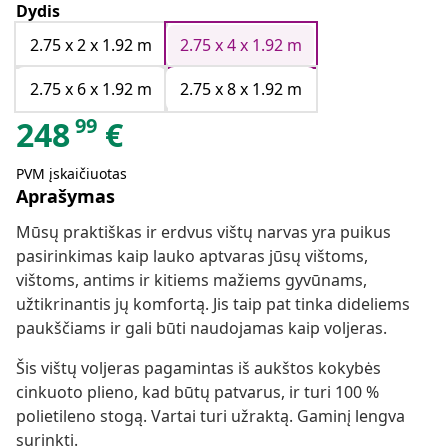
Dydis
2.75 x 2 x 1.92 m
2.75 x 4 x 1.92 m
2.75 x 6 x 1.92 m
2.75 x 8 x 1.92 m
99
248
€
PVM įskaičiuotas
Aprašymas
Mūsų praktiškas ir erdvus vištų narvas yra puikus
pasirinkimas kaip lauko aptvaras jūsų vištoms,
vištoms, antims ir kitiems mažiems gyvūnams,
užtikrinantis jų komfortą. Jis taip pat tinka dideliems
paukščiams ir gali būti naudojamas kaip voljeras.
Šis vištų voljeras pagamintas iš aukštos kokybės
cinkuoto plieno, kad būtų patvarus, ir turi 100 %
polietileno stogą. Vartai turi užraktą. Gaminį lengva
surinkti.