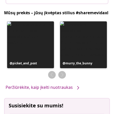
Mūsų prekės – jūsų įkvėptas stilius #sharemevidaxl
Įrašą
picket_and_post
Įrašą
murry_the_bunny
paskelbė
paskelbė
Peržiūrėkite, kaip įkelti nuotraukas
Susisiekite su mumis!