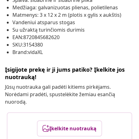
Spalva: sidabrinė ir sidabrinė pilka
Medžiaga: galvanizuotas plienas, polietilenas
Matmenys: 3 x 12 x 2 m (plotis x gylis x aukštis)
Vandeniui atsparus stogas
Su užraktą turinčiomis durimis
EAN:8720845682620
SKU:3154380
Brand:vidaXL
Įsigijote prekę ir ji jums patiko? Įkelkite jos
nuotrauką!
Jūsų nuotrauka gali padėti kitiems pirkėjams.
Norėdami pradėti, spustelėkite žemiau esančią
nuorodą.
Įkelkite nuotrauką