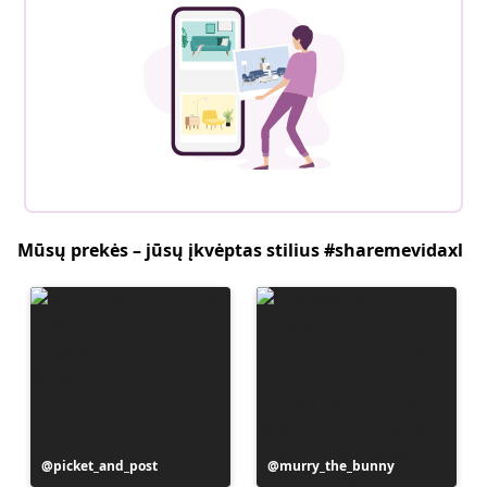
Mūsų prekės – jūsų įkvėptas stilius #sharemevidaxl
Įrašą
picket_and_post
Įrašą
murry_the_bunny
paskelbė
paskelbė