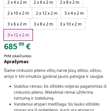
2 x 4 x 2 m
2 x 6 x 2 m
2 x 8 x 2 m
2 x 10 x 2 m
2 x 12 x 2 m
3 x 4 x 2 m
3 x 6 x 2 m
3 x 8 x 2 m
3 x 10 x 2 m
3 x 12 x 2 m
99
685
€
PVM įskaičiuotas
Aprašymas
Šiame cinkuoto plieno vištų narve jūsų vištos, vištos,
antys ir kiti smulkūs gyvūnai jausis patogiai ir saugiai.
Stabilus rėmas: šis vištidės voljeras pagamintas iš
cinkuoto plieno. Metaliniai rėmai užtikrina
tvirtumą ir stabilumą.
Vandeniui atspari medžiaga: šis lauko vištidės
stogas yra iš polietileno, kuris yra atsparus