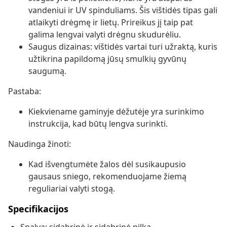
vandeniui ir UV spinduliams. Šis vištidės tipas gali
atlaikyti drėgmę ir lietų. Prireikus jį taip pat
galima lengvai valyti drėgnu skudurėliu.
Saugus dizainas: vištidės vartai turi užraktą, kuris
užtikrina papildomą jūsų smulkių gyvūnų
saugumą.
Pastaba:
Kiekviename gaminyje dėžutėje yra surinkimo
instrukcija, kad būtų lengva surinkti.
Naudinga žinoti:
Kad išvengtumėte žalos dėl susikaupusio
gausaus sniego, rekomenduojame žiemą
reguliariai valyti stogą.
Specifikacijos