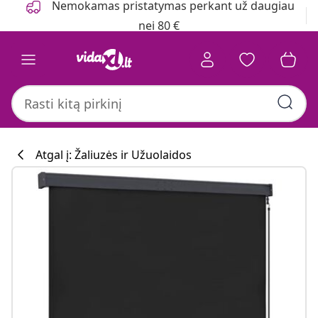
Nemokamas pristatymas perkant už daugiau
nei 80 €
Atgal į: Žaliuzės ir Užuolaidos