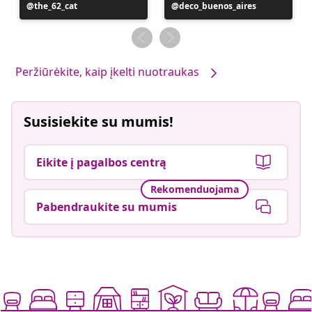
Įrašą
the_62_cat
Įrašą
deco_buenos_aires
paskelbė
paskelbė
Peržiūrėkite, kaip įkelti nuotraukas
Susisiekite su mumis!
Eikite į pagalbos centrą
Rekomenduojama
Pabendraukite su mumis