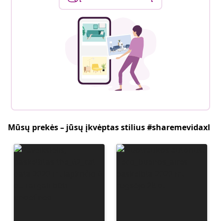
Mūsų prekės – jūsų įkvėptas stilius #sharemevidaxl