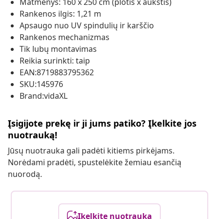
Matmenys: 160 x 250 cm (plotis x aukštis)
Rankenos ilgis: 1,21 m
Apsaugo nuo UV spindulių ir karščio
Rankenos mechanizmas
Tik lubų montavimas
Reikia surinkti: taip
EAN:8719883795362
SKU:145976
Brand:vidaXL
Įsigijote prekę ir ji jums patiko? Įkelkite jos
nuotrauką!
Jūsų nuotrauka gali padėti kitiems pirkėjams.
Norėdami pradėti, spustelėkite žemiau esančią
nuorodą.
Įkelkite nuotrauką