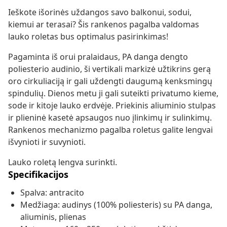
Ieškote išorinės uždangos savo balkonui, sodui,
kiemui ar terasai? Šis rankenos pagalba valdomas
lauko roletas bus optimalus pasirinkimas!
Pagaminta iš orui pralaidaus, PA danga dengto
poliesterio audinio, ši vertikali markizė užtikrins gerą
oro cirkuliaciją ir gali uždengti daugumą kenksmingų
spindulių. Dienos metu ji gali suteikti privatumo kieme,
sode ir kitoje lauko erdvėje. Priekinis aliuminio stulpas
ir plieninė kasetė apsaugos nuo įlinkimų ir sulinkimų.
Rankenos mechanizmo pagalba roletus galite lengvai
išvynioti ir suvynioti.
Lauko roletą lengva surinkti.
Specifikacijos
Spalva: antracito
Medžiaga: audinys (100% poliesteris) su PA danga,
aliuminis, plienas