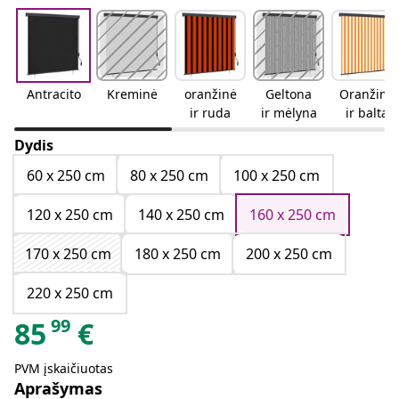
Antracito
Kreminė
oranžinė
Geltona
Oranžinė
ir ruda
ir mėlyna
ir balta
Dydis
60 x 250 cm
80 x 250 cm
100 x 250 cm
120 x 250 cm
140 x 250 cm
160 x 250 cm
170 x 250 cm
180 x 250 cm
200 x 250 cm
220 x 250 cm
99
85
€
PVM įskaičiuotas
Aprašymas