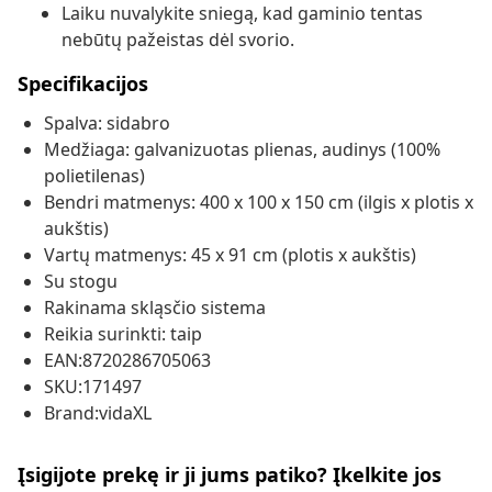
Laiku nuvalykite sniegą, kad gaminio tentas
nebūtų pažeistas dėl svorio.
Specifikacijos
Spalva: sidabro
Medžiaga: galvanizuotas plienas, audinys (100%
polietilenas)
Bendri matmenys: 400 x 100 x 150 cm (ilgis x plotis x
aukštis)
Vartų matmenys: 45 x 91 cm (plotis x aukštis)
Su stogu
Rakinama skląsčio sistema
Reikia surinkti: taip
EAN:8720286705063
SKU:171497
Brand:vidaXL
Įsigijote prekę ir ji jums patiko? Įkelkite jos