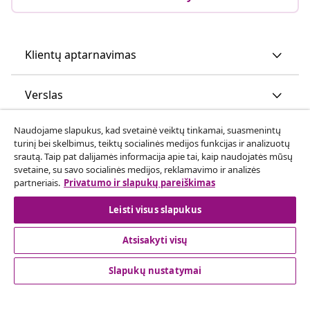
Klientų aptarnavimas
Verslas
Naudojame slapukus, kad svetainė veiktų tinkamai, suasmenintų
vidaXL
turinį bei skelbimus, teiktų socialinės medijos funkcijas ir analizuotų
srautą. Taip pat dalijamės informacija apie tai, kaip naudojatės mūsų
svetaine, su savo socialinės medijos, reklamavimo ir analizės
Atraskite daugiau
partneriais.
Privatumo ir slapukų pareiškimas
Leisti visus slapukus
Atsisakyti visų
Slapukų nustatymai
© 2008-2026 vidaXL www.vidaxl.lt yra vidaXL Marketplace
Europe B.V. internetinė parduotuvė