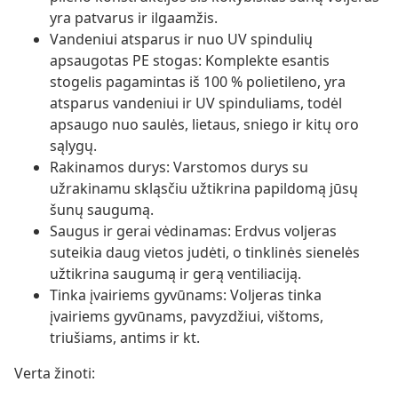
yra patvarus ir ilgaamžis.
Vandeniui atsparus ir nuo UV spindulių
apsaugotas PE stogas: Komplekte esantis
stogelis pagamintas iš 100 % polietileno, yra
atsparus vandeniui ir UV spinduliams, todėl
apsaugo nuo saulės, lietaus, sniego ir kitų oro
sąlygų.
Rakinamos durys: Varstomos durys su
užrakinamu skląsčiu užtikrina papildomą jūsų
šunų saugumą.
Saugus ir gerai vėdinamas: Erdvus voljeras
suteikia daug vietos judėti, o tinklinės sienelės
užtikrina saugumą ir gerą ventiliaciją.
Tinka įvairiems gyvūnams: Voljeras tinka
įvairiems gyvūnams, pavyzdžiui, vištoms,
triušiams, antims ir kt.
Verta žinoti: