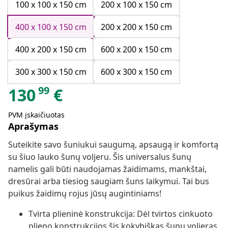
100 x 100 x 150 cm
200 x 100 x 150 cm
400 x 100 x 150 cm
200 x 200 x 150 cm
400 x 200 x 150 cm
600 x 200 x 150 cm
300 x 300 x 150 cm
600 x 300 x 150 cm
99
130
€
PVM įskaičiuotas
Aprašymas
Suteikite savo šuniukui saugumą, apsaugą ir komfortą
su šiuo lauko šunų voljeru. Šis universalus šunų
namelis gali būti naudojamas žaidimams, mankštai,
dresūrai arba tiesiog saugiam šuns laikymui. Tai bus
puikus žaidimų rojus jūsų augintiniams!
Tvirta plieninė konstrukcija: Dėl tvirtos cinkuoto
plieno konstrukcijos šis kokybiškas šunų voljeras