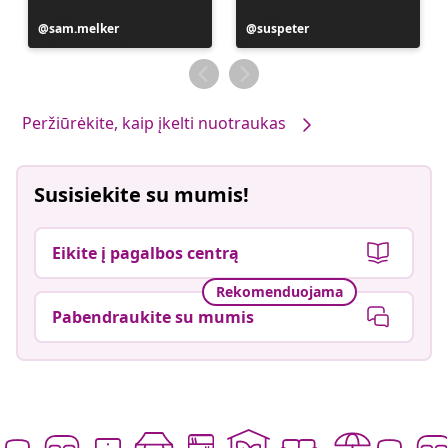
Įrašą
sam.melker
Įrašą
suspeter
paskelbė
paskelbė
Peržiūrėkite, kaip įkelti nuotraukas
Susisiekite su mumis!
Eikite į pagalbos centrą
Rekomenduojama
Pabendraukite su mumis