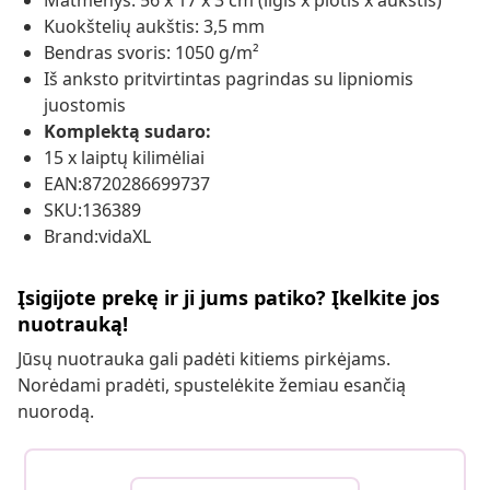
Matmenys: 56 x 17 x 3 cm (ilgis x plotis x aukštis)
Kuokštelių aukštis: 3,5 mm
Bendras svoris: 1050 g/m²
Iš anksto pritvirtintas pagrindas su lipniomis
juostomis
Komplektą sudaro:
15 x laiptų kilimėliai
EAN:8720286699737
SKU:136389
Brand:vidaXL
Įsigijote prekę ir ji jums patiko? Įkelkite jos
nuotrauką!
Jūsų nuotrauka gali padėti kitiems pirkėjams.
Norėdami pradėti, spustelėkite žemiau esančią
nuorodą.