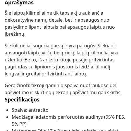
Aprašymas
Šie laiptų kilimėliai ne tik taps akį traukiančia
dekoratyvine namų detale, bet ir apsaugos nuo
paslydimo lipant laiptais bei apsaugos laiptus nuo
įbrėžimų.
Šie kilimėliai sugeria garsą ir yra patogūs. Siekiant
apsaugoti laiptų viršų bei priekį, laiptų kilimėliai yra
užlenkti. Be to, iš anksto kitoje pusėje pritvirtintas
pagrindas su lipniomis juostomis leidžia kilimėlį
lengvai ir greitai pritvirtinti ant laiptų.
Gera žinoti: tikroji gaminio spalva nuotraukose dėl
apšvietimo ir skirtingų ekranų apšvietimų gali skirtis.
Specifikacijos
Spalva: antracito
Medžiaga: adatomis perforuotas audinys (95% PES,
5% PP)