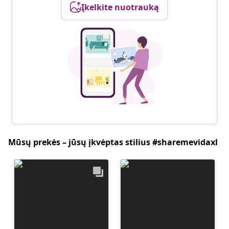
Įkelkite nuotrauką
Mūsų prekės – jūsų įkvėptas stilius #sharemevidaxl