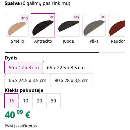
Spalva
(6 galimų pasirinkimų)
Smėlio
Antracito
Juoda
Pilka
Raudona
Dydis
56 x 17 x 3 cm
65 x 22.5 x 3.5 cm
65 x 24.5 x 3.5 cm
80 x 28 x 3,5 cm
Kiekis pakuotėje
15
10
20
30
99
40
€
PVM įskaičiuotas