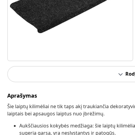
Rody
Aprašymas
Šie laiptų kilimėliai ne tik taps akį traukiančia dekorat
laiptais bei apsaugos laiptus nuo įbrėžimų.
Aukščiausios kokybės medžiaga: šie laiptų kilimėliai
sugeria garsą, yra neslystantys ir patogūs.