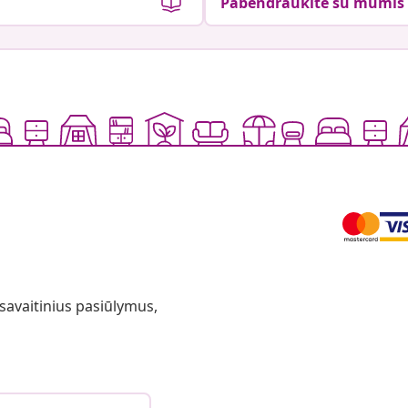
Pabendraukite su mumis
 savaitinius pasiūlymus,