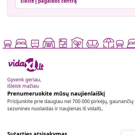
Eikite į pagalbos centrą
Gyvenk geriau,
išleisk mažiau
Prenumeruokite mūsų naujienlaiškį
Prisijunkite prie daugiau nei 700 000 pirkėjų, gaunančių
sezonines nuolaidas ir naujienas iš vidaXL.
Sutarties atsisakymas