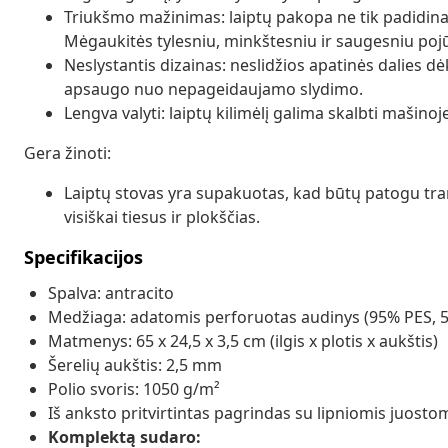
Triukšmo mažinimas: laiptų pakopa ne tik padidina 
Mėgaukitės tylesniu, minkštesniu ir saugesniu pojūč
Neslystantis dizainas: neslidžios apatinės dalies dėk
apsaugo nuo nepageidaujamo slydimo.
Lengva valyti: laiptų kilimėlį galima skalbti mašinoje, 
Gera žinoti:
Laiptų stovas yra supakuotas, kad būtų patogu trans
visiškai tiesus ir plokščias.
Specifikacijos
Spalva: antracito
Medžiaga: adatomis perforuotas audinys (95% PES, 
Matmenys: 65 x 24,5 x 3,5 cm (ilgis x plotis x aukštis)
Šerelių aukštis: 2,5 mm
Polio svoris: 1050 g/m²
Iš anksto pritvirtintas pagrindas su lipniomis juosto
Komplektą sudaro: