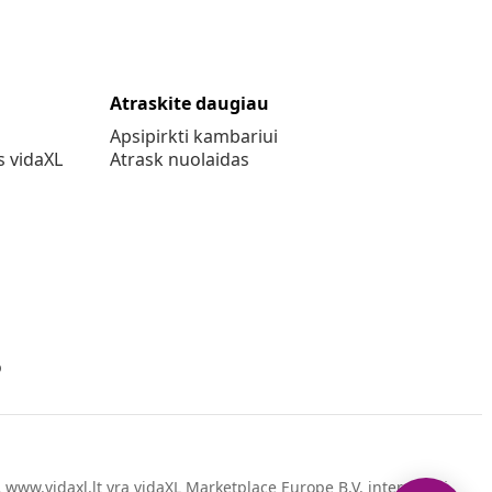
Atraskite daugiau
Apsipirkti kambariui
s vidaXL
Atrask nuolaidas
o
www.vidaxl.lt yra vidaXL Marketplace Europe B.V. internetinė