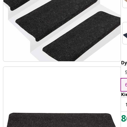
Dy
Ki
8