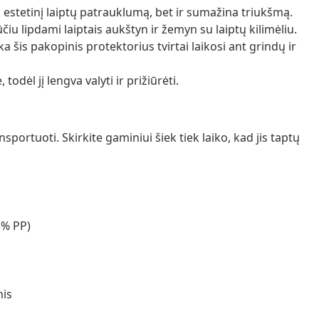
estetinį laiptų patrauklumą, bet ir sumažina triukšmą.
iu lipdami laiptais aukštyn ir žemyn su laiptų kilimėliu.
a šis pakopinis protektorius tvirtai laikosi ant grindų ir
todėl jį lengva valyti ir prižiūrėti.
portuoti. Skirkite gaminiui šiek tiek laiko, kad jis taptų
5% PP)
mis