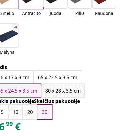
Smėlio
Antracito
Juoda
Pilka
Raudona
Mėlyna
dis
56 x 17 x 3 cm
65 x 22.5 x 3.5 cm
65 x 24.5 x 3.5 cm
80 x 28 x 3,5 cm
ekis pakuotėjeSkaičius pakuotėje
15
10
20
30
99
6
€