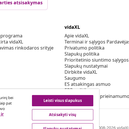
arties atsisakymas
vidaXL
s programa
Apie vidaXL
irta vidaXL
Terminai ir sąlygos Pardavėja
vimas rinkodaros srityje
Privatumo politika
Slapukų politika
Prioritetinio siuntimo sąlygos
Slapukų nustatymai
Dirbkite vidaXL
Saugumo
ES atsakingas asmuo
EPR politiką
Pareiškimas dėl prieinamum
rinį bei
Leisti visus slapukus
Taip pat
avo
ir
Atsisakyti visų
© 2008-2026 vidaXL 
Slapukų nustatymai