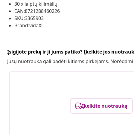
30 x laiptų kilimėlių
EAN:8721288460226
SKU:3365903
Brand:vidaXL
Įsigijote prekę ir ji jums patiko? Įkelkite jos nuotrau
Jūsų nuotrauka gali padėti kitiems pirkėjams. Norėdami
Įkelkite nuotrauką