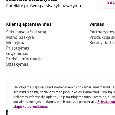
Sut
Pateikite prašymą atsisakyti užsakymo.
Klientų aptarnavimas
Verslas
Sekti savo užsakymą
Partnerystė
Mano paskyra
Produkcija sk
Mokėjimas
Bendradarbia
Pristatymas
Grąžinimas
Prekės informacija
Užsakymas
Naudojame slapukus, kad svetainė veiktų tinkamai, suasmenintų tu
skelbimus, teiktų socialinės medijos funkcijas ir analizuotų srautą. 
dalijamės informacija apie tai, kaip naudojatės mūsų svetaine, su s
socialinės medijos, reklamavimo ir analizės partneriais.
Privatumo 
slapukų pareiškimas