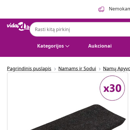
Ankstesnis
Kitas
Nemokama
Kategorijos
Aukcionai
Pagrindinis puslapis
Namams ir Sodui
Namų Apyvo