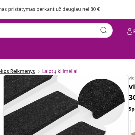
s pristatymas perkant už daugiau nei 80 €
kos Reikmenys
Laiptų kilimėliai
vi
v
3
Sp