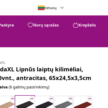
lietuvių
Paskyra
Norų sąrašas
Krepšelis
daXL
idaXL Lipnūs laiptų kilimėliai,
0vnt., antracitas, 65x24,5x3,5cm
alva
(6 galimų pasirinkimų)