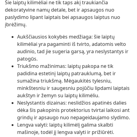
Šie laiptų kilimėliai ne tik taps akį traukiančia
dekoratyvine namų detale, bet ir apsaugos nuo
paslydimo lipant laiptais bei apsaugos laiptus nuo
įbrėžimų.
Aukščiausios kokybės medžiaga: šie laiptų
kilimėliai yra pagaminti iš tvirto, adatomis velto
audinio, tad jie sugeria garsą, yra neslystantys ir
patogūs.
Triukšmo mažinimas: laiptų pakopa ne tik
padidina estetinį laiptų patrauklumą, bet ir
sumažina triukšmą. Mėgaukitės tylesniu,
minkštesniu ir saugesniu pojūčiu lipdami laiptais
aukštyn ir žemyn su laiptų kilimėliu.
Neslystantis dizainas: neslidžios apatinės dalies
dėka šis pakopinis protektorius tvirtai laikosi ant
grindų ir apsaugo nuo nepageidaujamo slydimo.
Lengva valyti: laiptų kilimėlį galima skalbti
mašinoje, todėl jį lengva valyti ir prižiūrėti.