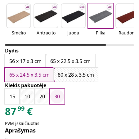
Smėlio
Antracito
Juoda
Pilka
Raudona
Dydis
56 x 17 x 3 cm
65 x 22.5 x 3.5 cm
65 x 24.5 x 3.5 cm
80 x 28 x 3,5 cm
Kiekis pakuotėje
15
10
20
30
99
87
€
PVM įskaičiuotas
Aprašymas