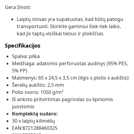
Gera žinoti:
Laiptų stovas yra supakuotas, kad būtų patogu
transportuoti. Skirkite gaminiui šiek tiek laiko,
kad jis taptų visiškai tiesus ir plokščias.
Specifikacijos
Spalva: pilka
Medžiaga: adatomis perforuotas audinys (95% PES,
5% PP)
Matmenys: 65 x 24,5 x 3,5 cm (ilgis x plotis x aukštis)
Šerelių aukštis: 2,5 mm
Polio svoris: 1050 g/m²
Iš anksto pritvirtintas pagrindas su lipniomis
juostomis
Komplektą sudaro:
30 x laiptų kilimėlių
EAN:8721288460325