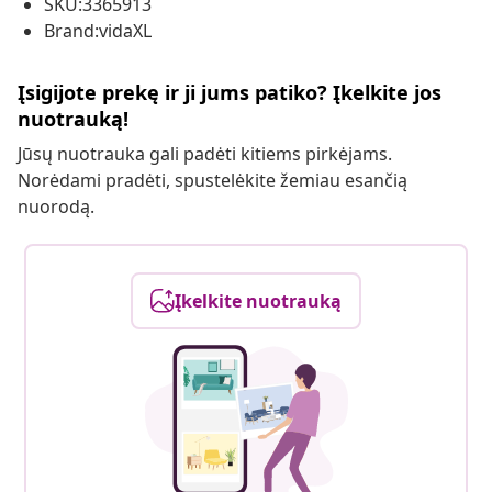
SKU:3365913
Brand:vidaXL
Įsigijote prekę ir ji jums patiko? Įkelkite jos
nuotrauką!
Jūsų nuotrauka gali padėti kitiems pirkėjams.
Norėdami pradėti, spustelėkite žemiau esančią
nuorodą.
Įkelkite nuotrauką