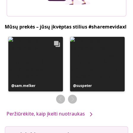
Mūsų prekės – jūsų įkvėptas stilius #sharemevidaxl
Įrašą
sam.melker
Įrašą
suspeter
paskelbė
paskelbė
Peržiūrėkite, kaip įkelti nuotraukas