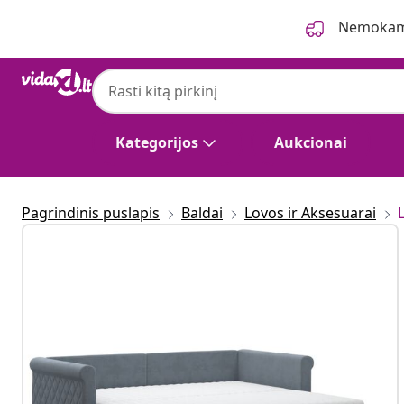
Ankstesnis
Kitas
Nemokama
Kategorijos
Aukcionai
Pagrindinis puslapis
Baldai
Lovos ir Aksesuarai