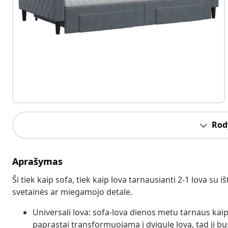
Rody
Aprašymas
Ši tiek kaip sofa, tiek kaip lova tarnausianti 2-1 lova su 
svetainės ar miegamojo detale.
Universali lova: sofa-lova dienos metu tarnaus kaip 
paprastai transformuojama į dvigulę lovą, tad ji b