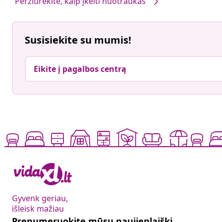
Peržiūrėkite, kaip įkelti nuotraukas
Susisiekite su mumis!
Eikite į pagalbos centrą
Gyvenk geriau,
išleisk mažiau
Prenumeruokite mūsų naujienlaiškį