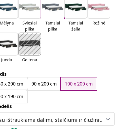
Mėlyna
Šviesiai
Tamsiai
Tamsiai
Rožinė
pilka
pilka
žalia
Juoda
Geltona
dis
80 x 200 cm
90 x 200 cm
100 x 200 cm
90 x 190 cm
delis
su ištraukiama dalimi, stalčiumi ir čiužiniu