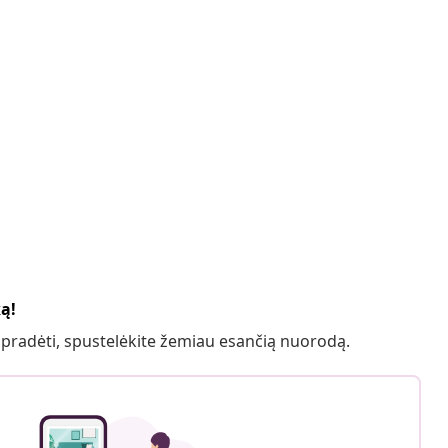
ką!
 pradėti, spustelėkite žemiau esančią nuorodą.