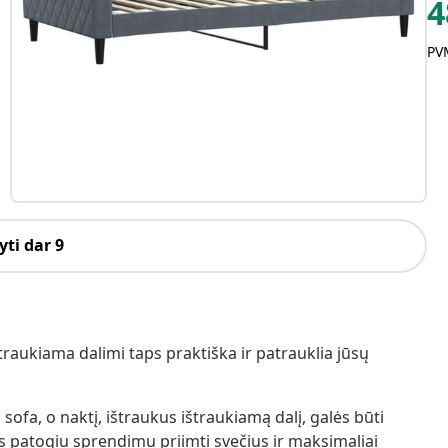
4
PVM
ti dar 9
ištraukiama dalimi taps praktiška ir patrauklia jūsų
sofa, o naktį, ištraukus ištraukiamą dalį, galės būti
us patogiu sprendimu priimti svečius ir maksimaliai