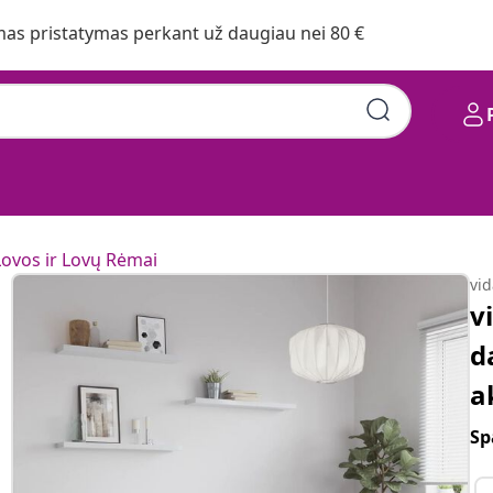
s pristatymas perkant už daugiau nei 80 €
Lovos ir Lovų Rėmai
vi
v
d
a
Sp