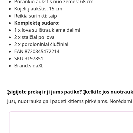
Porankio aukštis nuo žemės: 68 cm
Kojelių aukštis: 15 cm
Reikia surinkti: taip
Komplektą sudaro:
1 x lova su ištraukiama dalimi
2 x stalčiai po lova
2 x poroloniniai čiužiniai
EAN:8720845472214
SKU:3197851
Brand:vidaXL
Įsigijote prekę ir ji jums patiko? Įkelkite jos nuotrau
Jūsų nuotrauka gali padėti kitiems pirkėjams. Norėdami