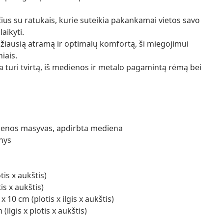
čius su ratukais, kurie suteikia pakankamai vietos savo
aikyti.
idžiausią atramą ir optimalų komfortą, ši miegojimui
iais.
fa turi tvirtą, iš medienos ir metalo pagamintą rėmą bei
dienos masyvas, apdirbta mediena
nys
tis x aukštis)
is x aukštis)
10 cm (plotis x ilgis x aukštis)
ilgis x plotis x aukštis)