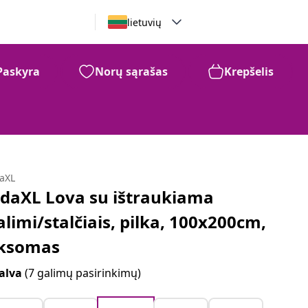
lietuvių
Paskyra
Norų sąrašas
Krepšelis
daXL
idaXL Lova su ištraukiama
alimi/stalčiais, pilka, 100x200cm,
ksomas
alva
(7 galimų pasirinkimų)