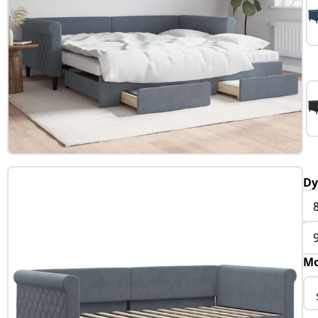
Dy
Mo