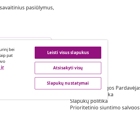
 savaitinius pasiūlymus,
arties atsisakymas
rinį bei
Leisti visus slapukus
Taip pat
avo
ir
Atsisakyti visų
vidaXL
s programa
Apie vidaXL
Slapukų nustatymai
irta vidaXL
Terminai ir sąlygos Pardavėja
vimas rinkodaros srityje
Privatumo politika
Slapukų politika
Prioritetinio siuntimo sąlygos
Slapukų nustatymai
Dirbkite vidaXL
Saugumo
ES atsakingas asmuo