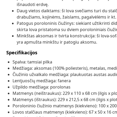
išnaudoti erdvę.
Daug vietos daiktams: ši lova svečiams turi du stal
drabužiams, kojinėms, žaislams, pagalvėlėms ir kt. l
Patogus poroloninis čiužinys: siekiant užtikrinti d
skirta lova pristatoma su dviem poroloniniais čiužin
Minkštas aksomas ir tvirta konstrukcija: ši lova-so
yra apmušta minkštu ir patogiu aksomu.
Specifikacijos
Spalva: tamsiai pilka
Medžiaga: aksomas (100% poliesteris), metalas, me
Čiužinio užvalkalo medžiaga: plaukuotas austas audi
Lentjuosčių medžiaga: fanera
Užpildo medžiaga: porolonas
Matmenys (neištraukus): 229 x 110 x 68 cm (ilgis x plo
Matmenys (ištraukus): 229 x 212,5 x 68 cm (ilgis x plot
Poroloninio čiužinio matmenys (kiekvieno): 100 x 200 x 
Lovos stalčiaus matmenys (kiekvieno): 67 x 50 x 16 cm (