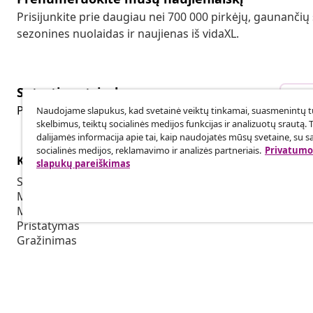
Prisijunkite prie daugiau nei 700 000 pirkėjų, gaunančių
sezonines nuolaidas ir naujienas iš vidaXL.
Sutarties atsisakymas
Sut
Pateikite prašymą atsisakyti užsakymo.
Naudojame slapukus, kad svetainė veiktų tinkamai, suasmenintų tu
skelbimus, teiktų socialinės medijos funkcijas ir analizuotų srautą. 
dalijamės informacija apie tai, kaip naudojatės mūsų svetaine, su s
socialinės medijos, reklamavimo ir analizės partneriais.
Privatumo 
Klientų aptarnavimas
Verslas
slapukų pareiškimas
Sekti savo užsakymą
Partnerystė
Mano paskyra
Produkcija sk
Mokėjimas
Bendradarbia
Pristatymas
Grąžinimas
Prekės informacija
Užsakymas