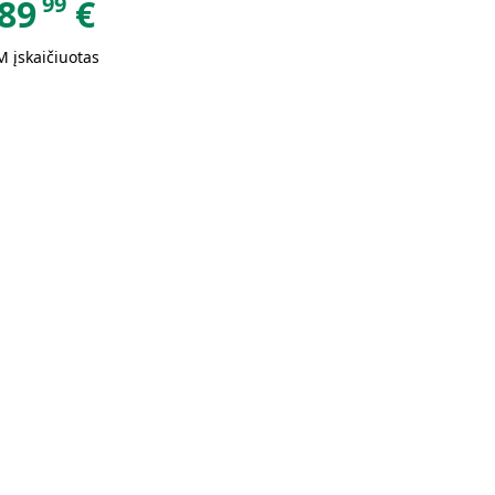
99
89
€
 įskaičiuotas