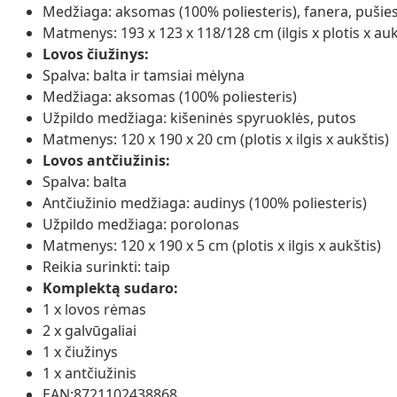
Medžiaga: aksomas (100% poliesteris), fanera, puši
Matmenys: 193 x 123 x 118/128 cm (ilgis x plotis x auk
Lovos čiužinys:
Spalva: balta ir tamsiai mėlyna
Medžiaga: aksomas (100% poliesteris)
Užpildo medžiaga: kišeninės spyruoklės, putos
Matmenys: 120 x 190 x 20 cm (plotis x ilgis x aukštis)
Lovos antčiužinis:
Spalva: balta
Antčiužinio medžiaga: audinys (100% poliesteris)
Užpildo medžiaga: porolonas
Matmenys: 120 x 190 x 5 cm (plotis x ilgis x aukštis)
Reikia surinkti: taip
Komplektą sudaro:
1 x lovos rėmas
2 x galvūgaliai
1 x čiužinys
1 x antčiužinis
EAN:8721102438868