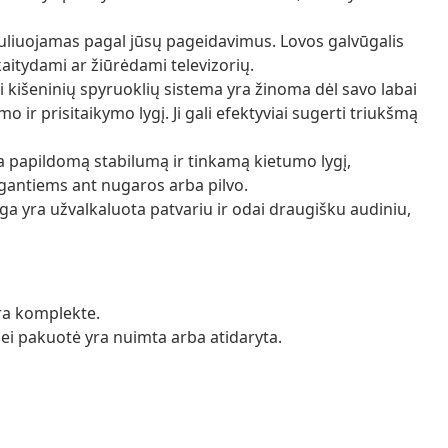
guliuojamas pagal jūsų pageidavimus. Lovos galvūgalis
kaitydami ar žiūrėdami televizorių.
li kišeninių spyruoklių sistema yra žinoma dėl savo labai
ir prisitaikymo lygį. Ji gali efektyviai sugerti triukšmą
na papildomą stabilumą ir tinkamą kietumo lygį,
egantiems ant nugaros arba pilvo.
ga yra užvalkaluota patvariu ir odai draugišku audiniu,
yra komplekte.
 jei pakuotė yra nuimta arba atidaryta.