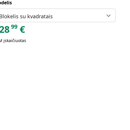
delis
Blokelis su kvadratais
99
28
€
 įskaičiuotas