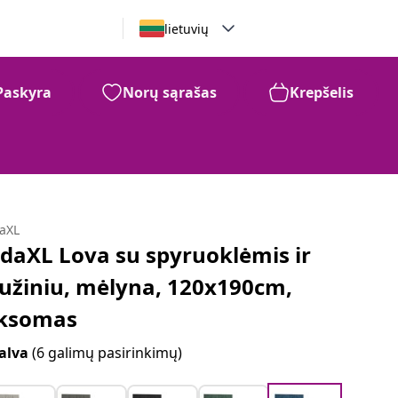
lietuvių
Paskyra
Norų sąrašas
Krepšelis
daXL
idaXL Lova su spyruoklėmis ir
iužiniu, mėlyna, 120x190cm,
ksomas
alva
(6 galimų pasirinkimų)