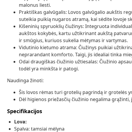
malonus liesti.
Praktiškas galvūgalis: Lovos galvūgalio aukštis re
suteikia puikią nugaros atramą, kai sėdite lovoje s
Kišeninių spyruoklių čiužinys: Integruota individua
aukštos kokybės, kartu užtikrinant aukštą patvarumo 
ir smūgius, kuriuos sukelia mėtymas ir vartymas.
Vidutinio kietumo atrama: Čiužinys puikiai užtikri
neprarandant komforto. Taigi, jis idealiai tinka mi
Odai draugiškas čiužinio užtiesalas: Čiužinio apsau
todėl yra minkšta ir patogi.
Naudinga žinoti:
Šis lovos rėmas turi grotelių pagrindą ir grotelės 
Dėl higienos priežasčių čiužinio negalima grąžinti,
Specifikacijos
Lova:
Spalva: tamsiai mėlyna