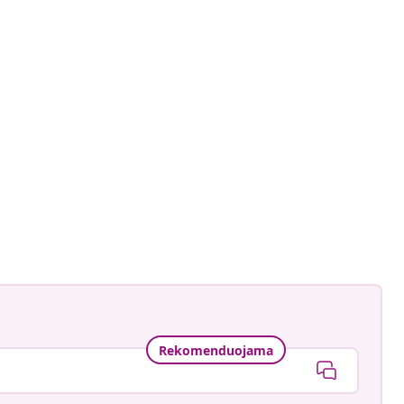
gmann
ė
Rekomenduojama