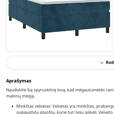
Rody
Aprašymas
Naudokite šią spyruoklinę lovą, kad mėgautumėtės ramiu
malonų miegą.
Minkštas velvetas: Velvetas yra minkštas, prabangus
supjaustytų pluoštų, kurie turi lygų pūkelį. Velvet