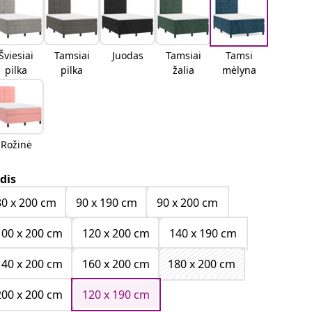
Šviesiai
Tamsiai
Juodas
Tamsiai
Tamsi
pilka
pilka
žalia
mėlyna
Rožinė
dis
80 x 200 cm
90 x 190 cm
90 x 200 cm
100 x 200 cm
120 x 200 cm
140 x 190 cm
140 x 200 cm
160 x 200 cm
180 x 200 cm
200 x 200 cm
120 x 190 cm