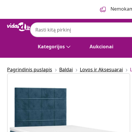
Ankstesnis
Kitas
Nemokama
Kategorijos
Aukcionai
Pagrindinis puslapis
Baldai
Lovos ir Aksesuarai