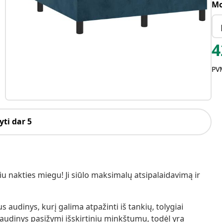
Mo
4
PVM
ti dar 5
 nakties miegu! Ji siūlo maksimalų atsipalaidavimą ir
 audinys, kurį galima atpažinti iš tankių, tolygiai
o audinys pasižymi išskirtiniu minkštumu, todėl yra