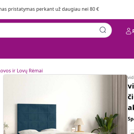
s pristatymas perkant už daugiau nei 80 €
Lovos ir Lovų Rėmai
vi
v
č
a
Sp